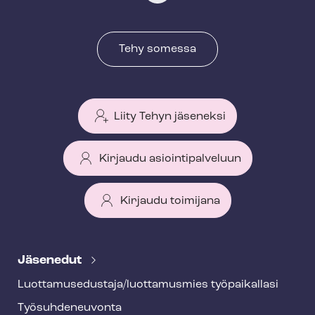
Tehy somessa
Liity Tehyn jäseneksi
Kirjaudu asiointipalveluun
Kirjaudu toimijana
T
e
Jäsenedut
h
Luot­ta­muse­dus­ta­ja/luottamusmies työpaikallasi
y
Työ­suh­de­neu­von­ta
f