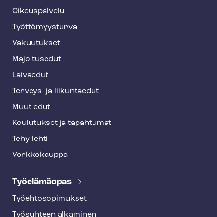
o
Oikeuspalvelu
o
Työt­tö­myys­tur­va
t
Vakuutukset
e
Majoitusedut
r
Laivaedut
Terveys- ja liikuntaedut
Muut edut
Koulutukset ja tapahtumat
Tehy-lehti
Verkkokauppa
Työelämäopas
Työ­eh­to­so­pi­muk­set
Työsuhteen alkaminen