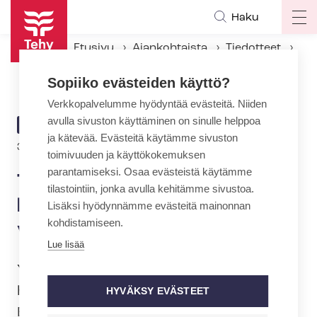
Hyppää
Haku
Op
pääsisältöön
ma
Etusivu
Ajankohtaista
Tiedotteet
na
Tehy: Ylityö- ja vuo­ron­vaih­to­kiel­to yksityisellä so­si­aa­li­pal­ve­lua­lal­la jatkuu
Sopiiko evästeiden käyttö?
Verkkopalvelumme hyödyntää evästeitä. Niiden
avulla sivuston käyttäminen on sinulle helppoa
ARTIKKELIN
TIEDOTE
ja kätevää. Evästeitä käytämme sivuston
KATEGORIA
30.5.2023 | 12:00
toimivuuden ja käyttökokemuksen
parantamiseksi. Osaa evästeistä käytämme
Tehy: Ylityö- ja vuo­ron­vaih­to­
tilastointiin, jonka avulla kehitämme sivustoa.
kiel­to yksityisellä so­si­aa­li­pal­
Lisäksi hyödynnämme evästeitä mainonnan
kohdistamiseen.
ve­lua­lal­la jatkuu
Lue lisää
Yksityisen so­si­aa­li­pal­ve­lua­lan
henkilöstöä edustavat Tehy, SuPer ja
HYVÄKSY EVÄSTEET
Erto jatkavat yksityiselle so­si­aa­li­pal­ve­