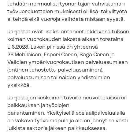
tehdään normaalisti työnantajan vahvistaman
työvuoroluettelon mukaisesti eli lisä- tai ylityötä
ei tehdä eikä vuoroja vaihdeta mistään syystä.
Järjestöt ovat lisäksi antaneet
lakkovaroituksen
kolmen vuorokauden lakosta alkaen torstaina
1.6.2023. Lakon piirissä on yhteensä
28 Mehiläisen, Esperi Caren, Saga Caren ja
Validian ym­pä­ri­vuo­ro­kau­ti­sen palveluasumisen
(entinen tehostettu palveluasuminen),
palveluasumisen tai näiden yhdistelmien
yksikköä.
Järjestöjen keskeinen tavoite neuvotteluissa on
palkkauksen ja työolojen
parantaminen. Yksityisellä so­si­aa­li­pal­ve­lua­lal­la
on vakava työvoimapula ja ala on jäänyt selvästi
julkista sektoria jälkeen palkkauksessa.