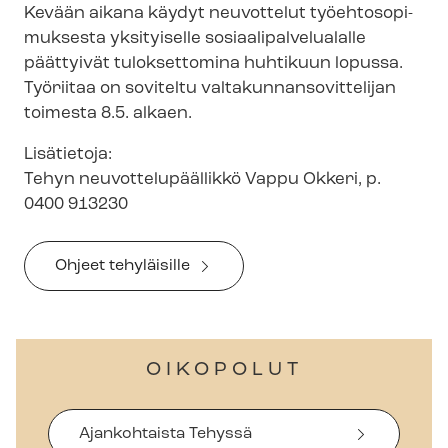
Kevään aikana käydyt neuvottelut työ­eh­to­so­pi­
muk­ses­ta yksityiselle so­si­aa­li­pal­ve­lua­lal­le
päättyivät tuloksettomina huhtikuun lopussa.
Työriitaa on soviteltu val­ta­kun­nan­so­vit­te­li­jan
toimesta 8.5. alkaen.
Lisätietoja:
Tehyn neu­vot­te­lu­pääl­lik­kö Vappu Okkeri, p.
0400 913230
Ohjeet tehyläisille
OIKOPOLUT
Ajankohtaista Tehyssä