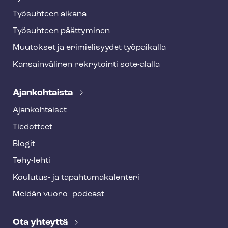
Työsuhteen aikana
Työsuhteen päättyminen
Muutokset ja erimielisyydet työpaikalla
Kansainvälinen rekrytointi sote-alalla
Ajankohtaista
Ajankohtaiset
Tiedotteet
Blogit
Tehy-lehti
Koulutus- ja ta­pah­tu­ma­ka­len­te­ri
Meidän vuoro -podcast
Ota yhteyttä