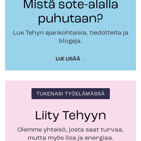
Mistä sote-alalla
puhutaan?
Lue Tehyn ajankohtaisia, tiedotteita ja
blogeja.
LUE LISÄÄ
TUKENASI TYÖELÄMÄSSÄ
Liity Tehyyn
Olemme yhteisö, josta saat turvaa,
mutta myös iloa ja energiaa.