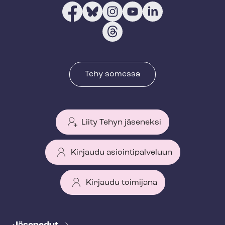
Tehy somessa
Liity Tehyn jäseneksi
Kirjaudu asiointipalveluun
Kirjaudu toimijana
T
e