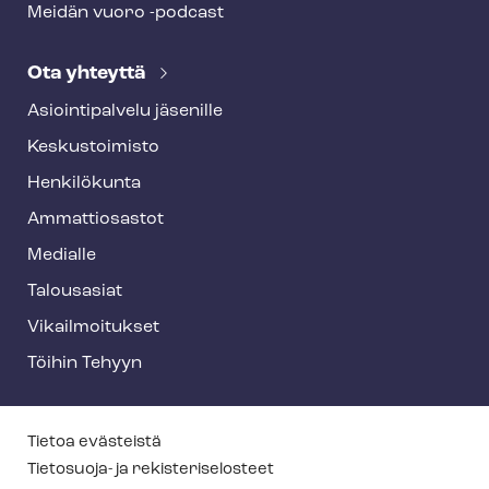
Meidän vuoro -podcast
Ota yhteyttä
Asioin­ti­pal­ve­lu jäsenille
Keskustoimisto
Henkilökunta
Ammattiosastot
Medialle
Talousasiat
Vi­kail­moi­tuk­set
Töihin Tehyyn
T
Tietoa evästeistä
e
Tietosuoja- ja re­kis­te­ri­se­los­teet