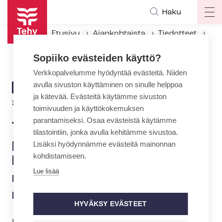
Hyppää
Haku
Op
pääsisältöön
ma
Etusivu
Ajankohtaista
Tiedotteet
na
Tehy: Suomen ja HUSin pystyttävä parempaan - hoitajapulaa ei voi sysätä muiden maiden ratkaistavaksi
Sopiiko evästeiden käyttö?
Verkkopalvelumme hyödyntää evästeitä. Niiden
avulla sivuston käyttäminen on sinulle helppoa
ARTIKKELIN
TIEDOTE
ja kätevää. Evästeitä käytämme sivuston
KATEGORIA
27.3.2023 | 13:53
toimivuuden ja käyttökokemuksen
parantamiseksi. Osaa evästeistä käytämme
Tehy: Suomen ja HUSin
tilastointiin, jonka avulla kehitämme sivustoa.
pystyttävä parempaan -
Lisäksi hyödynnämme evästeitä mainonnan
kohdistamiseen.
hoitajapulaa ei voi sysätä
Lue lisää
muiden maiden
ratkaistavaksi
HYVÄKSY EVÄSTEET