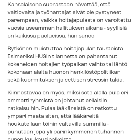
Kansalaisena suorastaan hävettää, että
valtiovalta ja työnantajat eivät ole pystyneet
parempaan, vaikka hoitajapulasta on varoitettu
vuosia useamman hallituksen aikana - syyllisiä
on kaikissa puolueissa, hän sanoo.
Rytkönen muistuttaa hoitajapulan taustoista.
Esimeriksi HUSin tilannetta on pahentanut
kokeneiden hoitajien työpaikan vaihto tai lähtö
kokonaan alalta huonon hen­ki­lös­tö­po­li­tii­kan
sekä kuormituksen ja eettisen stressin takia.
Kiinnostavaa on myös, miksi sote-alalla pula eri
ammattiryhmistä on johtanut erilaisiin
ratkaisuihin. Pulaa lääkäreistä on ratkottu
ympäri maata siten, että lääkäreitä
houkutellaan töihin valtavilla summilla -
puhutaan jopa yli parinkymmenen tuhannen
euron kuukausipalkoista.