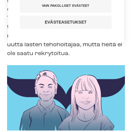
HUS alkaa ohjata sydänleikkausta
VAIN PAKOLLISET EVÄSTEET
odottavia lapsipotilaita hoitoon
Tanskaan. Syynä on pula lasten
EVÄSTEASETUKSET
tehohoitajista. HUS tarvitsisi
mediatietojen mukaan välittömästi 20
uutta lasten tehohoitajaa, mutta heitä ei
ole saatu rekrytoitua.