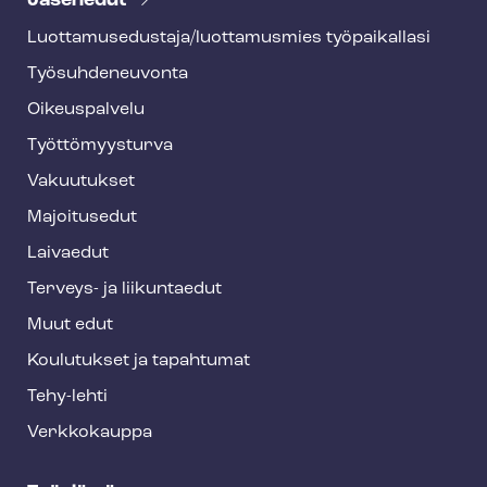
Jäsenedut
h
Luot­ta­muse­dus­ta­ja/luottamusmies työpaikallasi
y
Työ­suh­de­neu­von­ta
f
o
Oikeuspalvelu
o
Työt­tö­myys­tur­va
t
Vakuutukset
e
Majoitusedut
r
Laivaedut
Terveys- ja liikuntaedut
Muut edut
Koulutukset ja tapahtumat
Tehy-lehti
Verkkokauppa