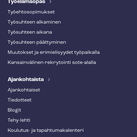
Työelämäopas
Työ­eh­to­so­pi­muk­set
Työsuhteen alkaminen
Työsuhteen aikana
Työsuhteen päättyminen
Muutokset ja erimielisyydet työpaikalla
Kansainvälinen rekrytointi sote-alalla
Ajankohtaista
Ajankohtaiset
Tiedotteet
Blogit
Tehy-lehti
Koulutus- ja ta­pah­tu­ma­ka­len­te­ri