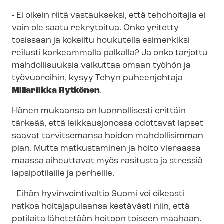
- Ei oikein riitä vastaukseksi, että tehohoitajia ei
vain ole saatu rekrytoitua. Onko yritetty
tosissaan ja kokeiltu houkutella esimerkiksi
reilusti korkeammalla palkalla? Ja onko tarjottu
mahdollisuuksia vaikuttaa omaan työhön ja
työvuoroihin, kysyy Tehyn puheenjohtaja
Millariikka Rytkönen
.
Hänen mukaansa on luonnollisesti erittäin
tärkeää, että leikkausjonossa odottavat lapset
saavat tarvitsemansa hoidon mahdollisimman
pian. Mutta matkustaminen ja hoito vieraassa
maassa aiheuttavat myös rasitusta ja stressiä
lapsipotilaille ja perheille.
- Eihän hyvinvointivaltio Suomi voi oikeasti
ratkoa hoitajapulaansa kestävästi niin, että
potilaita lähetetään hoitoon toiseen maahaan.