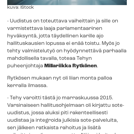
Kuvateksti
kuva: iStock
- Uudistus on toteuttava vaiheittain ja sille on
varmistettava laaja parlamentaarinen
hyväksyntä, jotta täydellinen karille ajo
hallituskausien lopussa ei enää toistu. Myös jo
tehty valmistelutyö on hyödynnettävä parhaalla
mahdollisella tavalla, toteaa Tehyn
puheenjohtaja
Millariikka Rytkönen
.
Rytkösen mukaan nyt oli liian monta palloa
kerralla ilmassa.
- Tehy varoitti tästä jo marraskuussa 2015.
Varsinaiseen hallitusohjelmaan oli kirjattu sote-
uudistus, jossa aluksi piti rakenteellisesti
uudistaa ja integroida julkisia sote-palveluita,
sen jälkeen ratkaista rahoitus ja lisätä