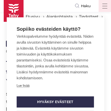
Hyppää
Haku
Op
pääsisältöön
ma
Etusivu
Ajankohtaista
Tiedotteet
na
Tehy sotesta: Alkuperäiset tavoitteet keskiöön, toteutus vaiheittain
Sopiiko evästeiden käyttö?
Verkkopalvelumme hyödyntää evästeitä. Niiden
avulla sivuston käyttäminen on sinulle helppoa
ARTIKKELIN
TIEDOTE
ja kätevää. Evästeitä käytämme sivuston
KATEGORIA
8.3.2019 | 12:11
toimivuuden ja käyttökokemuksen
parantamiseksi. Osaa evästeistä käytämme
Tehy sotesta: Alkuperäiset
tilastointiin, jonka avulla kehitämme sivustoa.
tavoitteet keskiöön, toteutus
Lisäksi hyödynnämme evästeitä mainonnan
kohdistamiseen.
vaiheittain
Lue lisää
Suomeen tarvitaan sosiaali- ja
terveydenhuollon uudistus. Seuraavan
HYVÄKSY EVÄSTEET
hallituksen on Tehyn mukaan otettava