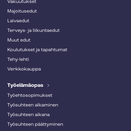
Vakuutukset
e
Majoitusedut
r
Laivaedut
Terveys- ja liikuntaedut
Muut edut
Koulutukset ja tapahtumat
Tehy-lehti
Verkkokauppa
Työelämäopas
Työ­eh­to­so­pi­muk­set
Työsuhteen alkaminen
Työsuhteen aikana
Työsuhteen päättyminen