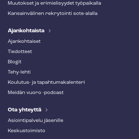
Muutokset ja erimielisyydet työpaikalla
Kansainvälinen rekrytointi sote-alalla
Ajankohtaista
Ajankohtaiset
Tiedotteet
Blogit
Tehy-lehti
Koulutus- ja ta­pah­tu­ma­ka­len­te­ri
Meidän vuoro -podcast
Ota yhteyttä
Asioin­ti­pal­ve­lu jäsenille
Keskustoimisto