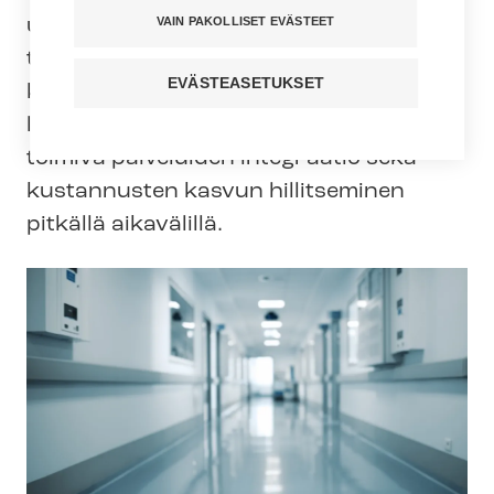
VAIN PAKOLLISET EVÄSTEET
uudelleen keskiöön alkuperäiset
tavoitteet: terveys- ja hyvinvointierojen
EVÄSTEASETUKSET
kaventaminen, isommat hartiat eli
laajemmat väestöpohjat järjestämiseen,
toimiva palveluiden integraatio sekä
kustannusten kasvun hillitseminen
pitkällä aikavälillä.