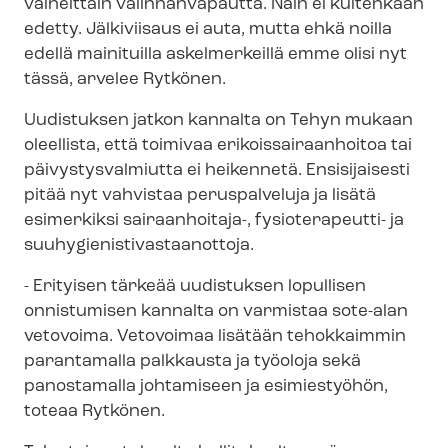
vaiheittain valinnanvapautta. Näin ei kuitenkaan
edetty. Jälkiviisaus ei auta, mutta ehkä noilla
edellä mainituilla askelmerkeillä emme olisi nyt
tässä, arvelee Rytkönen.
Uudistuksen jatkon kannalta on Tehyn mukaan
oleellista, että toimivaa eri­kois­sai­raan­hoi­toa tai
päi­vys­tys­val­miut­ta ei heikennetä. Ensisijaisesti
pitää nyt vahvistaa peruspalveluja ja lisätä
esimerkiksi sairaanhoitaja-, fysioterapeutti- ja
suu­hy­gie­nis­ti­vas­taan­ot­to­ja.
- Erityisen tärkeää uudistuksen lopullisen
onnistumisen kannalta on varmistaa sote-alan
vetovoima. Vetovoimaa lisätään tehokkaimmin
parantamalla palkkausta ja työoloja sekä
panostamalla johtamiseen ja esimiestyöhön,
toteaa Rytkönen.