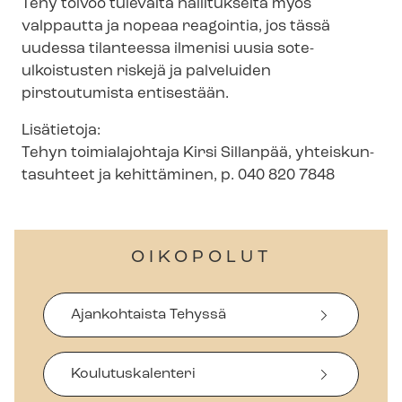
Tehy toivoo tulevalta hallitukselta myös
valppautta ja nopeaa reagointia, jos tässä
uudessa tilanteessa ilmenisi uusia sote-
ulkoistusten riskejä ja palveluiden
pirstoutumista entisestään.
Lisätietoja:
Tehyn toimialajohtaja Kirsi Sillanpää, yh­teis­kun­
ta­suh­teet ja kehittäminen, p. 040 820 7848
OIKOPOLUT
Ajankohtaista Tehyssä
Koulutuskalenteri