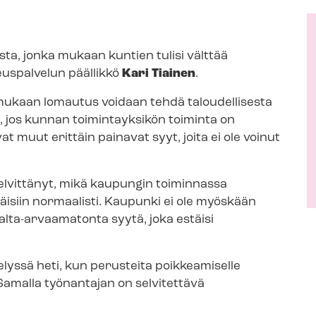
sta, jonka mukaan kuntien tulisi välttää
euspalvelun päällikkö
Kari Tiainen
.
Sen mukaan lomautus voidaan tehdä taloudellisesta
ä, jos kunnan toimintayksikön toiminta on
 muut erittäin painavat syyt, joita ei ole voinut
selvittänyt, mikä kaupungin toiminnassa
käytäisiin normaalisti. Kaupunki ei ole myöskään
lta-​arvaamatonta syytä, joka estäisi
elyssä heti, kun perusteita poikkeamiselle
amalla työnantajan on selvitettävä