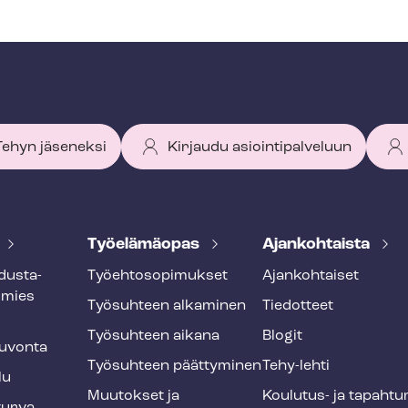
 Tehyn jäseneksi
Kirjaudu asiointipalveluun
Työelämäopas
Ajankohtaista
dus­ta­
Työ­eh­to­so­pi­muk­set
Ajankohtaiset
smies
Työsuhteen alkaminen
Tiedotteet
Työsuhteen aikana
Blogit
u­von­ta
Työsuhteen päättyminen
Tehy-lehti
lu
Muutokset ja
Koulutus- ja ta­pah­tu