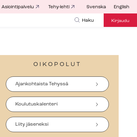
Asiointipalvelu
Tehy-lehti
Svenska
English
Haku
Kirjaudu
OIKOPOLUT
Ajankohtaista Tehyssä
Koulutuskalenteri
Liity jäseneksi