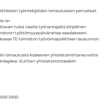
ittäisten työntekijöiden lomautuksen perusteet.
lo on
avan tulee vaatia työnantajalta kirjallinen
istoon työt­tö­myys­päi­vä­ra­haa saadakseen.
a TE-toimiston työ­voi­ma­po­liit­ti­sen lausunnon
kiin lomautusta koskevien yh­teis­toi­min­ta­neu­vot­te­
äajaksi. Kuntien yh­teis­toi­min­ta­la­kiin
0 500 0430