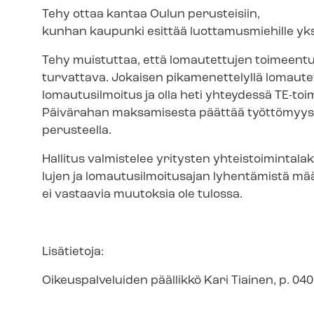
Tehy ottaa kantaa Oulun perusteisiin,
kunhan kaupunki esittää luottamusmiehille yks
Tehy muistuttaa, että lomautettujen toimeentu
turvattava. Jokaisen pikamenettelyllä lomautett
lomautusilmoitus ja olla heti yhteydessä TE-toim
Päivärahan maksamisesta päättää työttömyyskass
perusteella.
Hallitus valmistelee yritysten yh­teis­toi­min­ta­la­
lu­jen ja lo­mau­tusil­moi­tusa­jan lyhentämistä määr
ei vastaavia muutoksia ole tulossa.
Lisätietoja:
Oikeuspalveluiden päällikkö Kari Tiainen, p. 04