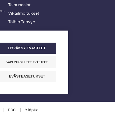
Talousasiat
ast
Vi­kail­moi­tuk­set
Töihin Tehyyn
HYVÄKSY EVÄSTEET
VAIN PAKOLLISET EVÄSTEET
EVÄSTEASETUKSET
RSS
Ylläpito