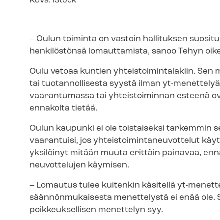
Kuvateksti
Kuva: iStock
– Oulun toiminta on vastoin hallituksen suositu
henkilöstönsä lomauttamista, sanoo Tehyn oik
Oulu vetoaa kuntien yh­teis­toi­min­ta­la­kiin. 
tai tuotannollisesta syystä ilman yt-menettely
vaarantumassa tai yhteistoiminnan esteenä ovat
ennakolta tietää.
Oulun kaupunki ei ole toistaiseksi tarkemmin 
vaarantuisi, jos yh­teis­toi­min­ta­neu­vot­te­lut 
yksilöinyt mitään muuta erittäin painavaa, enna
neuvottelujen käymisen.
– Lomautus tulee kuitenkin käsitellä yt-menett
säännönmukaisesta menettelystä ei enää ole. S
poikkeuksellisen menettelyn syy.