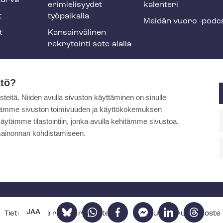
tur­va
erimielisyydet
ka­len­te­ri
t
työpaikalla
Meidän vuoro -podc
t
Kansainvälinen
rekrytointi sote-alalla
liikuntaedut
ttö?
itä. Niiden avulla sivuston käyttäminen on sinulle
ja
ytämme sivuston toimivuuden ja käyttökokemuksen
äytämme tilastointiin, jonka avulla kehitämme sivustoa.
ainonnan kohdistamiseen.
pa
Bluesky
WhatsApp
Facebook
Facebook
LinkedIn
Threads
JAA
Tietosuoja- ja re­kis­te­ri­se­los­teet
Saa­vu­tet­ta­vuus­se­los­te