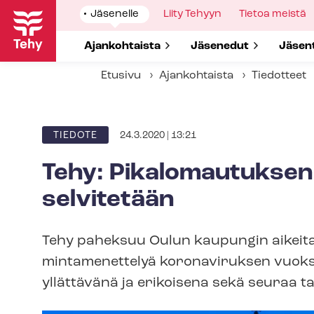
Hyppää
Show
Jäsenelle
Show
Liity Tehyyn
Show
Tietoa meistä
pääsisältöön
submenu
submenu
submenu
for
for
for
Show submenu for
Ajankohtaista
Show submenu for
Jäsenedut
Show 
Jäsen
Etusivu
Ajankohtaista
Tiedotteet
24.3.2020 | 13:21
ARTIKKELIN
TIEDOTE
KATEGORIA
Tehy: Pikalomautuksen
selvitetään
Tehy paheksuu Oulun kaupungin aikeita l
min­ta­me­net­te­lyä koronaviruksen vuo
yllättävänä ja erikoisena sekä seuraa ta