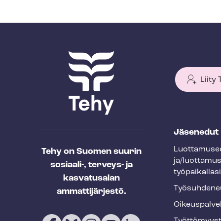
Liity
T
Jäsenedut
e
Luot­ta­muse­
Tehy on Suomen suurin
h
ja/luottamu
sosiaali-, terveys- ja
y
työpaikallasi
kasvatusalan
f
Työ­suh­de­ne
ammattijärjestö.
o
Oikeuspalve
o