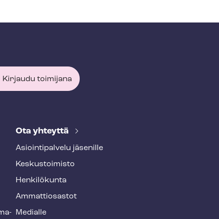
Kirjaudu toimijana
Ota yhteyttä
Asioin­ti­pal­ve­lu jäsenille
Keskustoimisto
Henkilökunta
Ammattiosastot
­ma­
Medialle