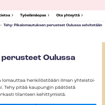
submenu for
tietoa
Show submenu for
Työelämäopas
Show submenu for
Ota yhteyttä
Tehy: Pikalomautuksen perusteet Oulussa selvitetään
 perusteet Oulussa
omauttaa henkilöstöään ilman yh­teis­toi­
ksi. Tehy pitää kaupungin päätöstä
rkasti tilanteen kehittymistä.