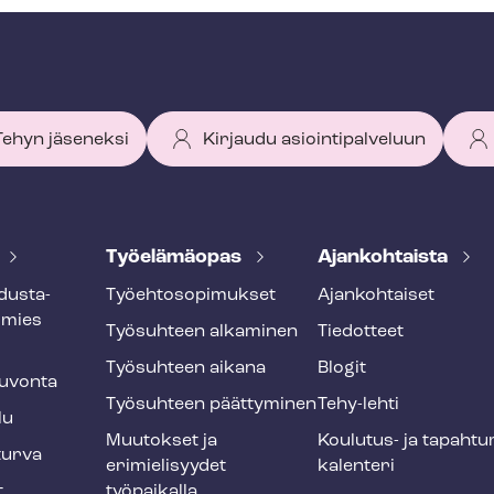
 Tehyn jäseneksi
Kirjaudu asiointipalveluun
Työelämäopas
Ajankohtaista
dus­ta­
Työ­eh­to­so­pi­muk­set
Ajankohtaiset
smies
Työsuhteen alkaminen
Tiedotteet
Työsuhteen aikana
Blogit
u­von­ta
Työsuhteen päättyminen
Tehy-lehti
lu
Muutokset ja
Koulutus- ja ta­pah­tu
tur­va
erimielisyydet
ka­len­te­ri
t
työpaikalla