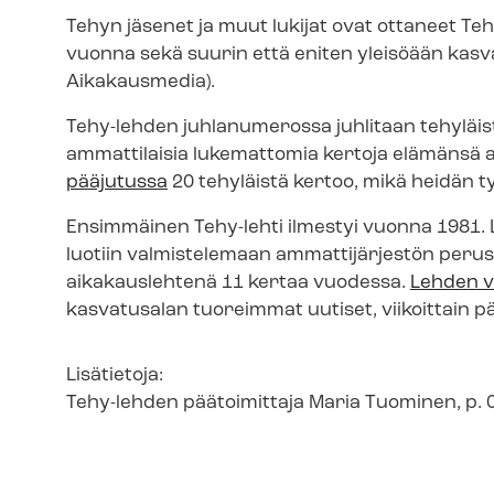
Tehyn jäsenet ja muut lukijat ovat ottaneet Te
vuonna sekä suurin että eniten yleisöään kasva
Aikakausmedia).
Tehy-lehden juhlanumerossa juhlitaan tehyläis
ammattilaisia lukemattomia kertoja elämänsä a
pääjutussa
20 tehyläistä kertoo, mikä heidän 
Ensimmäinen Tehy-lehti ilmestyi vuonna 1981. L
luotiin valmistelemaan ammattijärjestön perus
aikakauslehtenä 11 kertaa vuodessa.
Lehden v
kasvatusalan tuoreimmat uutiset, viikoittain päiv
Lisätietoja:
Tehy-lehden päätoimittaja Maria Tuominen, p. 