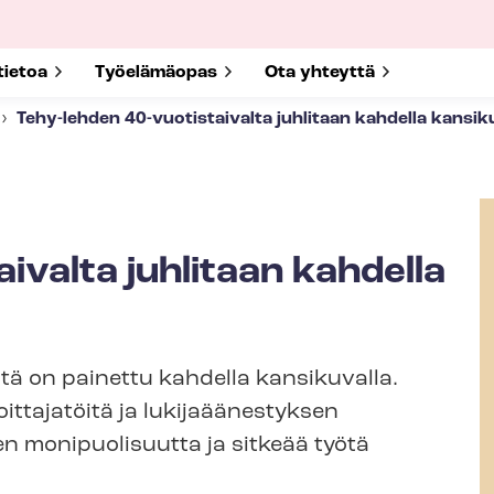
submenu for
tietoa
Show submenu for
Työelämäopas
Show submenu for
Ota yhteyttä
Tehy-lehden 40-vuotistaivalta juhlitaan kahdella kansik
ivalta juhlitaan kahdella
itä on painettu kahdella kansikuvalla.
 voittajatöitä ja lukijaäänestyksen
en monipuolisuutta ja sitkeää työtä