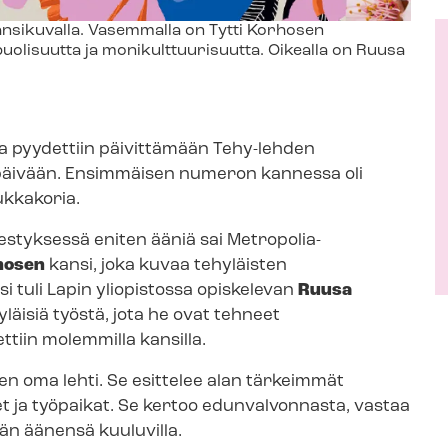
ansikuvalla. Vasemmalla on Tytti Korhosen
isuutta ja mo­ni­kult­tuu­ri­suut­ta. Oikealla on Ruusa
ijoita pyydettiin päivittämään Tehy-lehden
päivään. Ensimmäisen numeron kannessa oli
kukkakoria.
nes­tyk­ses­sä eniten ääniä sai Metropolia-​
rhosen
kansi, joka kuvaa tehyläisten
eksi tuli Lapin yliopistossa opiskelevan
Ruusa
yläisiä työstä, jota he ovat tehneet
iin molemmilla kansilla.
sten oma lehti. Se esittelee alan tärkeimmät
et ja työpaikat. Se kertoo edunvalvonnasta, vastaa
idän äänensä kuuluvilla.