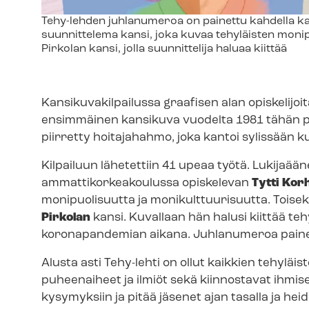
Kuvateksti
Tehy-lehden juhlanumeroa on painettu kahdella k
suunnittelema kansi, joka kuvaa tehyläisten monipuol
Pirkolan kansi, jolla suunnittelija haluaa kiittää
Kan­si­ku­va­kil­pai­lus­sa graafisen alan opiskel
ensimmäinen kansikuva vuodelta 1981 tähän 
piirretty hoitajahahmo, joka kantoi sylissään 
Kilpailuun lähetettiin 41 upeaa työtä. Lu­ki­ja­ää­
ammattikorkeakoulussa opiskelevan
Tytti Ko
monipuolisuutta ja mo­ni­kult­tuu­ri­suut­ta. Tois
Pirkolan
kansi. Kuvallaan hän halusi kiittää teh
koronapandemian aikana. Juhlanumeroa painett
Alusta asti Tehy-lehti on ollut kaikkien tehyläi
puheenaiheet ja ilmiöt sekä kiinnostavat ihmis
kysymyksiin ja pitää jäsenet ajan tasalla ja he