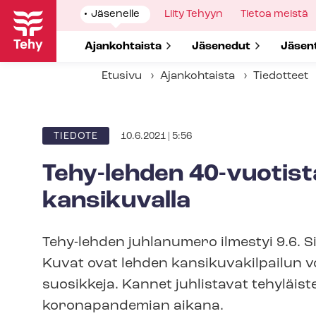
Hyppää
Show
Jäsenelle
Show
Liity Tehyyn
Show
Tietoa meistä
pääsisältöön
submenu
submenu
submenu
for
for
for
Show submenu for
Ajankohtaista
Show submenu for
Jäsenedut
Show 
Jäsen
Etusivu
Ajankohtaista
Tiedotteet
10.6.2021 | 5:56
ARTIKKELIN
TIEDOTE
KATEGORIA
Tehy-lehden 40-vuotista
kansikuvalla
Tehy-lehden juhlanumero ilmestyi 9.6. S
Kuvat ovat lehden kan­si­ku­va­kil­pai­lun
suosikkeja. Kannet juhlistavat tehyläist
koronapandemian aikana.