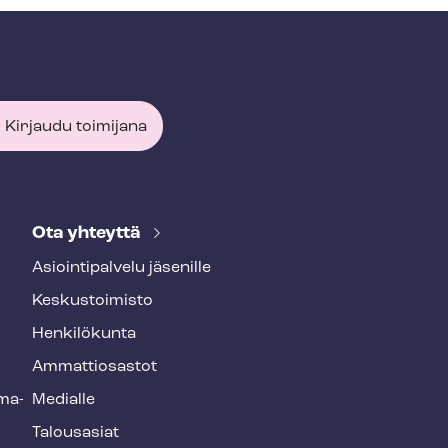
Kirjaudu toimijana
Ota yhteyttä
Asioin­ti­pal­ve­lu jäsenille
Keskustoimisto
Henkilökunta
Ammattiosastot
­ma­
Medialle
Talousasiat