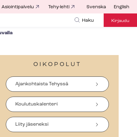
Asiointipalvelu
Tehy-lehti
Svenska
English
Haku
Kirjaudu
uvalla
OIKOPOLUT
Ajankohtaista Tehyssä
Koulutuskalenteri
Liity jäseneksi