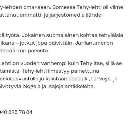
hy-lehden omakseen. Somessa Tehy-lehti oli viime
ttanut ammatti- ja järjestömedia (lähde:
tä työtä. Jokainen suomalainen kohtaa tehyläisiä
ikana – jotkut jopa päivittäin. Juhlanumeron
työssään on parasta.
ehti on vuoden vanhempi kuin Tehy itse, sillä se
tamista. Tehy-lehti ilmestyy painettuna
erkkosivustolla
julkaistaan sosiaali-, terveys- ja
ittyviä blogeja ja laajoja artikkeleita.
040 825 76 84