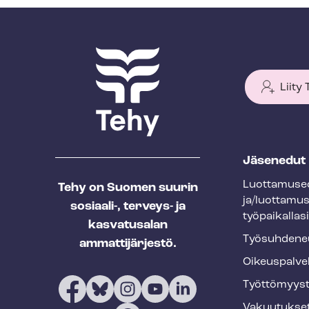
Liity
T
Jäsenedut
e
Luot­ta­muse­
Tehy on Suomen suurin
h
ja/luottamu
sosiaali-, terveys- ja
y
työpaikallasi
kasvatusalan
f
Työ­suh­de­ne
ammattijärjestö.
o
Oikeuspalve
o
Työt­tö­myys­
t
Vakuutukse