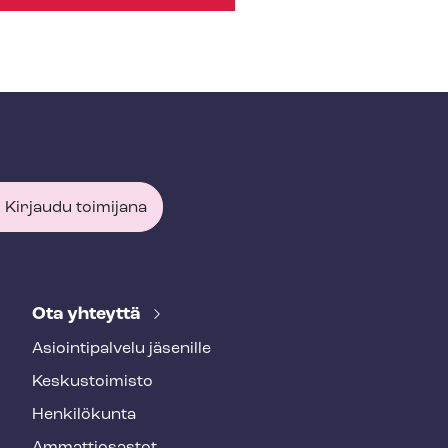
Kirjaudu toimijana
Ota yhteyttä
Asioin­ti­pal­ve­lu jäsenille
Keskustoimisto
Henkilökunta