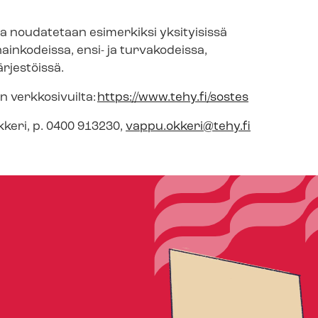
musta noudatetaan esimerkiksi yksityisissä
inkodeissa, ensi- ja turvakodeissa,
­jes­töis­sä.
n verkkosivuilta:
https://www.tehy.fi/sostes
 Okkeri, p. 0400 913230,
vappu.okkeri@tehy.fi