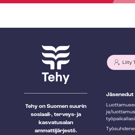
Liity
T
Jäsenedut
e
Luot­ta­muse­
Tehy on Suomen suurin
h
ja/luottamu
sosiaali-, terveys- ja
y
työpaikallasi
kasvatusalan
f
Työ­suh­de­ne
ammattijärjestö.