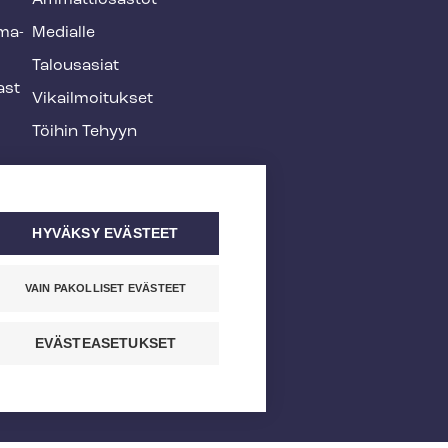
Ammattiosastot
­ma­
Medialle
Talousasiat
ast
Vi­kail­moi­tuk­set
Töihin Tehyyn
HYVÄKSY EVÄSTEET
VAIN PAKOLLISET EVÄSTEET
EVÄSTEASETUKSET