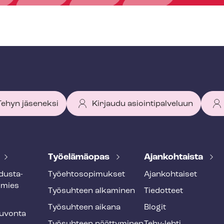
 Tehyn jäseneksi
Kirjaudu asiointipalveluun
Työelämäopas
Ajankohtaista
dus­ta­
Työ­eh­to­so­pi­muk­set
Ajankohtaiset
smies
Työsuhteen alkaminen
Tiedotteet
Työsuhteen aikana
Blogit
u­von­ta