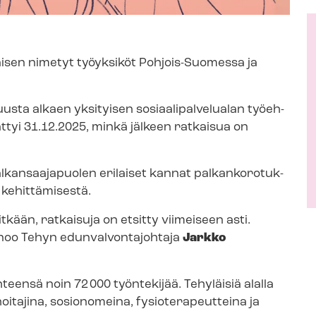
äisen nimetyt työyksiköt Pohjois-Suomessa ja
 alkaen yksityisen so­si­aa­li­pal­ve­lua­lan työ­eh­
ättyi 31.12.2025, minkä jälkeen ratkaisua on
kansaajapuolen erilaiset kannat pal­kan­ko­ro­tuk­
 kehittämisestä.
tkään, ratkaisuja on etsitty viimeiseen asti.
oo Tehyn edun­val­von­ta­joh­ta­ja
Jarkko
ee yhteensä noin 72 000 työntekijää. Tehyläisiä alalla
tajina, sosionomeina, fy­sio­te­ra­peut­tei­na ja