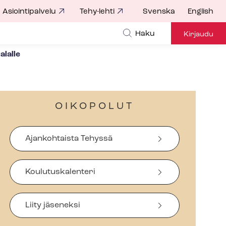
Asiointipalvelu
Tehy-lehti
Svenska
English
Haku
Kirjaudu
lal­le
OIKOPOLUT
Ajankohtaista Tehyssä
Koulutuskalenteri
Liity jäseneksi