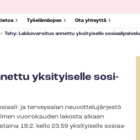
submenu for
tietoa
Show submenu for
Työelämäopas
Show submenu for
Ota yhteyttä
Tehy: Lakkovaroitus annettu yksityiselle so­si­aa­li­pal­ve­lua­
ettu yksityiselle so­si­
i- ja terveysalan neu­vot­te­lu­jär­jes­tö
olmen vuorokauden lakosta alkaen
taina 19.2. kello 23.59 yksityiselle so­si­aa­