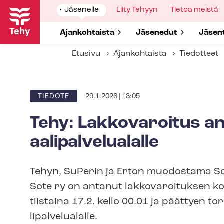
Hyppää
Show
Jäsenelle
Show
Liity Tehyyn
Show
Tietoa meistä
pääsisältöön
submenu
submenu
submenu
for
for
for
Show submenu for
Ajankohtaista
Show submenu for
Jäsenedut
Show 
Jäsen
Etusivu
Ajankohtaista
Tiedotteet
29.1.2026 | 13:05
ARTIKKELIN
TIEDOTE
KATEGORIA
Tehy: Lakkovaroitus ann
aa­li­pal­ve­lua­lal­le
Tehyn, SuPerin ja Erton muodostama Sosiaal
Sote ry on antanut lakkovaroituksen k
tiistaina 17.2. kello 00.01 ja päättyen tors
li­pal­ve­lua­lal­le.