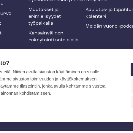
Työsuhteen päättyminen
Tehy-lehti
lu
Muutokset ja
Koulutus- ja ta­pah­tu
tur­va
erimielisyydet
ka­len­te­ri
t
työpaikalla
Meidän vuoro -podc
t
Kansainvälinen
rekrytointi sote-alalla
liikuntaedut
ttö?
itä. Niiden avulla sivuston käyttäminen on sinulle
ja
ytämme sivuston toimivuuden ja käyttökokemuksen
äytämme tilastointiin, jonka avulla kehitämme sivustoa.
ainonnan kohdistamiseen.
pa