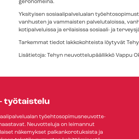
geronomeina.
Yksityisen so­si­aa­li­pal­ve­lua­lan työehtosopi
vanhusten ja vammaisten palvelutaloissa, vanha
kotipalveluissa ja erilaisissa sosiaali- ja ter­veys­jär
Tarkemmat tiedot lakkokohteista löytyvät Tehy
Lisätietoja: Tehyn neu­vot­te­lu­pääl­lik­kö Vappu
 työtaistelu
a­li­pal­ve­lua­lan työ­eh­to­so­pi­mus­neu­vot­te­
t haastavat. Neuvotteluja on leimannut
aiset näkemykset pal­kan­ko­ro­tuk­sis­ta ja