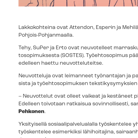
Lakkokohteina ovat Attendon, Esperin ja Mehil
Pohjois-​Pohjanmaalla.
Tehy, SuPer ja Erto ovat neuvotelleet marraskuusta
to­so­pi­muk­ses­ta (SOSTES). Työehtosopimus pä
edelleen haettu neuvotteluteitse.
Neuvotteluja ovat leimanneet työnantajan ja pal
sis­ta ja työehtosopimuksen tekstikysymyksien
– Neuvottelut ovat olleet vaikeat ja kestäneet pi
Edelleen toivotaan ratkaisua sovinnollisesti, san
Pehkonen
.
Yksityisellä so­si­aa­li­pal­ve­lua­lal­la työskentel
työskentelee esimerkiksi lähihoitajina, sairaanhoi