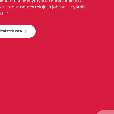
ksen tekstikysymysten kehittämisestä.
euttanut neuvotteluja ja johtanut työ­tais­
i­siin.
ötaistelusta