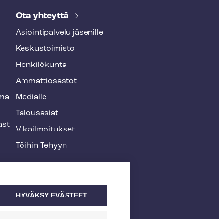
Ota yhteyttä
Asioin­ti­pal­ve­lu jäsenille
Keskustoimisto
Henkilökunta
Ammattiosastot
­ma­
Medialle
Talousasiat
ast
Vi­kail­moi­tuk­set
Töihin Tehyyn
HYVÄKSY EVÄSTEET