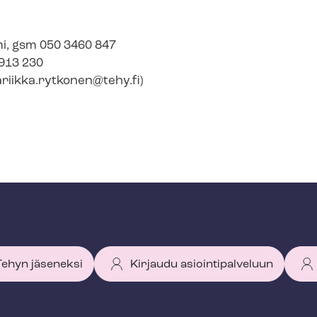
emi, gsm 050 3460 847
 913 230
ariikka.rytkonen@tehy.fi
)
 Tehyn jäseneksi
Kirjaudu asiointipalveluun