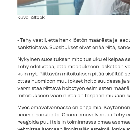
Kuvateksti
kuva: iStock
- Tehy vaatii, että henkilöstön määrästä ja laad
sanktioitava. Suositukset eivät enää riitä, sa
Nykyinen suosituksen mitoitusluku ei kelpaa s
Tehy edellyttää, että mitoitukseen lasketaan va
kuin nyt. Riittävän mitoituksen pitää sisältää
ottaa huomioon muutokset hoitoisuudessa ja sa
varmistaa riittävä hoitotyön esimiesten määrä.
mitoitukseen vaan niistä on tarpeen mukaan s
Myös omavalvonnassa on ongelmia. Käytännön t
seuraa sanktioita. Osana omavalvontaa Tehy ede
reagoida puutteisiin toiminnassa omaa asemaa
velvoittaa luomaan il­moi­tus­jär­jes­tel­mä, jonka