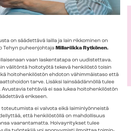
usta on säädettävä lailla ja lain rikkominen on
noo Tehyn puheenjohtaja
Millariikka Rytkönen.
ellaisenaan vaan laskentatapa on uudistettava.
in välitöntä hoitotyötä tekevä henkilöstö toisin
 sekä hoitohenkilöstön ehdoton vähimmäistaso että
attohoidon tarve. Lisäksi lainsäädännöllä tulee
 Avustavia tehtäviä ei saa lukea hoitohenkilöstön
äädettävä erikseen.
oteutumista ei valvota eikä laiminlyönneistä
llyttää, että henkilöstöllä on mahdollisuus
nsa vaarantamatta. Hoivayritykset tulee
 avulla työntekijä voi anonyymisti ilmoittaa toi­min­