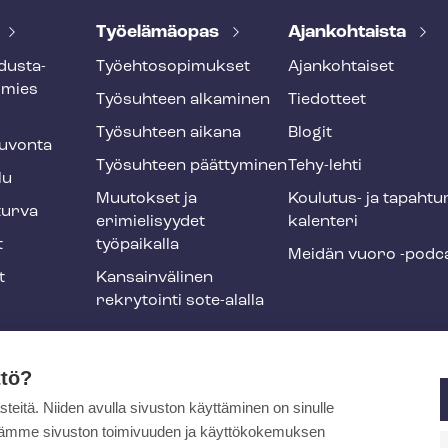
Työelämäopas
Ajankohtaista
dus­ta­
Työ­eh­to­so­pi­muk­set
Ajankohtaiset
smies
Työsuhteen alkaminen
Tiedotteet
Työsuhteen aikana
Blogit
u­von­ta
Työsuhteen päättyminen
Tehy-lehti
lu
Muutokset ja
Koulutus- ja ta­pah­tu
tur­va
erimielisyydet
ka­len­te­ri
t
työpaikalla
Meidän vuoro -podc
t
Kansainvälinen
rekrytointi sote-alalla
liikuntaedut
ttö?
itä. Niiden avulla sivuston käyttäminen on sinulle
ja
ytämme sivuston toimivuuden ja käyttökokemuksen