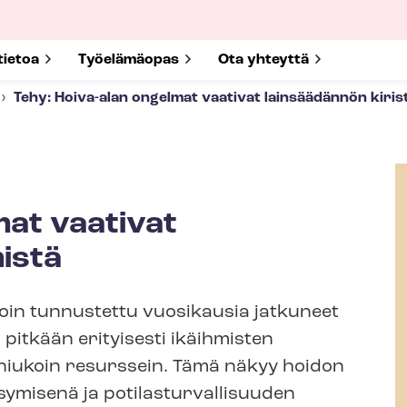
submenu for
tietoa
Show submenu for
Työelämäopas
Show submenu for
Ota yhteyttä
Tehy: Hoiva-alan ongelmat vaativat lainsäädännön kiris
mat vaativat
istä
n vihdoin tunnustettu vuosikausia jatkuneet
 pitkään erityisesti ikäihmisten
n niukoin resurssein. Tämä näkyy hoidon
senä ja po­ti­las­tur­val­li­suu­den