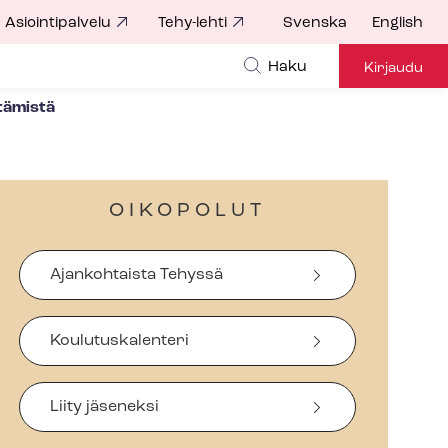
Asiointipalvelu
Tehy-lehti
Svenska
English
Haku
Kirjaudu
tämistä
OIKOPOLUT
Ajankohtaista Tehyssä
Koulutuskalenteri
Liity jäseneksi