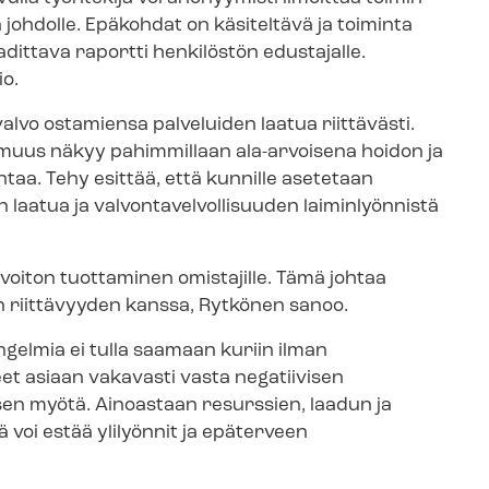
 johdolle. Epäkohdat on käsiteltävä ja toiminta
aadittava raportti henkilöstön edustajalle.
io.
alvo ostamiensa palveluiden laatua riittävästi.
omuus näkyy pahimmillaan ala-arvoisena hoidon ja
ntaa. Tehy esittää, että kunnille asetetaan
tua ja val­von­ta­vel­vol­li­suu­den laiminlyönnistä
 voiton tuottaminen omistajille. Tämä johtaa
en riittävyyden kanssa, Rytkönen sanoo.
 ongelmia ei tulla saamaan kuriin ilman
et asiaan vakavasti vasta negatiivisen
sen myötä. Ainoastaan resurssien, laadun ja
voi estää ylilyönnit ja epäterveen