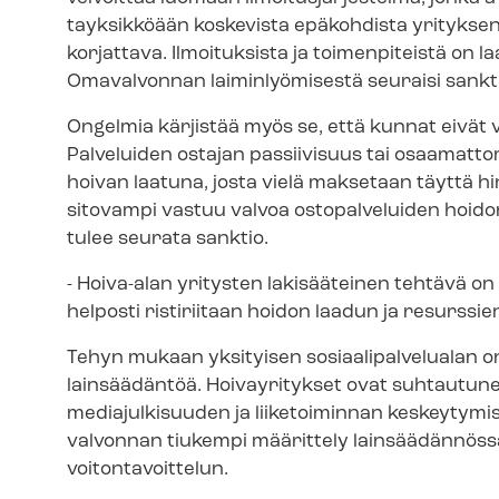
tayk­sik­köään koskevista epäkohdista yrityksen
korjattava. Ilmoituksista ja toimenpiteistä on l
Omavalvonnan laiminlyömisestä seuraisi sankt
Ongelmia kärjistää myös se, että kunnat eivät v
Palveluiden ostajan passiivisuus tai osaamatt
hoivan laatuna, josta vielä maksetaan täyttä hi
sitovampi vastuu valvoa ostopalveluiden hoidon laa
tulee seurata sanktio.
- Hoiva-alan yritysten lakisääteinen tehtävä on
helposti ristiriitaan hoidon laadun ja resurssi
Tehyn mukaan yksityisen so­si­aa­li­pal­ve­lua­lan
lainsäädäntöä. Hoivayritykset ovat suhtautune
mediajulkisuuden ja liiketoiminnan keskeytymi
valvonnan tiukempi määrittely lainsäädännössä 
voitontavoittelun.