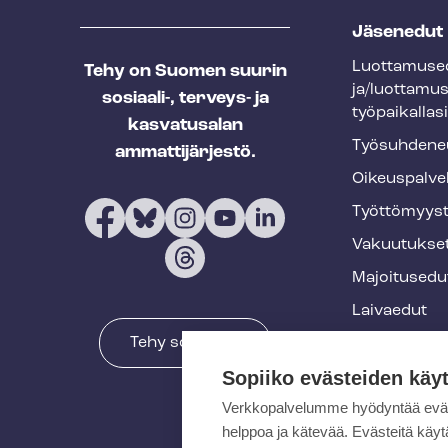
T
Jäsenedut
e
Luot­ta­muse­
Tehy on Suomen suurin
h
ja/luottamu
sosiaali-, terveys- ja
y
työpaikallasi
kasvatusalan
f
Työ­suh­de­ne
ammattijärjestö.
o
Oikeuspalve
o
Työt­tö­myys­
t
Vakuutukse
e
Majoitusedu
r
Laivaedut
Tehy somessa
Terveys- ja 
Sopiiko evästeiden käy
Muut edut
Verkkopalvelumme hyödyntää eväste
Koulutukset 
helppoa ja kätevää. Evästeitä kä
tapahtumat