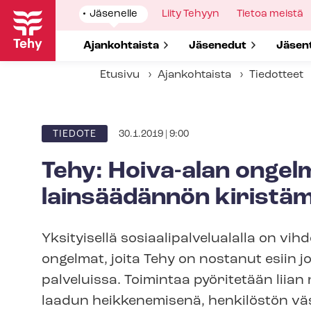
Hyppää
Show
Jäsenelle
Show
Liity Tehyyn
Show
Tietoa meistä
pääsisältöön
submenu
submenu
submenu
for
for
for
Show submenu for
Ajankohtaista
Show submenu for
Jäsenedut
Show 
Jäsen
Etusivu
Ajankohtaista
Tiedotteet
30.1.2019 | 9:00
ARTIKKELIN
TIEDOTE
KATEGORIA
Tehy: Hoiva-alan ongel
lainsäädännön kiristäm
Yksityisellä so­si­aa­li­pal­ve­lua­lal­la o
ongelmat, joita Tehy on nostanut esiin jo
palveluissa. Toimintaa pyöritetään liia
laadun heikkenemisenä, henkilöstön väsymi