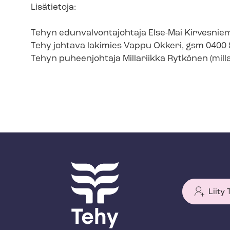
Lisätietoja:
Tehyn edun­val­von­ta­joh­ta­ja Else-Mai Kirvesni
Tehy johtava lakimies Vappu Okkeri, gsm 0400
Tehyn puheenjohtaja Millariikka Rytkönen (
mill
Liity