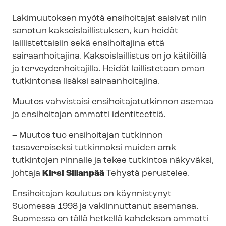
Lakimuutoksen myötä ensihoitajat saisivat niin
sanotun kak­sois­lail­lis­tuk­sen, kun heidät
laillistettaisiin sekä ensihoitajina että
sairaanhoitajina. Kaksoislaillistus on jo kätilöillä
ja ter­vey­den­hoi­ta­jil­la. Heidät laillistetaan oman
tutkintonsa lisäksi sairaanhoitajina.
Muutos vahvistaisi en­si­hoi­ta­ja­tut­kin­non asemaa
ja ensihoitajan ammatti-​identiteettiä.
– Muutos tuo ensihoitajan tutkinnon
tasaveroiseksi tutkinnoksi muiden amk-
tutkintojen rinnalle ja tekee tutkintoa näkyväksi,
johtaja
Kirsi Sillanpää
Tehystä perustelee.
Ensihoitajan koulutus on käynnistynyt
Suomessa 1998 ja vakiinnuttanut asemansa.
Suomessa on tällä hetkellä kahdeksan am­mat­ti­