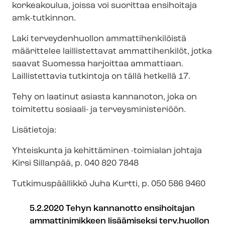
kor­kea­kou­lua, joissa voi suorittaa ensihoitaja
amk-tutkinnon.
Laki terveydenhuollon am­mat­ti­hen­ki­löis­tä
määrittelee laillistettavat ammattihenkilöt, jotka
saavat Suomessa harjoittaa ammattiaan.
Laillistettavia tutkintoja on tällä hetkellä 17.
Tehy on laatinut asiasta kannanoton, joka on
toimitettu sosiaali- ja ter­veys­mi­nis­te­ri­öön.
Lisätietoja:
Yhteiskunta ja kehittäminen -toimialan johtaja
Kirsi Sillanpää, p. 040 820 7848
Tutkimuspäällikkö Juha Kurtti, p. 050 586 9460
5.2.2020 Tehyn kannanotto ensihoitajan
ammattinimikkeen lisäämiseksi terv.huollon