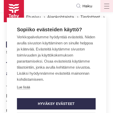
Hyppää
Haku
Op
pääsisältöön
ma
Etusivu
Ajankohtaista
Tiedotteet
na
Tehy: Ensihoitaja lisättävä am­mat­ti­hen­ki­lö­la­kiin
Sopiiko evästeiden käyttö?
Verkkopalvelumme hyödyntää evästeitä. Niiden
avulla sivuston käyttäminen on sinulle helppoa
ARTIKKELIN
TIEDOTE
ja kätevää. Evästeitä käytämme sivuston
KATEGORIA
5.2.2020 | 11:49
toimivuuden ja käyttökokemuksen
parantamiseksi. Osaa evästeistä käytämme
Tehy: Ensihoitaja lisättävä
tilastointiin, jonka avulla kehitämme sivustoa.
am­mat­ti­hen­ki­lö­la­kiin
Lisäksi hyödynnämme evästeitä mainonnan
kohdistamiseen.
Terveydenhuollon am­mat­ti­hen­ki­lö­la­kiin
Lue lisää
pitää lisätä ensihoitajan tutkintonimike.
Tällä hetkellä ensihoitajan tutkinnon am­
HYVÄKSY EVÄSTEET
mat­ti­kor­kea­kou­lus­sa suorittanut