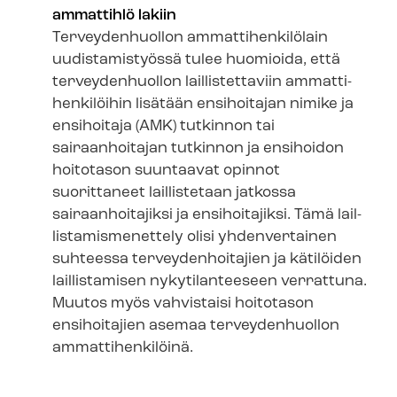
ammattihlö lakiin
Terveydenhuollon am­mat­ti­hen­ki­lö­lain
uudistamistyössä tulee huomioida, että
terveydenhuollon laillistettaviin am­mat­ti­
hen­ki­löi­hin lisätään ensihoitajan nimike ja
ensihoitaja (AMK) tutkinnon tai
sairaanhoitajan tutkinnon ja ensihoidon
hoitotason suuntaavat opinnot
suorittaneet laillistetaan jatkossa
sairaanhoitajiksi ja ensihoitajiksi. Tämä lail­
lis­ta­mis­me­net­te­ly olisi yhdenvertainen
suhteessa ter­vey­den­hoi­ta­jien ja kätilöiden
laillistamisen nykytilanteeseen verrattuna.
Muutos myös vahvistaisi hoitotason
ensihoitajien asemaa terveydenhuollon
ammattihenkilöinä.