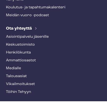
Koulutus- ja ta­pah­tu­ma­ka­len­te­ri
Meidän vuoro -podcast
Ota yhteyttä
Asioin­ti­pal­ve­lu jäsenille
Keskustoimisto
Henkilökunta
Ammattiosastot
Medialle
Talousasiat
Vi­kail­moi­tuk­set
Töihin Tehyyn