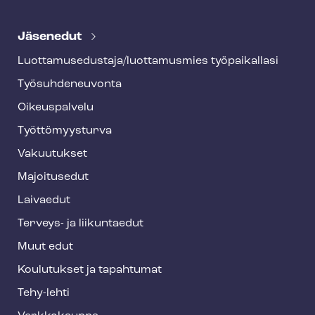
T
e
Jäsenedut
h
Luot­ta­muse­dus­ta­ja/luottamusmies työpaikallasi
y
Työ­suh­de­neu­von­ta
f
o
Oikeuspalvelu
o
Työt­tö­myys­tur­va
t
Vakuutukset
e
Majoitusedut
r
Laivaedut
Terveys- ja liikuntaedut
Muut edut
Koulutukset ja tapahtumat
Tehy-lehti