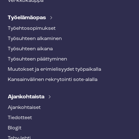
Verkkokauppa
Työelämäopas
Työ­eh­to­so­pi­muk­set
Työsuhteen alkaminen
Työsuhteen aikana
Työsuhteen päättyminen
Muutokset ja erimielisyydet työpaikalla
Kansainvälinen rekrytointi sote-alalla
Ajankohtaista
Ajankohtaiset
Tiedotteet
Blogit
Tehy-lehti