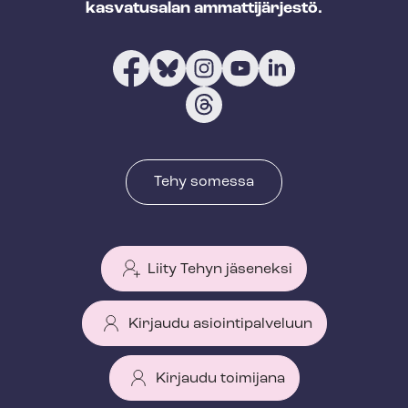
kasvatusalan ammattijärjestö.
Tehy somessa
Liity Tehyn jäseneksi
Kirjaudu asiointipalveluun
Kirjaudu toimijana