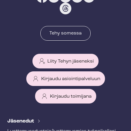
Tehy somessa
Liity Tehyn jäseneksi
Kirjaudu asiointipalveluun
Kirjaudu toimijana
T
e
Jäsenedut
h