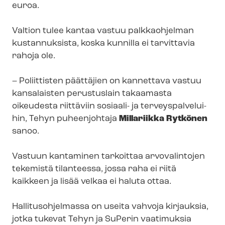
euroa.
Valtion tulee kantaa vastuu palkkaohjelman
kustannuksista, koska kunnilla ei tarvittavia
rahoja ole.
– Poliittisten päättäjien on kannettava vastuu
kansalaisten perustuslain takaamasta
oikeudesta riittäviin sosiaali- ja ter­veys­pal­ve­lui­
hin, Tehyn puheenjohtaja
Millariikka Rytkönen
sanoo.
Vastuun kantaminen tarkoittaa arvovalintojen
tekemistä tilanteessa, jossa raha ei riitä
kaikkeen ja lisää velkaa ei haluta ottaa.
Hal­li­tus­oh­jel­mas­sa on useita vahvoja kirjauksia,
jotka tukevat Tehyn ja SuPerin vaatimuksia