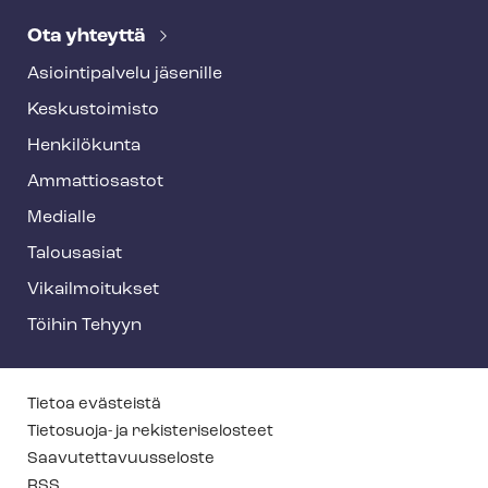
Ota yhteyttä
Asioin­ti­pal­ve­lu jäsenille
Keskustoimisto
Henkilökunta
Ammattiosastot
Medialle
Talousasiat
Vi­kail­moi­tuk­set
Töihin Tehyyn
T
Tietoa evästeistä
e
Tietosuoja- ja re­kis­te­ri­se­los­teet
Saa­vu­tet­ta­vuus­se­los­te
h
RSS