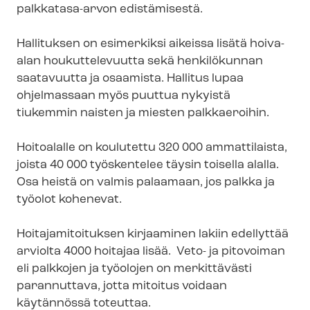
palkkatasa-arvon edistämisestä.
Hallituksen on esimerkiksi aikeissa lisätä hoiva-
alan houkuttelevuutta sekä henkilökunnan
saatavuutta ja osaamista. Hallitus lupaa
ohjelmassaan myös puuttua nykyistä
tiukemmin naisten ja miesten palkkaeroihin.
Hoitoalalle on koulutettu 320 000 ammattilaista,
joista 40 000 työskentelee täysin toisella alalla.
Osa heistä on valmis palaamaan, jos palkka ja
työolot kohenevat.
Hoi­ta­ja­mi­toi­tuk­sen kirjaaminen lakiin edellyttää
arviolta 4000 hoitajaa lisää. Veto- ja pitovoiman
eli palkkojen ja työolojen on merkittävästi
parannuttava, jotta mitoitus voidaan
käytännössä toteuttaa.