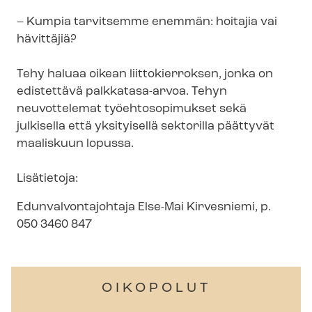
– Kumpia tarvitsemme enemmän: hoitajia vai
hävittäjiä?
Tehy haluaa oikean liittokierroksen, jonka on
edistettävä palkkatasa-arvoa. Tehyn
neuvottelemat työehtosopimukset sekä
julkisella että yksityisellä sektorilla päättyvät
maaliskuun lopussa.
Lisätietoja:
Edun­val­von­ta­joh­ta­ja Else-Mai Kirvesniemi, p.
050 3460 847
OIKOPOLUT