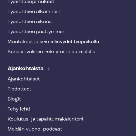
Työ­eh­to­so­pi­muk­set
Työsuhteen alkaminen
Työsuhteen aikana
Työsuhteen päättyminen
Muutokset ja erimielisyydet työpaikalla
Kansainvälinen rekrytointi sote-alalla
Ajankohtaista
Ajankohtaiset
Tiedotteet
Blogit
Tehy-lehti
Koulutus- ja ta­pah­tu­ma­ka­len­te­ri
Meidän vuoro -podcast