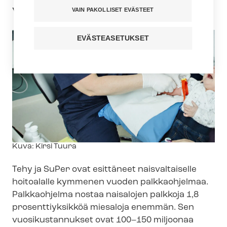
vaikeammaksi hallita.
VAIN PAKOLLISET EVÄSTEET
EVÄSTEASETUKSET
Kuvateksti
Kuva: Kirsi Tuura
Tehy ja SuPer ovat esittäneet naisvaltaiselle
hoitoalalle kymmenen vuoden palkkaohjelmaa.
Palkkaohjelma nostaa naisalojen palkkoja 1,8
prosenttiyksikköä miesaloja enemmän. Sen
vuosikustannukset ovat 100–150 miljoonaa