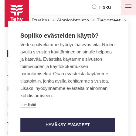
Hyppää
Haku
Op
pääsisältöön
ma
Etusivu
Ajankohtaista
Tiedotteet
na
Tehy: Arvovalintojen aika on nyt
Sopiiko evästeiden käyttö?
Verkkopalvelumme hyödyntää evästeitä. Niiden
avulla sivuston käyttäminen on sinulle helppoa
ARTIKKELIN
TIEDOTE
ja kätevää. Evästeitä käytämme sivuston
KATEGORIA
16.9.2019 | 10:00
toimivuuden ja käyttökokemuksen
parantamiseksi. Osaa evästeistä käytämme
Tehy: Arvovalintojen aika on
tilastointiin, jonka avulla kehitämme sivustoa.
nyt
Lisäksi hyödynnämme evästeitä mainonnan
kohdistamiseen.
Ilman palkankorotuksia pako hoitoalalta
Lue lisää
kiihtyy. Vanhenevan väestön ja
työikäisten määrän vähenemisen
HYVÄKSY EVÄSTEET
muodostama yhtälö käy entistä