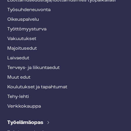
Luot­ta­muse­dus­ta­ja/luottamusmies työpaikallasi
y
Työ­suh­de­neu­von­ta
f
o
Oikeuspalvelu
o
Työt­tö­myys­tur­va
t
Vakuutukset
e
Majoitusedut
r
Laivaedut
Terveys- ja liikuntaedut
Muut edut
Koulutukset ja tapahtumat
Tehy-lehti
Verkkokauppa
Työelämäopas