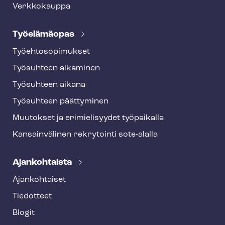
Verkkokauppa
Työelämäopas
Työ­eh­to­so­pi­muk­set
Työsuhteen alkaminen
Työsuhteen aikana
Työsuhteen päättyminen
Muutokset ja erimielisyydet työpaikalla
Kansainvälinen rekrytointi sote-alalla
Ajankohtaista
Ajankohtaiset
Tiedotteet
Blogit