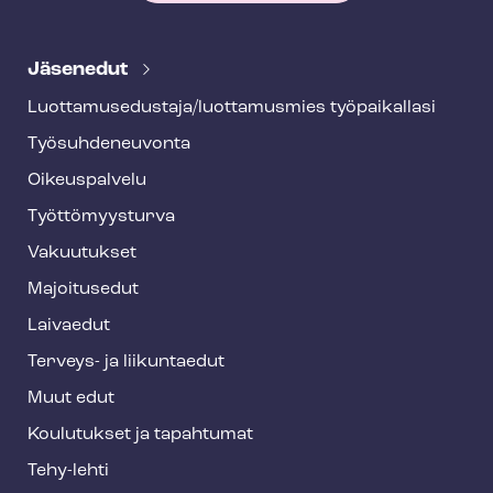
T
e
Jäsenedut
h
Luot­ta­muse­dus­ta­ja/luottamusmies työpaikallasi
y
Työ­suh­de­neu­von­ta
f
o
Oikeuspalvelu
o
Työt­tö­myys­tur­va
t
Vakuutukset
e
Majoitusedut
r
Laivaedut
Terveys- ja liikuntaedut
Muut edut
Koulutukset ja tapahtumat
Tehy-lehti