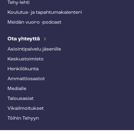
Tehy-lehti
Koulutus- ja ta­pah­tu­ma­ka­len­te­ri
Meidän vuoro -podcast
Ota yhteyttä
Asioin­ti­pal­ve­lu jäsenille
Keskustoimisto
Henkilökunta
Ammattiosastot
Medialle
Talousasiat
Vi­kail­moi­tuk­set
Töihin Tehyyn