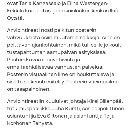
ovat Tarja Kangassalo ja Elina Westergèn-
Erkkilä kuntoutus- ja eri­kois­lää­kä­ri­kes­kus Ikifit
Oy:stä.
Arviointiraati nosti palkitun posterin
vahvuuksista esiin muutamia seikkoja. Aihe on
polttavan ajankohtainen, mikä tuli esille jo kou­lu­
tus­ta­pah­tu­man aamupäivän esityksissä.
Posteri kuvaa innovatiivista ja
ennaltaehkäisevää vanhusten palvelua.
Posterin visuaalinen ilme on houkutteleva ja
sisältö selkeästi esitelty. Posterin värimaailma
on tasapainoinen.
Arviointiraatiin kuuluivat johtaja Kirsi Sillanpää,
tutkimuspäällikkö Juha Kurtti, so­si­aa­li­po­liit­ti­nen
asiantuntija Eva Siitonen ja asiantuntija Teija
Korhonen Tehystä.