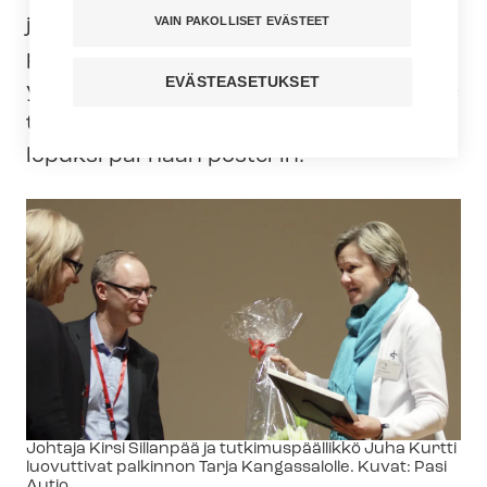
VAIN PAKOLLISET EVÄSTEET
ja työnäytösten lisäksi myös
posterinäyttely. Tapahtumassa oli esillä
EVÄSTEASETUKSET
yhteensä 14 posteria eli tut­ki­mus­ju­lis­tet­
ta, joista arviointiraati valitsi päivän
lopuksi parhaan posterin.
Kuvateksti
Johtaja Kirsi Sillanpää ja tutkimuspäällikkö Juha Kurtti
luovuttivat palkinnon Tarja Kangassalolle. Kuvat: Pasi
Autio