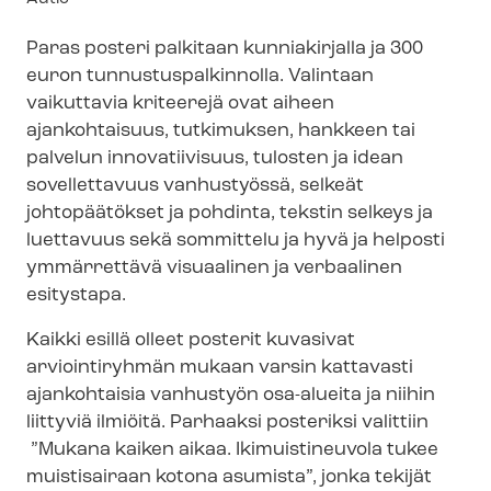
Paras posteri palkitaan kunniakirjalla ja 300
euron tun­nus­tus­pal­kin­nol­la. Valintaan
vaikuttavia kriteerejä ovat aiheen
ajankohtaisuus, tutkimuksen, hankkeen tai
palvelun innovatiivisuus, tulosten ja idean
sovellettavuus vanhustyössä, selkeät
johtopäätökset ja pohdinta, tekstin selkeys ja
luettavuus sekä sommittelu ja hyvä ja helposti
ymmärrettävä visuaalinen ja verbaalinen
esitystapa.
Kaikki esillä olleet posterit kuvasivat
arviointiryhmän mukaan varsin kattavasti
ajankohtaisia vanhustyön osa-alueita ja niihin
liittyviä ilmiöitä. Parhaaksi posteriksi valittiin
”Mukana kaiken aikaa. Ikimuistineuvola tukee
muistisairaan kotona asumista”, jonka tekijät