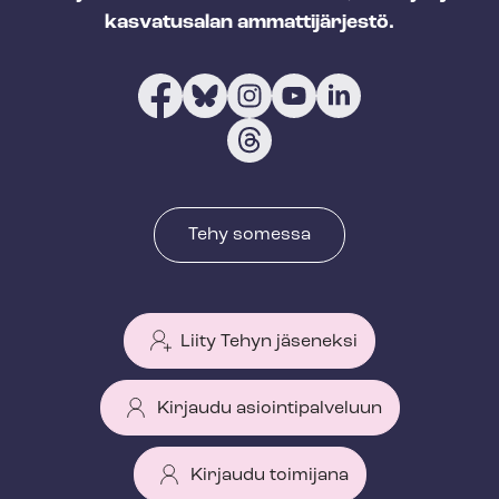
kasvatusalan ammattijärjestö.
Tehy somessa
Liity Tehyn jäseneksi
Kirjaudu asiointipalveluun
Kirjaudu toimijana