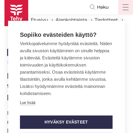
Hyppää
Haku
Op
pääsisältöön
ma
Etusivu
Ajankohtaista
Tiedotteet
na
Parasta aikaa –tapahtumassa palkittiin posteri muistineuvolasta
Sopiiko evästeiden käyttö?
Verkkopalvelumme hyödyntää evästeitä. Niiden
avulla sivuston käyttäminen on sinulle helppoa
ARTIKKELIN
TIEDOTE
ja kätevää. Evästeitä käytämme sivuston
KATEGORIA
11.11.2016 | 6:13
toimivuuden ja käyttökokemuksen
parantamiseksi. Osaa evästeistä käytämme
Parasta aikaa –
tilastointiin, jonka avulla kehitämme sivustoa.
tapahtumassa palkittiin
Lisäksi hyödynnämme evästeitä mainonnan
kohdistamiseen.
posteri muistineuvolasta
Lue lisää
Ikäihmisten palveluihin liittyvään
moniammatilliseen Parasta aikaa -​
HYVÄKSY EVÄSTEET
koulutustapahtumaan sisältyi luentojen