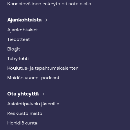
Kansainvälinen rekrytointi sote-alalla
Ajankohtaista
Ajankohtaiset
Tiedotteet
Blogit
Tehy-lehti
Koulutus- ja ta­pah­tu­ma­ka­len­te­ri
Meidän vuoro -podcast
Ota yhteyttä
Asioin­ti­pal­ve­lu jäsenille
Keskustoimisto
Henkilökunta