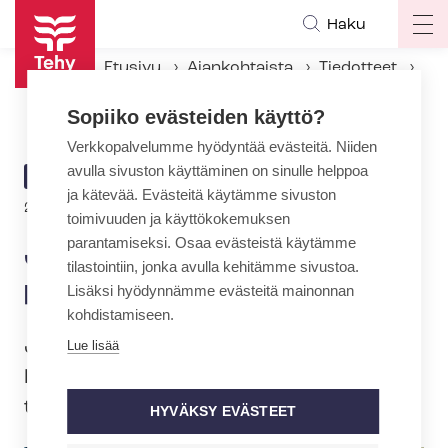
Hyppää
Haku
Op
pääsisältöön
ma
Etusivu
Ajankohtaista
Tiedotteet
na
Johanna Aatsalo Tehy-lehden päätoimittajaksi
Sopiiko evästeiden käyttö?
Verkkopalvelumme hyödyntää evästeitä. Niiden
avulla sivuston käyttäminen on sinulle helppoa
ARTIKKELIN
TIEDOTE
ja kätevää. Evästeitä käytämme sivuston
KATEGORIA
28.10.2024 | 13:01
toimivuuden ja käyttökokemuksen
parantamiseksi. Osaa evästeistä käytämme
Johanna Aatsalo Tehy-lehden
tilastointiin, jonka avulla kehitämme sivustoa.
päätoimittajaksi
Lisäksi hyödynnämme evästeitä mainonnan
kohdistamiseen.
Johanna Aatsalo (LitM) on valittu Tehy-
Lue lisää
lehden päätoimittajaksi. Hän aloittaa
työssä 28. lokakuuta.
HYVÄKSY EVÄSTEET