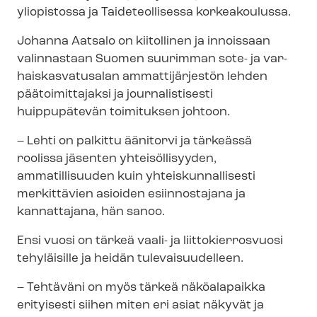
yliopistossa ja Taideteollisessa korkeakoulussa.
Johanna Aatsalo on kiitollinen ja innoissaan
valinnastaan Suomen suurimman sote- ja var­
hais­kas­va­tusa­lan ammattijärjestön lehden
päätoimittajaksi ja journalistisesti
huippupätevän toimituksen johtoon.
– Lehti on palkittu äänitorvi ja tärkeässä
roolissa jäsenten yhteisöllisyyden,
ammatillisuuden kuin yh­teis­kun­nal­li­ses­ti
merkittävien asioiden esiinnostajana ja
kannattajana, hän sanoo.
Ensi vuosi on tärkeä vaali- ja liit­to­kier­ros­vuo­si
tehyläisille ja heidän tulevaisuudelleen.
– Tehtäväni on myös tärkeä näköalapaikka
erityisesti siihen miten eri asiat näkyvät ja