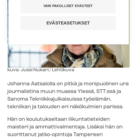
VAIN PAKOLLISET EVÄSTEET
EVÄSTEASETUKSET
Kuvateksti
kuva: Jussi Nukari / Lehtikuva
Johanna Aatsalolla on pitkä ja monipuolinen ura
journalistina muun muassa Ylessä, STT:ssä ja
Sanoma Tek­niik­ka­jul­kai­suis­sa työelämän,
tekniikan ja talouden eri näkökulmien parissa.
Hän on koulutukseltaan liikuntatieteiden
maisteri ja ammattivalmentaja. Lisäksi hän on
suorittanut jatko-opintoja Tampereen