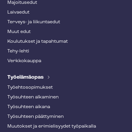
Majoitusedut
r
Laivaedut
Terveys- ja liikuntaedut
Muut edut
Koulutukset ja tapahtumat
Tehy-lehti
Verkkokauppa
Työelämäopas
Työ­eh­to­so­pi­muk­set
Työsuhteen alkaminen
Työsuhteen aikana
Työsuhteen päättyminen
Muutokset ja erimielisyydet työpaikalla