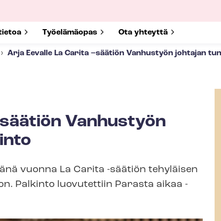
submenu for
tietoa
Show submenu for
Työelämäopas
Show submenu for
Ota yhteyttä
Arja Eevalle La Carita –säätiön Vanhustyön johtajan tu
 –säätiön Vanhustyön
into
änä vuonna La Carita -säätiön tehyläisen
on. Palkinto luovutettiin Parasta aikaa -