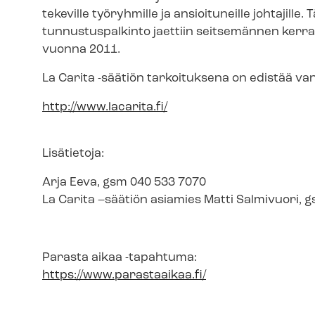
tekeville työryhmille ja ansioituneille johtajil
tunnustuspalkinto jaettiin seitsemännen kerran
vuonna 2011.
La Carita -säätiön tarkoituksena on edistää v
http://www.lacarita.fi/
Lisätietoja:
Arja Eeva, gsm 040 533 7070
La Carita –säätiön asiamies Matti Salmivuori, 
Parasta aikaa -tapahtuma:
https://www.parastaaikaa.fi/