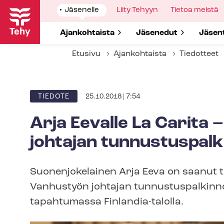
Hyppää
Show
Jäsenelle
Show
Liity Tehyyn
Show
Tietoa meistä
pääsisältöön
submenu
submenu
submenu
for
for
for
Show submenu for
Ajankohtaista
Show submenu for
Jäsenedut
Show 
Jäsen
Etusivu
Ajankohtaista
Tiedotteet
25.10.2018 | 7:54
ARTIKKELIN
TIEDOTE
KATEGORIA
Arja Eevalle La Carita
johtajan tunnustuspalk
Suonenjokelainen Arja Eeva on saanut t
Vanhustyön johtajan tun­nus­tus­pal­kin­n
tapahtumassa Finlandia-talolla.