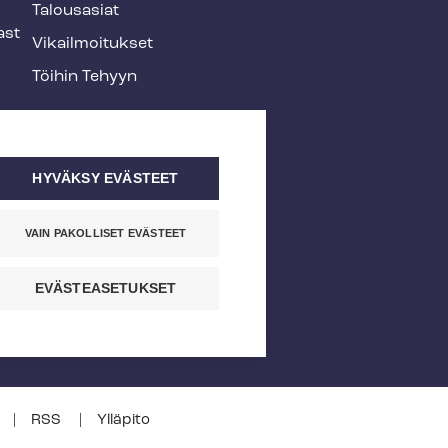
Talousasiat
ast
Vi­kail­moi­tuk­set
Töihin Tehyyn
HYVÄKSY EVÄSTEET
VAIN PAKOLLISET EVÄSTEET
EVÄSTEASETUKSET
RSS
Ylläpito