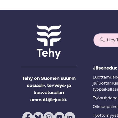
Liity
T
Jäsenedut
e
Luot­ta­muse­
Tehy on Suomen suurin
h
ja/luottamu
sosiaali-, terveys- ja
y
työpaikallasi
kasvatusalan
f
Työ­suh­de­ne
ammattijärjestö.
o
Oikeuspalve
o
Työt­tö­myys­