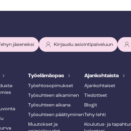
 Tehyn jäseneksi
Kirjaudu asiointipalveluun
Työelämäopas
Ajankohtaista
dus­ta­
Työ­eh­to­so­pi­muk­set
Ajankohtaiset
smies
Työsuhteen alkaminen
Tiedotteet
Työsuhteen aikana
Blogit
u­von­ta
Työsuhteen päättyminen
Tehy-lehti
lu
Muutokset ja
Koulutus- ja ta­pah­tu
tur­va