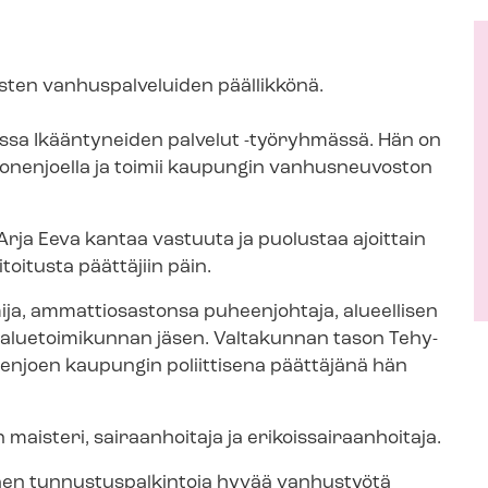
sten vanhuspalveluiden päällikkönä.
lussa Ikääntyneiden palvelut -työryhmässä. Hän on
enjoella ja toimii kaupungin vanhusneuvoston
Arja Eeva kantaa vastuuta ja puolustaa ajoittain
toi­tus­ta päättäjiin päin.
mija, ammattiosastonsa puheenjohtaja, alueellisen
aluetoimikunnan jäsen. Valtakunnan tason Tehy-
nenjoen kaupungin poliittisena päättäjänä hän
steri, sairaanhoitaja ja eri­kois­sai­raan­hoi­ta­ja.
n tun­nus­tus­pal­kin­to­ja hyvää vanhustyötä