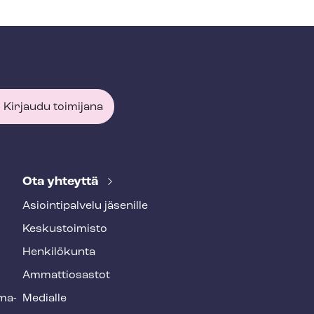
Kirjaudu toimijana
Ota yhteyttä
Asioin­ti­pal­ve­lu jäsenille
Keskustoimisto
Henkilökunta
Ammattiosastot
­ma­
Medialle