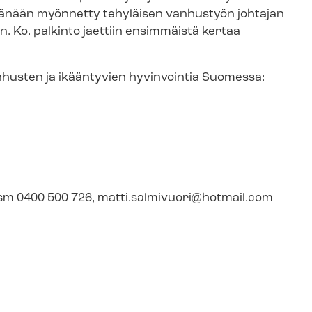
le. Tänään myönnetty tehyläisen vanhustyön johtajan
. Ko. palkinto jaettiin ensimmäistä kertaa
anhusten ja ikääntyvien hyvinvointia Suomessa:
gsm 0400 500 726,
matti.salmivuori@hotmail.com