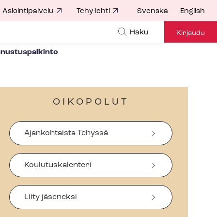
Asiointipalvelu
Tehy-lehti
Svenska
English
Haku
Kirjaudu
nnustuspalkinto
OIKOPOLUT
Ajankohtaista Tehyssä
Koulutuskalenteri
Liity jäseneksi