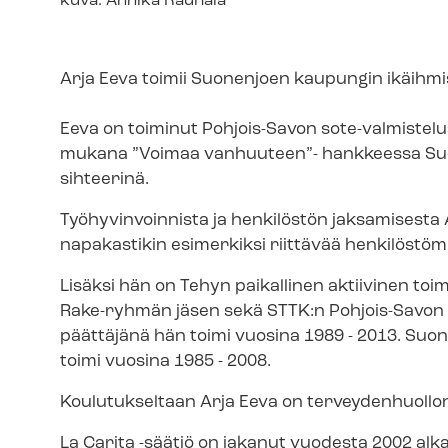
Kuvateksti
kuva: Annika Rauhala
Arja Eeva toimii Suonenjoen kaupungin ikäihmi
Eeva on toiminut Pohjois-Savon sote-​valmiste
mukana ”Voimaa vanhuuteen”- hankkeessa Suon
sihteerinä.
Työhyvinvoinnista ja henkilöstön jaksamisesta 
napakastikin esimerkiksi riittävää hen­ki­lös­tö­mi­
Lisäksi hän on Tehyn paikallinen aktiivinen toi
Rake-ryhmän jäsen sekä STTK:n Pohjois-Savon 
päättäjänä hän toimi vuosina 1989 - 2013. Suo
toimi vuosina 1985 - 2008.
Koulutukseltaan Arja Eeva on terveydenhuollon mai
La Carita -säätiö on jakanut vuodesta 2002 alkae