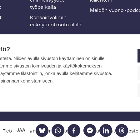
erimielisyydet
ka­len­te­ri
t
työpaikalla
Meidän vuoro -podc
t
Kansainvälinen
rekrytointi sote-alalla
liikuntaedut
ttö?
itä. Niiden avulla sivuston käyttäminen on sinulle
ja
ytämme sivuston toimivuuden ja käyttökokemuksen
äytämme tilastointiin, jonka avulla kehitämme sivustoa.
ainonnan kohdistamiseen.
pa
Bluesky
WhatsApp
Facebook
Facebook
LinkedIn
Threads
JAA
Tietosuoja- ja re­kis­te­ri­se­los­teet
Saa­vu­tet­ta­vuus­se­los­te
Messenger