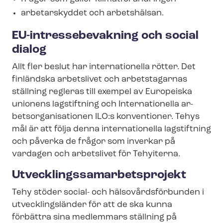
arbetarskyddet och arbetshälsan.
EU-​intressebevakning och social
dialog
Allt fler beslut har internationella rötter. Det
finländska arbetslivet och arbetstagarnas
ställning regleras till exempel av Europeiska
unionens lagstiftning och Internationella ar­
bets­or­ga­ni­sa­tio­nen ILO:s konventioner. Tehys
mål är att följa denna internationella lagstiftning
och påverka de frågor som inverkar på
vardagen och arbetslivet för Tehyiterna.
Ut­veck­lings­sam­ar­bets­pro­jekt
Tehy stöder social- och häl­so­vårds­för­bun­den i
utvecklingsländer för att de ska kunna
förbättra sina medlemmars ställning på