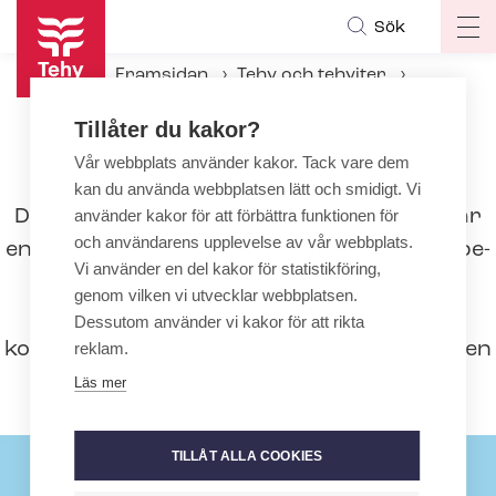
Hoppa
Sök
Op
till
ma
huvudinnehåll
Framsidan
Tehy och tehyiter
na
Det internationella Tehy
Tillåter du kakor?
Vår webbplats använder kakor. Tack vare dem
Det internationella Tehy
kan du använda webbplatsen lätt och smidigt. Vi
Den internationella verksamheten i Tehy är
använder kakor för att förbättra funktionen för
och användarens upplevelse av vår webbplats.
en del av förbundets omfattande in­tres­se­be­
Vi använder en del kakor för statistikföring,
vak­nings­ar­be­te. Syftet med den
genom vilken vi utvecklar webbplatsen.
internationella verksamheten är att
Dessutom använder vi kakor för att rikta
kontrollera hur i synnerhet EU-lagstiftningen
reklam.
påverkar Finland och oss Tehyiter.
Läs mer
TILLÅT ALLA COOKIES