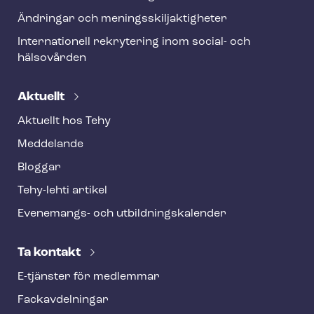
Ändringar och me­nings­skilj­ak­tig­he­ter
Internationell rekrytering inom social- och
hälsovården
Aktuellt
Aktuellt hos Tehy
Meddelande
Bloggar
Tehy-lehti artikel
Evenemangs- och ut­bild­nings­ka­len­der
Ta kontakt
E-tjänster för medlemmar
Fackav­del­ning­ar