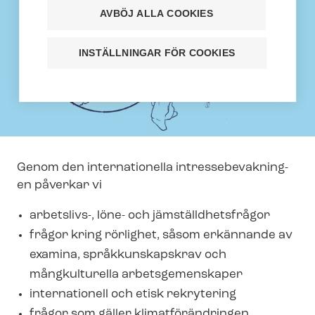
AVBÖJ ALLA COOKIES
INSTÄLLNINGAR FÖR COOKIES
Genom den internationella in­tres­se­be­vak­ning­
en påverkar vi
arbetslivs-, löne- och jäm­ställd­hets­frå­gor
frågor kring rörlighet, såsom erkännande av
examina, språkkunskapskrav och
mångkulturella arbetsgemenskaper
internationell och etisk rekrytering
frågor som gäller kli­mat­för­änd­ring­en