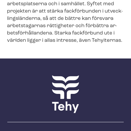
arbetsplatserna och i samhället. Syftet med
projekten är att stärka fackförbunden i ut­veck­
lings­län­der­na, så att de bättre kan försvara
arbetstagarnas rättigheter och förbättra ar­
bets­för­hål­lan­de­na. Starka fackförbund ute i
världen ligger i allas intresse, även Tehyiternas.