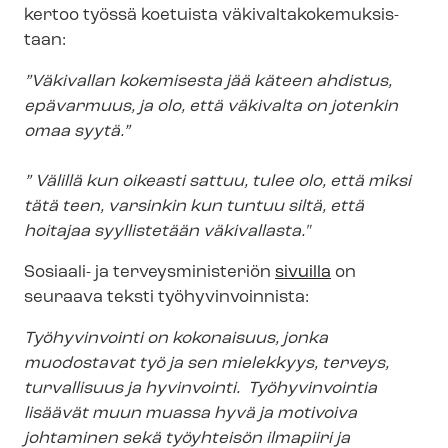
kertoo työssä koetuista vä­ki­val­ta­ko­ke­muk­sis­
taan:
”Väkivallan kokemisesta jää käteen ahdistus,
epävarmuus, ja olo, että väkivalta on jotenkin
omaa syytä.”
” Välillä kun oikeasti sattuu, tulee olo, että miksi
tätä teen, varsinkin kun tuntuu siltä, että
hoitajaa syyllistetään väkivallasta."
Sosiaali- ja ter­veys­mi­nis­te­riön
sivuilla
on
seuraava teksti työhyvinvoinnista:
Työhyvinvointi on kokonaisuus, jonka
muodostavat työ ja sen mielekkyys, terveys,
turvallisuus ja hyvinvointi. Työhyvinvointia
lisäävät muun muassa hyvä ja motivoiva
johtaminen sekä työyhteisön ilmapiiri ja