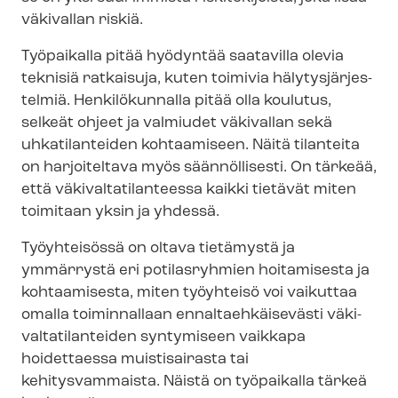
väkivallan riskiä.
Työpaikalla pitää hyödyntää saatavilla olevia
teknisiä ratkaisuja, kuten toimivia hä­ly­tys­jär­jes­
tel­miä. Henkilökunnalla pitää olla koulutus,
selkeät ohjeet ja valmiudet väkivallan sekä
uhkatilanteiden kohtaamiseen. Näitä tilanteita
on harjoiteltava myös säännöllisesti. On tärkeää,
että vä­ki­val­ta­ti­lan­tees­sa kaikki tietävät miten
toimitaan yksin ja yhdessä.
Työyhteisössä on oltava tietämystä ja
ymmärrystä eri potilasryhmien hoitamisesta ja
kohtaamisesta, miten työyhteisö voi vaikuttaa
omalla toiminnallaan en­nal­taeh­käi­se­väs­ti vä­ki­
val­ta­ti­lan­tei­den syntymiseen vaikkapa
hoidettaessa muistisairasta tai
kehitysvammaista. Näistä on työpaikalla tärkeä