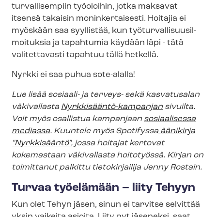
turvallisempiin työoloihin, jotka maksavat
itsensä takaisin moninkertaisesti. Hoitajia ei
myöskään saa syyllistää, kun työ­tur­val­li­suusil­
moi­tuk­sia ja tapahtumia käydään läpi - tätä
valitettavasti tapahtuu tällä hetkellä.
Nyrkki ei saa puhua sote-alalla!
Lue lisää sosiaali- ja terveys- sekä kasvatusalan
väkivallasta
Nyrkkisääntö-​kampanjan
sivuilta.
Voit myös osallistua kampanjaan
sosiaalisessa
mediassa
.
Kuuntele myös Spotifyssa
äänikirja
"Nyrkkisääntö"
, jossa hoitajat kertovat
kokemastaan väkivallasta hoitotyössä. Kirjan on
toimittanut palkittu tietokirjailija Jenny Rostain.
Turvaa työelämään – liity Tehyyn
Kun olet Tehyn jäsen, sinun ei tarvitse selvittää
yksin vaikeita asioita. Liity nyt jäseneksi, saat