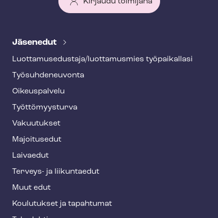
Kirjaudu toimijana
T
e
Jäsenedut
h
Luot­ta­muse­dus­ta­ja/luottamusmies työpaikallasi
y
Työ­suh­de­neu­von­ta
f
o
Oikeuspalvelu
o
Työt­tö­myys­tur­va
t
Vakuutukset
e
Majoitusedut
r
Laivaedut
Terveys- ja liikuntaedut
Muut edut
Koulutukset ja tapahtumat