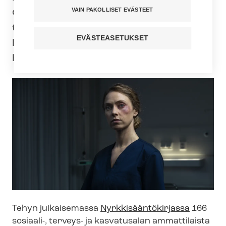
VAIN PAKOLLISET EVÄSTEET
Ongelma pitää ratkaista lainsäätäjien ja
työnantajien toimesta. Ei enää yhtään
EVÄSTEASETUKSET
lyöntejä, potkuja, raapimista,
haukkumista tai tappouhkauksia.
Tehyn julkaisemassa
Nyrk­ki­sään­tö­kir­jas­sa
166
sosiaali-, terveys- ja kasvatusalan ammattilaista