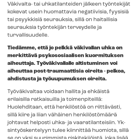
Väkivalta- tai uhkatilanteiden jälkeen työntekijät
kokevat usein huomattavia negatiivisia, fyysisiä
tai psyykkisiä seurauksia, sillä on haitallisia
seurauksia työntekijän terveydelle ja
turvallisuudelle.
Tiedämme, että jo pelkkä väkivallan uhka on
merkittävä psykososiaalisen kuormituksen
aiheuttaja. Työväkivallalle altistuminen voi
aiheuttaa post-​traumaattisia oireita - pelkoa,
ahdistusta ja työuupumuksen oireita.
Työväkivaltaa voidaan hallita ja ehkäistä
erilaisilla ratkaisuilla ja toimenpiteillä:
Huolehditaan, että henkilöstöä on riittävästi,
sillä kiire ja liian vähäinen henkilöstömäärä
johtavat helposti uhka- ja vaaratilanteisiin. Yk­
sin­työs­ken­te­lyyn tulee kiinnittää huomiota, sillä
se on yksi suurimmista riskitekijöistä, joka lisää