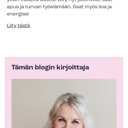
apua ja turvan työelämään. Saat myös iloa ja
energiaa!
Liity tästä
Tämän blogin kirjoittaja
K
i
r
j
o
i
t