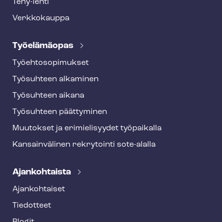
Tehy-lehti
Verkkokauppa
Työelämäopas
Työ­eh­to­so­pi­muk­set
Työsuhteen alkaminen
Työsuhteen aikana
Työsuhteen päättyminen
Muutokset ja erimielisyydet työpaikalla
Kansainvälinen rekrytointi sote-alalla
Ajankohtaista
Ajankohtaiset
Tiedotteet