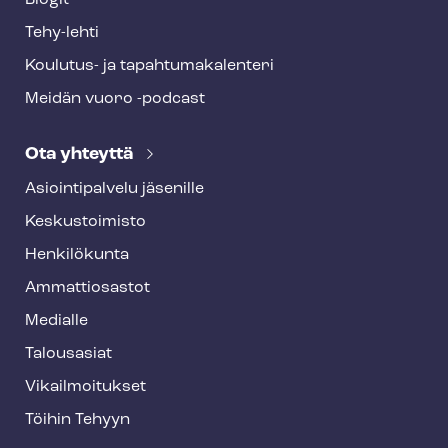
Blogit
Tehy-lehti
Koulutus- ja ta­pah­tu­ma­ka­len­te­ri
Meidän vuoro -podcast
Ota yhteyttä
Asioin­ti­pal­ve­lu jäsenille
Keskustoimisto
Henkilökunta
Ammattiosastot
Medialle
Talousasiat
Vi­kail­moi­tuk­set
Töihin Tehyyn