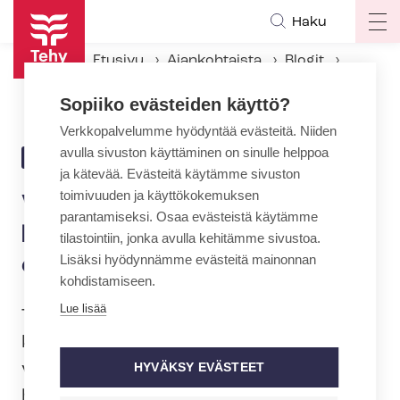
Hyppää
Haku
Op
pääsisältöön
ma
Etusivu
Ajankohtaista
Blogit
na
Väkivallan kokemisesta jää käteen ahdistus ja epävarmuus
Sopiiko evästeiden käyttö?
Verkkopalvelumme hyödyntää evästeitä. Niiden
avulla sivuston käyttäminen on sinulle helppoa
23.11.2023 | 12:04
BLOGI
ja kätevää. Evästeitä käytämme sivuston
toimivuuden ja käyttökokemuksen
Väkivallan kokemisesta jää
parantamiseksi. Osaa evästeistä käytämme
käteen ahdistus ja
tilastointiin, jonka avulla kehitämme sivustoa.
Lisäksi hyödynnämme evästeitä mainonnan
epävarmuus
kohdistamiseen.
Lue lisää
Tehy kampanjoi sosiaali- terveys- ja
kasvatusalalla yleistä väkivaltaa
vastaan. Nyrkkisääntö-​kampanjallamme
HYVÄKSY EVÄSTEET
haluamme nollatoleranssin väkivallalle.