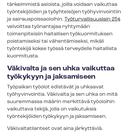
tärkeimmistä asioista, joilla voidaan vaikuttaa
työntekijöiden ja työyhteisöjen työhyvinvointiin
ja sai­raus­pois­sao­loi­hin.
Työ­tur­val­li­suus­lain 25§
velvoittaa työnantajaa ryhtymään
toimenpiteisiin haitallisen työkuormituksen
poistamiseksi tai vähentämiseksi, mikäli
työntekijä kokee työssä terveydelle haitallista
kuormitusta.
Väkivalta ja sen uhka vaikuttaa
työkykyyn ja jaksamiseen
Työpaikan työolot edistävät ja uhkaavat
työhyvinvointia. Väkivalta ja sen uhka on mitä
suuremmassa määrin merkittävä työoloihin
vaikuttava tekijä, jolla on
vaikutuksia
työntekijöiden työkykyyn ja jaksamiseen.
Vä­ki­val­ta­ti­lan­teet ovat aina järkyttäviä.