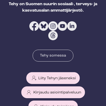
Tehy on Suomen suurin sosiaali-, terveys- ja
kasvatusalan ammattijärjestö.
Tehy somessa
Liity Tehyn jäseneksi
Kirjaudu asiointipalveluun