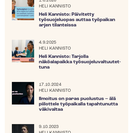
1.6.2026
HELI KANNISTO
Heli Kannisto: Päivitetty
työsuojeluopas auttaa työpaikan
arjen tilanteissa
4.9.2025
HELI KANNISTO
Heli Kannisto: Tarjolla
näköalapaikka työ­suo­je­lu­val­tuu­tet­
tu­na
17.10.2024
HELI KANNISTO
Ilmoitus on paras puolustus – älä
piilottele työpaikalla tapahtunutta
väkivaltaa
9.10.2023
HELI KANNISTO