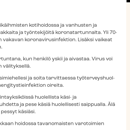
 ikäihmisten kotihoidossa ja vanhusten ja
siakkaita ja työntekijöitä koronatartunnalta. Yli 70-
akavan ko­ro­na­vi­rusin­fek­tion. Lisäksi vaikeat
.
tun­ta­na, kun henkilö yskii ja aivastaa. Virus voi
 välityksellä.
miehellesi ja soita tarvittaessa työ­ter­veys­huol­
gi­tys­tiein­fek­tion oireita.
ayk­si­köis­sä huolellista käsi- ja
hdetta ja pese käsiä huolellisesti saippualla. Älä
i pessyt käsiäsi.
 asukkaan hoidossa tavanomaisten varotoimien