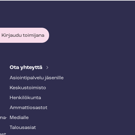
Kirjaudu toimijana
Ota yhteyttä
Asioin­ti­pal­ve­lu jäsenille
Keskustoimisto
Henkilökunta
Ammattiosastot
­ma­
Medialle
Talousasiat
ast