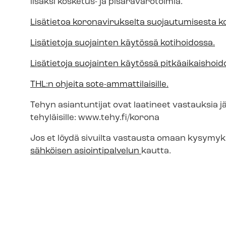
lisäksi kosketus- ja pisaravarotoimia.
Lisätietoa koronavirukselta suojautumisesta k
Lisätietoja suojainten käytössä kotihoidossa.
Lisätietoja suojainten käytössä pit­kä­ai­kais­hoi­d
THL:n ohjeita sote-​ammattilaisille.
Tehyn asiantuntijat ovat laatineet vastauksia j
tehyläisille: www.tehy.fi/korona
Jos et löydä sivuilta vastausta omaan kysymyk
sähköisen asiointipalvelun
kautta.