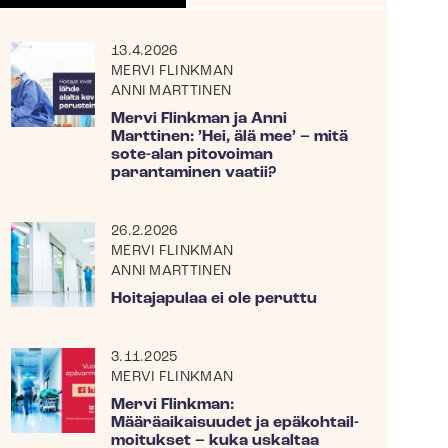
13.4.2026
MERVI FLINKMAN
ANNI MARTTINEN
Mervi Flinkman ja Anni
Marttinen: ’Hei, älä mee’ – mitä
sote-alan pitovoiman
parantaminen vaatii?
26.2.2026
MERVI FLINKMAN
ANNI MARTTINEN
Hoitajapulaa ei ole peruttu
3.11.2025
MERVI FLINKMAN
Mervi Flinkman:
Määräaikaisuudet ja epä­koh­tail­
moi­tuk­set – kuka uskaltaa