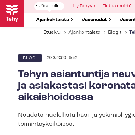
Hyppää
Show
Jäsenelle
Show
Liity Tehyyn
Show
Tietoa meistä
pääsisältöön
submenu
submenu
submenu
for
for
for
Show submenu for
Ajankohtaista
Show submenu for
Jäsenedut
Show 
Jäsen
Etusivu
Ajankohtaista
Blogit
Te
20.3.2020 | 9:52
BLOGI
Tehyn asiantuntija neuv
ja asiakastasi koronatar
ai­kais­hoi­dos­sa
Noudata huolellista käsi- ja yskimishygi
toi­min­tayk­si­köis­sä.