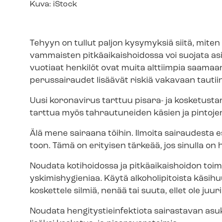
Kuvateksti
Kuva: iStock
Tehyyn on tullut paljon kysymyksiä siitä, miten
vammaisten pit­kä­ai­kais­hoi­dos­sa voi suojata a
vuotiaat henkilöt ovat muita alttiimpia saamaan v
perussairaudet lisäävät riskiä vakavaan tautiin
Uusi koronavirus tarttuu pisara- ja kos­ke­tus­tar­
tarttua myös tahrautuneiden käsien ja pintojen
Älä mene sairaana töihin. Ilmoita sairaudesta esi
toon. Tämä on erityisen tärkeää, jos sinulla on hen­
Noudata kotihoidossa ja pitkäaikaishoidon toi­min­t
yskimishygieniaa. Käytä alkoholipitoista käsihuu
koskettele silmiä, nenää tai suuta, ellet ole juur
Noudata hen­gi­tys­tiein­fek­tio­ta sairastavan