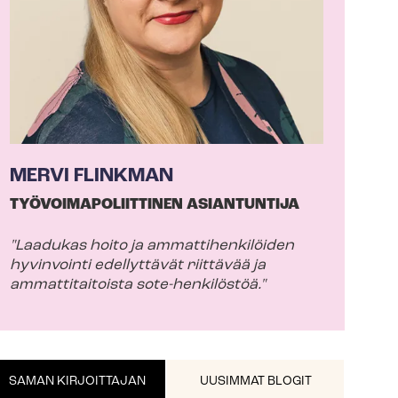
MERVI FLINKMAN
TYÖ­VOI­MA­PO­LIIT­TI­NEN ASIANTUNTIJA
"Laadukas hoito ja am­mat­ti­hen­ki­löi­den
hyvinvointi edellyttävät riittävää ja
ammattitaitoista sote-henkilöstöä."
SAMAN KIRJOITTAJAN
UUSIMMAT BLOGIT