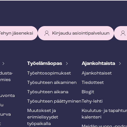
 Tehyn jäseneksi
Kirjaudu asiointipalveluun
Työelämäopas
Ajankohtaista
dus­ta­
Työ­eh­to­so­pi­muk­set
Ajankohtaiset
smies
Työsuhteen alkaminen
Tiedotteet
Työsuhteen aikana
Blogit
u­von­ta
Työsuhteen päättyminen
Tehy-lehti
lu
Muutokset ja
Koulutus- ja ta­pah­tu
tur­va
erimielisyydet
ka­len­te­ri
t
työpaikalla
Meidän vuoro -podc