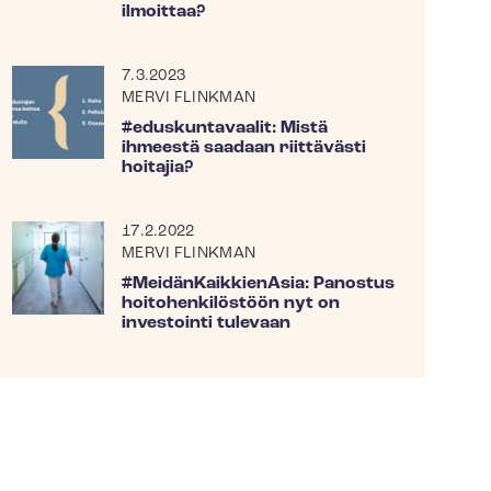
ilmoittaa?
7.3.2023
MERVI FLINKMAN
#eduskuntavaalit: Mistä
ihmeestä saadaan riittävästi
hoitajia?
17.2.2022
MERVI FLINKMAN
#Mei­dän­Kaik­kie­nA­sia: Panostus
hoitohenkilöstöön nyt on
investointi tulevaan