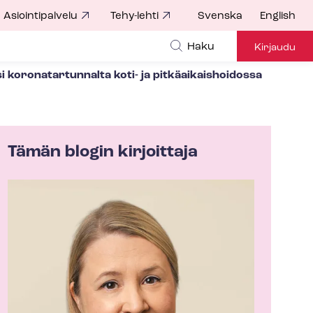
Asiointipalvelu
Tehy-lehti
Svenska
English
Haku
Kirjaudu
koronatartunnalta koti- ja pit­kä­ai­kais­hoi­dos­sa
Tämän blogin kirjoittaja