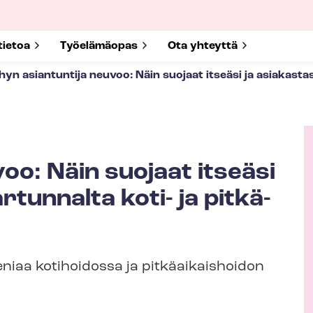
submenu for
tietoa
Show submenu for
Työelämäopas
Show submenu for
Ota yhteyttä
hyn asiantuntija neuvoo: Näin suojaat itseäsi ja asiakastasi 
oo: Näin suojaat itseäsi
K
tunnalta koti- ja pit­kä­
i
r
j
o
eniaa kotihoidossa ja pitkäaikaishoidon
i
t
t