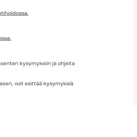
otihoidossa.
os­sa.
äsenten kysymyksiin ja ohjeita
seen, voit esittää kysymyksiä