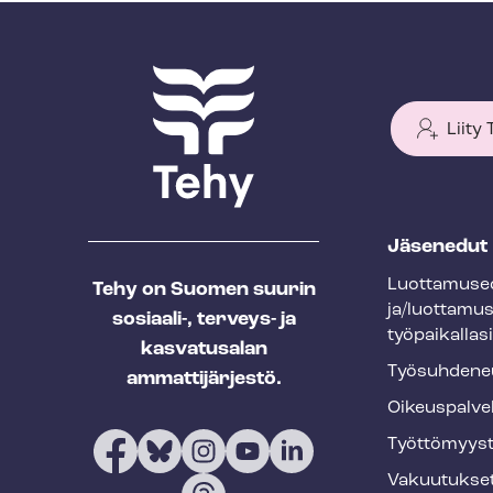
Liity
T
Jäsenedut
e
Luot­ta­muse­
Tehy on Suomen suurin
h
ja/luottamu
sosiaali-, terveys- ja
y
työpaikallasi
kasvatusalan
f
Työ­suh­de­ne
ammattijärjestö.
o
Oikeuspalve
o
Työt­tö­myys­
t
Vakuutukse