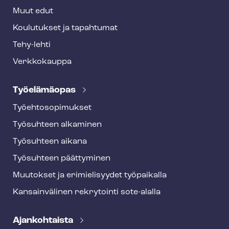
Muut edut
Koulutukset ja tapahtumat
Tehy-lehti
Verkkokauppa
Työelämäopas
Työ­eh­to­so­pi­muk­set
Työsuhteen alkaminen
Työsuhteen aikana
Työsuhteen päättyminen
Muutokset ja erimielisyydet työpaikalla
Kansainvälinen rekrytointi sote-alalla
Ajankohtaista