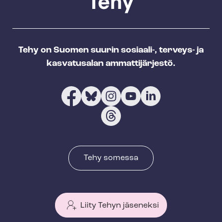
Tehy on Suomen suurin sosiaali-, terveys- ja
kasvatusalan ammattijärjestö.
Tehy somessa
Liity Tehyn jäseneksi