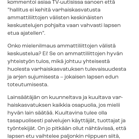
kommentoi asiaa TV-uutisissa sanoen että
”hallitus ei kehitä varhaiskasvatusta
ammattiliittojen välisten keskinäisten
keskustelujen pohjalta vaan vahvasti lapsen
etua ajatellen”.
Onko mielenilmaus ammattiliittojen välistä
keskustelua? Ei! Se on ammattiliittojen hyvän
yhteistyön tulos, mikä johtuu yhteisestä
huolesta var­hais­kas­va­tuk­sen tulevaisuudesta
ja arjen sujumisesta – jokaisen lapsen edun
toteutumisesta.
Lainsäätäjän on kuunneltava ja kuultava var­
hais­kas­va­tuk­sen kaikkia osapuolia, jos mielii
hyvän lain säätää. Kuultavina tulee olla
tasapuolisesti palvelujen käyttäjät, tuottajat ja
työntekijät. On jo pitkään ollut nähtävissä, että
lapsen etu vaihtelee paljonkin riippuen siitä,