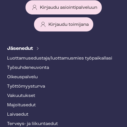
Kirjaudu asiointipalveluun
Kirjaudu toimijana
T
e
Jäsenedut
h
Luot­ta­muse­dus­ta­ja/luottamusmies työpaikallasi
y
Työ­suh­de­neu­von­ta
f
o
Oikeuspalvelu
o
Työt­tö­myys­tur­va
t
Vakuutukset
e
Majoitusedut
r
Laivaedut
Terveys- ja liikuntaedut