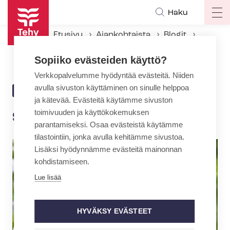
Hyppää
Haku
Op
pääsisältöön
ma
Etusivu
Ajankohtaista
Blogit
na
Sannilta pääsi sammakko!
Sopiiko evästeiden käyttö?
Verkkopalvelumme hyödyntää evästeitä. Niiden
avulla sivuston käyttäminen on sinulle helppoa
25.5.2018 | 14:39
BLOGI
ja kätevää. Evästeitä käytämme sivuston
toimivuuden ja käyttökokemuksen
Sannilta pääsi sammakko!
parantamiseksi. Osaa evästeistä käytämme
tilastointiin, jonka avulla kehitämme sivustoa.
Lisäksi hyödynnämme evästeitä mainonnan
kohdistamiseen.
Lue lisää
HYVÄKSY EVÄSTEET