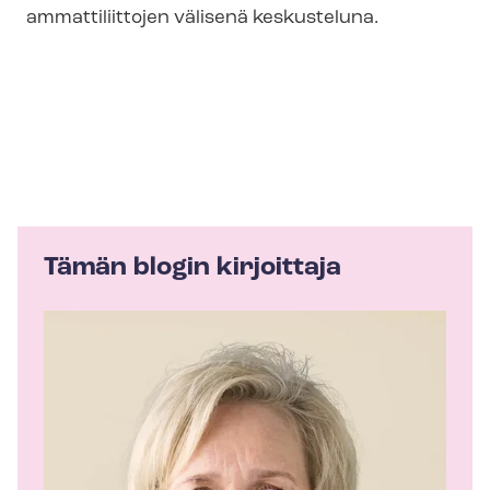
ammattiliittojen välisenä keskusteluna.
Tämän blogin kirjoittaja
K
i
r
j
o
i
t