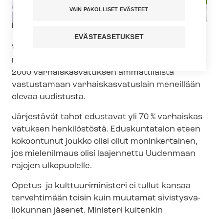
VAIN PAKOLLISET EVÄSTEET
Kuvateksti
kuva: iStock
EVÄSTEASETUKSET
Viiden ammattiliitoon järjestämään
mielenilmaukseen kerääntyi 25. huhtikuuta noin
2000 var­hais­kas­va­tuk­sen ammattilaista
vastustamaan var­hais­kas­va­tus­lain meneillään
olevaa uudistusta.
Järjestävät tahot edustavat yli 70 % var­hais­kas­
va­tuk­sen henkilöstöstä. Eduskuntatalon eteen
kokoontunut joukko olisi ollut moninkertainen,
jos mielenilmaus olisi laajennettu Uudenmaan
rajojen ulkopuolelle.
Opetus- ja kult­tuu­ri­mi­nis­te­ri ei tullut kansaa
tervehtimään toisin kuin muutamat si­vis­tys­va­
lio­kun­nan jäsenet. Ministeri kuitenkin