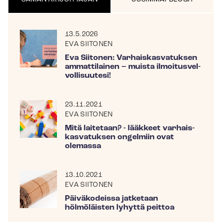
13.5.2026
EVA SIITONEN
Eva Siitonen: Var­hais­kas­va­tuk­sen
ammattilainen – muista il­moi­tus­vel­
vol­li­suu­te­si!
23.11.2021
EVA SIITONEN
Mitä laitetaan? - lääkkeet var­hais­
kas­va­tuk­sen ongelmiin ovat
olemassa
13.10.2021
EVA SIITONEN
Päiväkodeissa jatketaan
hölmöläisten lyhyttä peittoa