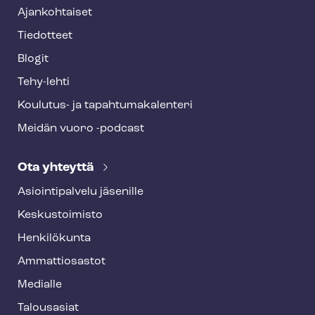
Ajankohtaiset
Tiedotteet
Blogit
Tehy-lehti
Koulutus- ja ta­pah­tu­ma­ka­len­te­ri
Meidän vuoro -podcast
Ota yhteyttä
Asioin­ti­pal­ve­lu jäsenille
Keskustoimisto
Henkilökunta
Ammattiosastot
Medialle
Talousasiat