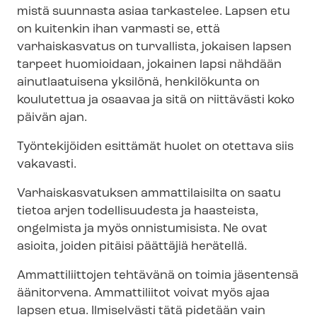
mistä suunnasta asiaa tarkastelee. Lapsen etu
on kuitenkin ihan varmasti se, että
varhaiskasvatus on turvallista, jokaisen lapsen
tarpeet huomioidaan, jokainen lapsi nähdään
ainutlaatuisena yksilönä, henkilökunta on
koulutettua ja osaavaa ja sitä on riittävästi koko
päivän ajan.
Työntekijöiden esittämät huolet on otettava siis
vakavasti.
Var­hais­kas­va­tuk­sen ammattilaisilta on saatu
tietoa arjen todellisuudesta ja haasteista,
ongelmista ja myös onnistumisista. Ne ovat
asioita, joiden pitäisi päättäjiä herätellä.
Ammattiliittojen tehtävänä on toimia jäsentensä
äänitorvena. Ammattiliitot voivat myös ajaa
lapsen etua. Ilmiselvästi tätä pidetään vain