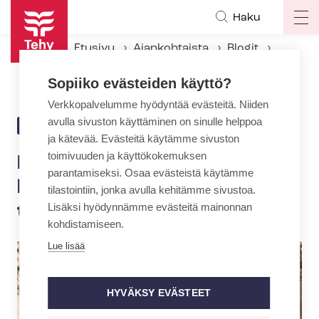
Hyppää
Haku
Op
pääsisältöön
ma
Etusivu
Ajankohtaista
Blogit
na
Mihin vanhuspalveluiden hen­ki­lös­tö­mi­toi­tuk­sen tarkistaminen johtaa?
Sopiiko evästeiden käyttö?
Verkkopalvelumme hyödyntää evästeitä. Niiden
avulla sivuston käyttäminen on sinulle helppoa
24.8.2016 | 8:36
BLOGI
ja kätevää. Evästeitä käytämme sivuston
toimivuuden ja käyttökokemuksen
Mihin vanhuspalveluiden hen­
parantamiseksi. Osaa evästeistä käytämme
ki­lös­tö­mi­toi­tuk­sen
tilastointiin, jonka avulla kehitämme sivustoa.
Lisäksi hyödynnämme evästeitä mainonnan
tarkistaminen johtaa?
kohdistamiseen.
Lue lisää
HYVÄKSY EVÄSTEET