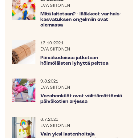
EVA SIITONEN
Mitä laitetaan? - lääkkeet var­hais­
kas­va­tuk­sen ongelmiin ovat
olemassa
13.10.2021
EVA SIITONEN
Päiväkodeissa jatketaan
hölmöläisten lyhyttä peittoa
9.8.2021
EVA SIITONEN
Varahenkilöt ovat välttämättömiä
päiväkotien arjessa
8.7.2021
EVA SIITONEN
Vain yksi lastenhoitaja