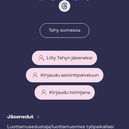
Tehy somessa
Liity Tehyn jäseneksi
Kirjaudu asiointipalveluun
Kirjaudu toimijana
T
e
Jäsenedut
h
Luot­ta­muse­dus­ta­ja/luottamusmies työpaikallasi