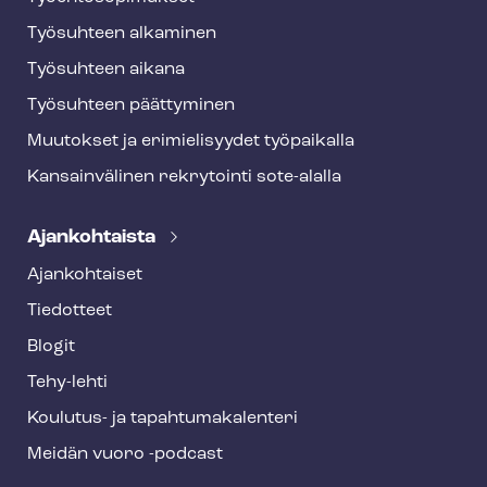
Työsuhteen alkaminen
Työsuhteen aikana
Työsuhteen päättyminen
Muutokset ja erimielisyydet työpaikalla
Kansainvälinen rekrytointi sote-alalla
Ajankohtaista
Ajankohtaiset
Tiedotteet
Blogit
Tehy-lehti
Koulutus- ja ta­pah­tu­ma­ka­len­te­ri
Meidän vuoro -podcast