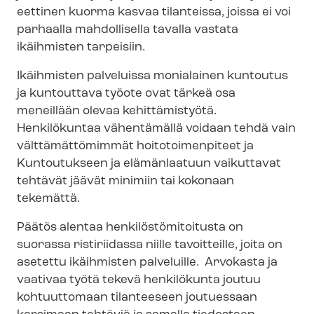
eettinen kuorma kasvaa tilanteissa, joissa ei voi
parhaalla mahdollisella tavalla vastata
ikäihmisten tarpeisiin.
Ikäihmisten palveluissa monialainen kuntoutus
ja kuntouttava työote ovat tärkeä osa
meneillään olevaa kehittämistyötä.
Henkilökuntaa vähentämällä voidaan tehdä vain
välttämättömimmät hoitotoimenpiteet ja
Kuntoutukseen ja elämänlaatuun vaikuttavat
tehtävät jäävät minimiin tai kokonaan
tekemättä.
Päätös alentaa hen­ki­lös­tö­mi­toi­tus­ta on
suorassa ristiriidassa niille tavoitteille, joita on
asetettu ikäihmisten palveluille. Arvokasta ja
vaativaa työtä tekevä henkilökunta joutuu
kohtuuttomaan tilanteeseen joutuessaan