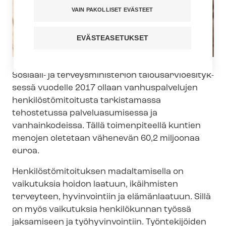
VAIN PAKOLLISET EVÄSTEET
EVÄSTEASETUKSET
Sosiaali- ja ter­veys­mi­nis­te­riön ta­lous­ar­vio­esi­tyk­
ses­sä vuodelle 2017 ollaan vanhuspalvelujen
hen­ki­lös­tö­mi­toi­tus­ta tarkistamassa
tehostetussa palveluasumisessa ja
vanhainkodeissa. Tällä toimenpiteellä kuntien
menojen oletetaan vähenevän 60,2 miljoonaa
euroa.
Hen­ki­lös­tö­mi­toi­tuk­sen madaltamisella on
vaikutuksia hoidon laatuun, ikäihmisten
terveyteen, hyvinvointiin ja elämänlaatuun. Sillä
on myös vaikutuksia henkilökunnan työssä
jaksamiseen ja työhyvinvointiin. Työntekijöiden