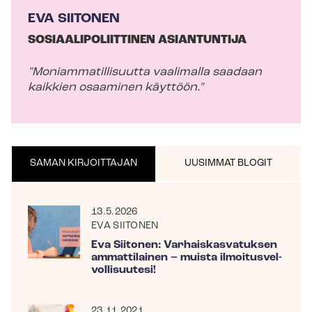
EVA SIITONEN
SO­SI­AA­LI­PO­LIIT­TI­NEN ASIANTUNTIJA
"Mo­niam­ma­til­li­suut­ta vaalimalla saadaan
kaikkien osaaminen käyttöön."
SAMAN KIRJOITTAJAN
UUSIMMAT BLOGIT
13.5.2026
EVA SIITONEN
Eva Siitonen: Var­hais­kas­va­tuk­sen
ammattilainen – muista il­moi­tus­vel­
vol­li­suu­te­si!
23.11.2021