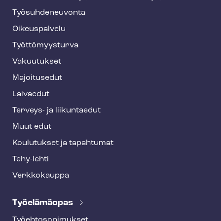
y
Työ­suh­de­neu­von­ta
f
o
Oikeuspalvelu
o
Työt­tö­myys­tur­va
t
Vakuutukset
e
Majoitusedut
r
Laivaedut
Terveys- ja liikuntaedut
Muut edut
Koulutukset ja tapahtumat
Tehy-lehti
Verkkokauppa
Työelämäopas
Työ­eh­to­so­pi­muk­set