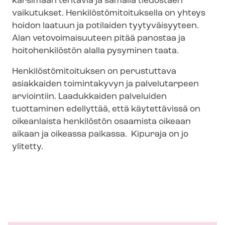
karsimaan tehtäviä ja samalla tiedostaen
vaikutukset. Hen­ki­lös­tö­mi­toi­tuk­sel­la on yhteys
hoidon laatuun ja potilaiden tyytyväisyyteen.
Alan vetovoimaisuuteen pitää panostaa ja
hoitohenkilöstön alalla pysyminen taata.
Hen­ki­lös­tö­mi­toi­tuk­sen on perustuttava
asiakkaiden toimintakyvyn ja palvelutarpeen
arviointiin. Laadukkaiden palveluiden
tuottaminen edellyttää, että käytettävissä on
oikeanlaista henkilöstön osaamista oikeaan
aikaan ja oikeassa paikassa. Kipuraja on jo
ylitetty.