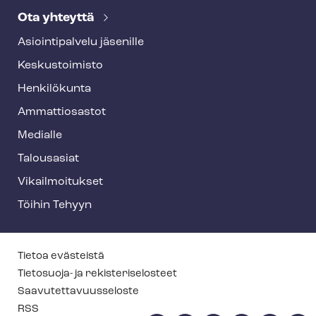
Ota yhteyttä
Asioin­ti­pal­ve­lu jäsenille
Keskustoimisto
Henkilökunta
Ammattiosastot
Medialle
Talousasiat
Vi­kail­moi­tuk­set
Töihin Tehyyn
T
Tietoa evästeistä
e
Tietosuoja- ja re­kis­te­ri­se­los­teet
Saa­vu­tet­ta­vuus­se­los­te
h
RSS