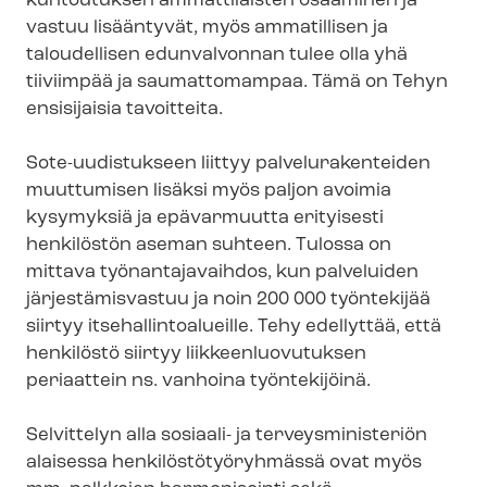
kuntoutuksen ammattilaisten osaaminen ja
vastuu lisääntyvät, myös ammatillisen ja
taloudellisen edunvalvonnan tulee olla yhä
tiiviimpää ja saumattomampaa. Tämä on Tehyn
ensisijaisia tavoitteita.
Sote-uudistukseen liittyy pal­ve­lu­ra­ken­tei­den
muuttumisen lisäksi myös paljon avoimia
kysymyksiä ja epävarmuutta erityisesti
henkilöstön aseman suhteen. Tulossa on
mittava työnantajavaihdos, kun palveluiden
järjestämisvastuu ja noin 200 000 työntekijää
siirtyy it­se­hal­lin­toa­lueil­le. Tehy edellyttää, että
henkilöstö siirtyy liik­keen­luo­vu­tuk­sen
periaattein ns. vanhoina työntekijöinä.
Selvittelyn alla sosiaali- ja ter­veys­mi­nis­te­riön
alaisessa hen­ki­lös­tö­työ­ryh­mäs­sä ovat myös