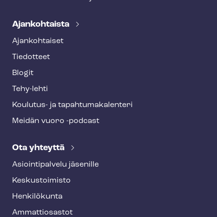
Ajankohtaista
Ajankohtaiset
Tiedotteet
Blogit
Tehy-lehti
Koulutus- ja ta­pah­tu­ma­ka­len­te­ri
Meidän vuoro -podcast
Ota yhteyttä
Asioin­ti­pal­ve­lu jäsenille
Keskustoimisto
Henkilökunta
Ammattiosastot