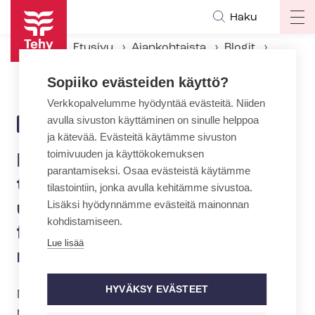
Hyppää
Haku
Op
pääsisältöön
ma
Etusivu
Ajankohtaista
Blogit
na
Levottomassa työ­mark­ki­na­ti­lan­tees­sa ja SOTE-​uudistuksessa tarvitaan fysioterapeuttien yhtenäisiä rivejä
Sopiiko evästeiden käyttö?
Verkkopalvelumme hyödyntää evästeitä. Niiden
avulla sivuston käyttäminen on sinulle helppoa
25.11.2015 | 12:22
BLOGI
ja kätevää. Evästeitä käytämme sivuston
toimivuuden ja käyttökokemuksen
Levottomassa työ­mark­ki­na­
parantamiseksi. Osaa evästeistä käytämme
ti­lan­tees­sa ja SOTE-​
tilastointiin, jonka avulla kehitämme sivustoa.
Lisäksi hyödynnämme evästeitä mainonnan
uudistuksessa tarvitaan
kohdistamiseen.
fysioterapeuttien yhtenäisiä
Lue lisää
rivejä
HYVÄKSY EVÄSTEET
Nyt on erittäin ajankohtaista turvata
naisvaltaisen sote-alan työntekijöiden asema