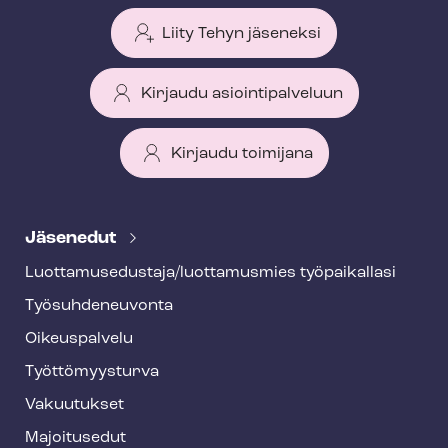
Liity Tehyn jäseneksi
Kirjaudu asiointipalveluun
Kirjaudu toimijana
T
e
Jäsenedut
h
Luot­ta­muse­dus­ta­ja/luottamusmies työpaikallasi
y
Työ­suh­de­neu­von­ta
f
o
Oikeuspalvelu
o
Työt­tö­myys­tur­va
t
Vakuutukset
e
Majoitusedut