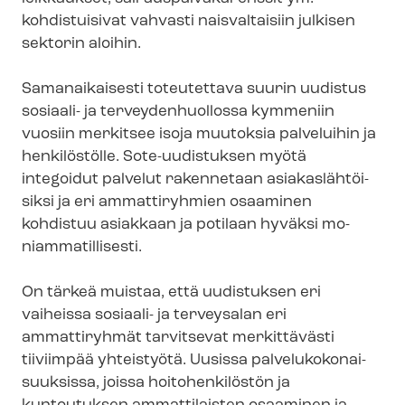
kohdistuisivat vahvasti naisvaltaisiin julkisen
sektorin aloihin.
Samanaikaisesti toteutettava suurin uudistus
sosiaali- ja ter­vey­den­huol­los­sa kymmeniin
vuosiin merkitsee isoja muutoksia palveluihin ja
henkilöstölle. Sote-uudistuksen myötä
integoidut palvelut rakennetaan asia­kas­läh­töi­
sik­si ja eri ammattiryhmien osaaminen
kohdistuu asiakkaan ja potilaan hyväksi mo­
niam­ma­til­li­ses­ti.
On tärkeä muistaa, että uudistuksen eri
vaiheissa sosiaali- ja terveysalan eri
ammattiryhmät tarvitsevat merkittävästi
tiiviimpää yhteistyötä. Uusissa pal­ve­lu­ko­ko­nai­
suuk­sis­sa, joissa hoitohenkilöstön ja