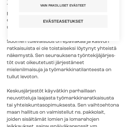
Tehyä vahvistamalla, ja estää fysioterapeuttien
VAIN PAKOLLISET EVÄSTEET
pirstaloituminen eri liittoihin. Ajankohtaista se
on siksi, että työ­mark­ki­na­ti­lan­ne ja sote-
EVÄSTEASETUKSET
uudistus muuttavat toi­min­taym­pä­ris­töä.
Suomen tulevaisuus on epävakaa ja kasvun
ratkaisuista ei ole toistaiseksi löytynyt yhteistä
näkemystä. Sen seurauksena työn­te­ki­jä­jär­jes­
töt ovat oikeutetusti järjestäneet
mielenilmaisuja ja työ­mark­ki­na­ti­lan­tees­ta on
tullut levoton.
Keskusjärjestöt käyvätkin parhaillaan
neuvotteluja laajasta työ­mark­ki­na­rat­kai­sus­ta
tai yh­teis­kun­ta­so­pi­muk­ses­ta. Sen vaihtoehtona
maan hallitus on valmistellut ns. pakkolait,
joiden sisältämät lomien ja lomarahojen
leikkaukset, sai­raus­päi­vä­ka­rens­sit ym.