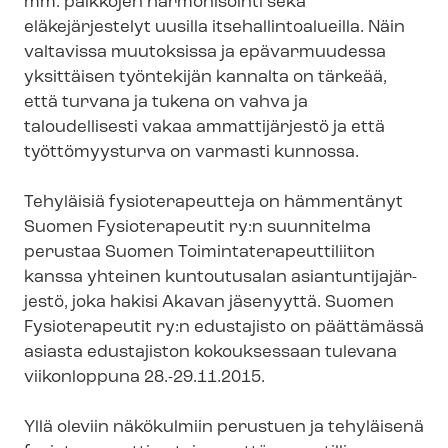
mm. palkkojen harmonisointi sekä
eläkejärjestelyt uusilla it­se­hal­lin­toa­lueil­la. Näin
valtavissa muutoksissa ja epävarmuudessa
yksittäisen työntekijän kannalta on tärkeää,
että turvana ja tukena on vahva ja
taloudellisesti vakaa ammattijärjestö ja että
työttömyysturva on varmasti kunnossa.
Tehyläisiä fysioterapeutteja on hämmentänyt
Suomen Fysioterapeutit ry:n suunnitelma
perustaa Suomen Toi­min­ta­te­ra­peut­ti­lii­ton
kanssa yhteinen kuntoutusalan asian­tun­ti­ja­jär­
jes­tö, joka hakisi Akavan jäsenyyttä. Suomen
Fysioterapeutit ry:n edustajisto on päättämässä
asiasta edustajiston kokouksessaan tulevana
viikonloppuna 28.-29.11.2015.
Yllä oleviin näkökulmiin perustuen ja tehyläisenä