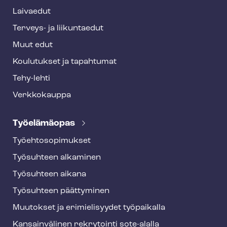
r
Laivaedut
Terveys- ja liikuntaedut
Muut edut
Koulutukset ja tapahtumat
Tehy-lehti
Verkkokauppa
Työelämäopas
Työ­eh­to­so­pi­muk­set
Työsuhteen alkaminen
Työsuhteen aikana
Työsuhteen päättyminen
Muutokset ja erimielisyydet työpaikalla
Kansainvälinen rekrytointi sote-alalla