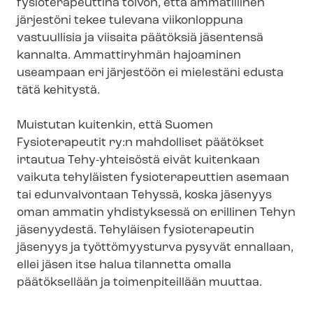
fysioterapeuttina toivon, että ammatillinen
järjestöni tekee tulevana viikonloppuna
vastuullisia ja viisaita päätöksiä jäsentensä
kannalta. Ammattiryhmän hajoaminen
useampaan eri järjestöön ei mielestäni edusta
tätä kehitystä.
Muistutan kuitenkin, että Suomen
Fysioterapeutit ry:n mahdolliset päätökset
irtautua Tehy-yhteisöstä eivät kuitenkaan
vaikuta tehyläisten fysioterapeuttien asemaan
tai edunvalvontaan Tehyssä, koska jäsenyys
oman ammatin yhdistyksessä on erillinen Tehyn
jäsenyydestä. Tehyläisen fysioterapeutin
jäsenyys ja työttömyysturva pysyvät ennallaan,
ellei jäsen itse halua tilannetta omalla
päätöksellään ja toimenpiteillään muuttaa.