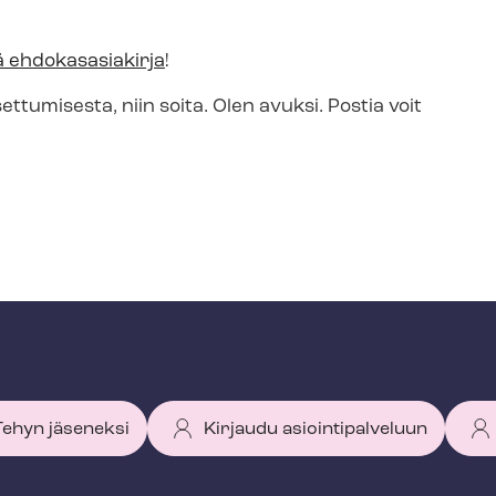
ä ehdokasasiakirja
!
ttumisesta, niin soita. Olen avuksi. Postia voit
 Tehyn jäseneksi
Kirjaudu asiointipalveluun