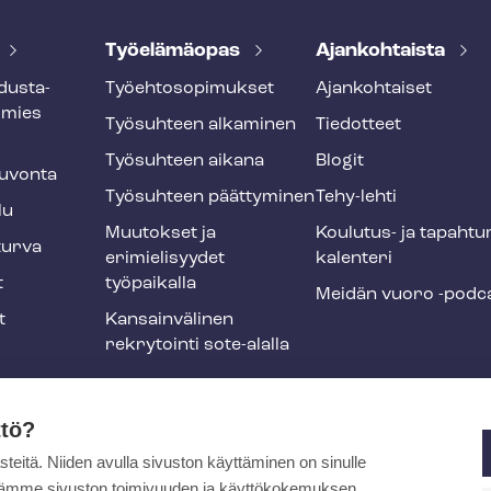
Työelämäopas
Ajankohtaista
dus­ta­
Työ­eh­to­so­pi­muk­set
Ajankohtaiset
smies
Työsuhteen alkaminen
Tiedotteet
Työsuhteen aikana
Blogit
u­von­ta
Työsuhteen päättyminen
Tehy-lehti
lu
Muutokset ja
Koulutus- ja ta­pah­tu
tur­va
erimielisyydet
ka­len­te­ri
t
työpaikalla
Meidän vuoro -podc
t
Kansainvälinen
rekrytointi sote-alalla
liikuntaedut
ttö?
itä. Niiden avulla sivuston käyttäminen on sinulle
ja
ytämme sivuston toimivuuden ja käyttökokemuksen