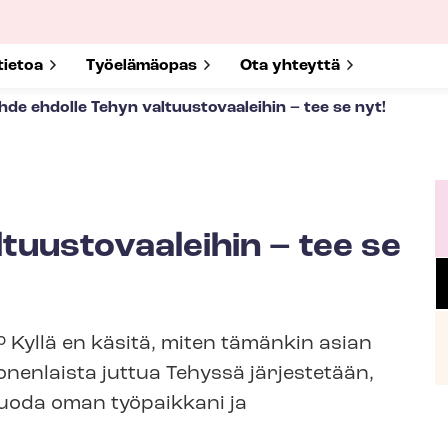
submenu for
tietoa
Show submenu for
Työelämäopas
Show submenu for
Ota yhteyttä
hde ehdolle Tehyn val­tuus­to­vaa­lei­hin – tee se nyt!
uus­to­vaa­lei­hin – tee se
? Kyllä en käsitä, miten tämänkin asian
onenlaista juttua Tehyssä järjestetään,
 tuoda oman työpaikkani ja