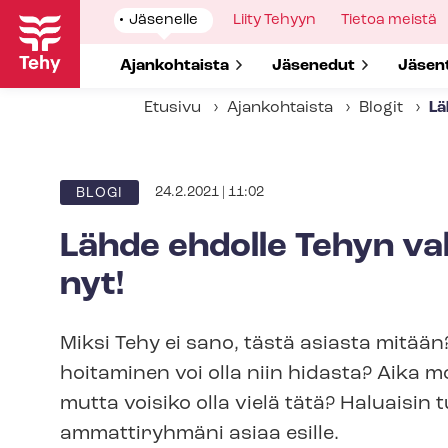
Hyppää
Show
Jäsenelle
Show
Liity Tehyyn
Show
Tietoa meistä
pääsisältöön
submenu
submenu
submenu
for
for
for
Show submenu for
Ajankohtaista
Show submenu for
Jäsenedut
Show 
Jäsen
Etusivu
Ajankohtaista
Blogit
Lä
24.2.2021 | 11:02
BLOGI
Lähde ehdolle Tehyn val­t
nyt!
Miksi Tehy ei sano, tästä asiasta mitään
hoitaminen voi olla niin hidasta? Aika m
mutta voisiko olla vielä tätä? Haluaisin
ammattiryhmäni asiaa esille.