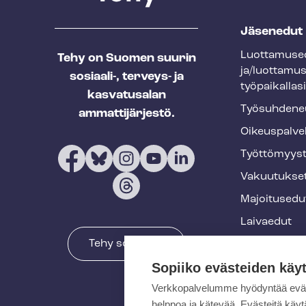
T
Jäsenedut
e
Luot­ta­muse­
Tehy on Suomen suurin
h
ja/luottamu
sosiaali-, terveys- ja
y
työpaikallasi
kasvatusalan
f
Työ­suh­de­ne
ammattijärjestö.
o
Oikeuspalve
o
Työt­tö­myys­
t
Vakuutukse
e
Majoitusedu
r
Laivaedut
Tehy somessa
Terveys- ja 
Sopiiko evästeiden käy
Muut edut
Verkkopalvelumme hyödyntää eväste
Koulutukset 
helppoa ja kätevää. Evästeitä kä
tapahtumat