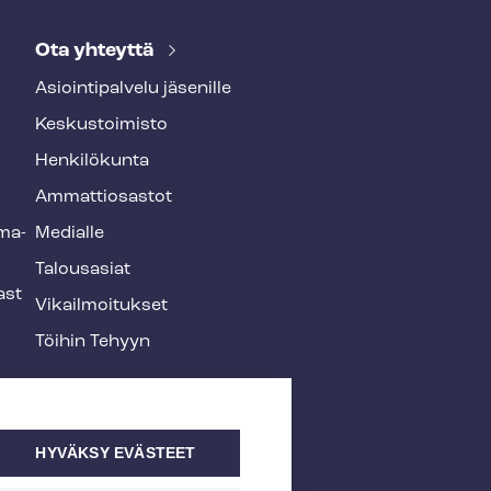
Ota yhteyttä
Asioin­ti­pal­ve­lu jäsenille
Keskustoimisto
Henkilökunta
Ammattiosastot
­ma­
Medialle
Talousasiat
ast
Vi­kail­moi­tuk­set
Töihin Tehyyn
HYVÄKSY EVÄSTEET