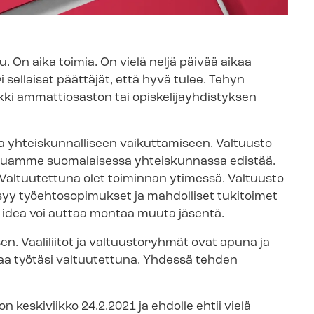
su. On aika toimia. On vielä neljä päivää aikaa
i sellaiset päättäjät, että hyvä tulee. Tehyn
i ammattiosaston tai opis­ke­li­jayh­dis­tyk­sen
h­teis­kun­nal­li­seen vaikuttamiseen. Valtuusto
 haluamme suomalaisessa yhteiskunnassa edistää.
a. Valtuutettuna olet toiminnan ytimessä. Valtuusto
ksyy työehtosopimukset ja mahdolliset tukitoimet
 idea voi auttaa montaa muuta jäsentä.
. Vaaliliitot ja valtuustoryhmät ovat apuna ja
ustaa työtäsi valtuutettuna. Yhdessä tehden
on keskiviikko 24.2.2021 ja ehdolle ehtii vielä