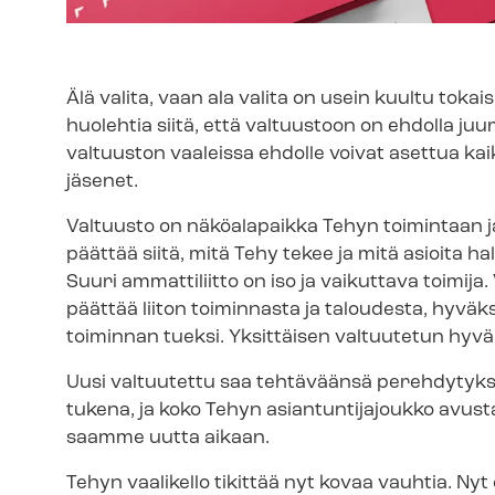
Älä valita, vaan ala valita on usein kuultu tokai
huolehtia siitä, että valtuustoon on ehdolla juur
valtuuston vaaleissa ehdolle voivat asettua kaikk
jäsenet.
Valtuusto on näköalapaikka Tehyn toimintaan ja y
päättää siitä, mitä Tehy tekee ja mitä asioita
Suuri ammattiliitto on iso ja vaikuttava toimij
päättää liiton toiminnasta ja taloudesta, hyvä
toiminnan tueksi. Yksittäisen valtuutetun hyvä
Uusi valtuutettu saa tehtäväänsä perehdytyksen
tukena, ja koko Tehyn asian­tun­ti­ja­jouk­ko av
saamme uutta aikaan.
Tehyn vaalikello tikittää nyt kovaa vauhtia. Nyt 