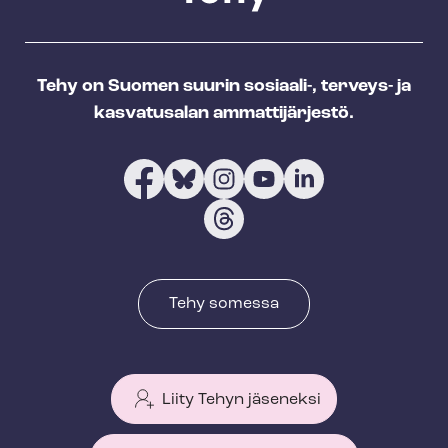
Tehy on Suomen suurin sosiaali-, terveys- ja
kasvatusalan ammattijärjestö.
Tehy somessa
Liity Tehyn jäseneksi