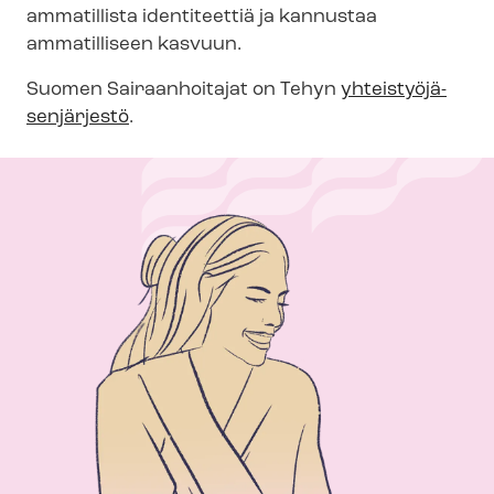
ammatillista identiteettiä ja kannustaa
ammatilliseen kasvuun.
Suomen Sairaanhoitajat on Tehyn
yh­teis­työ­jä­
sen­jär­jes­tö
.