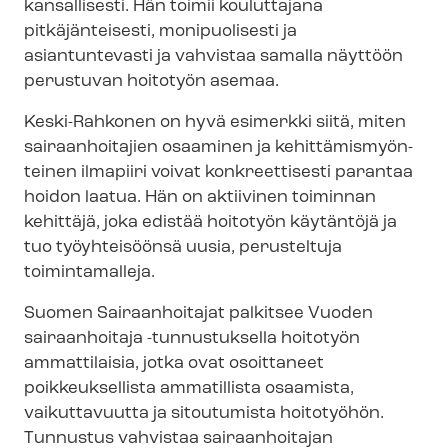
kansallisesti. Hän toimii kouluttajana
pitkäjänteisesti, monipuolisesti ja
asiantuntevasti ja vahvistaa samalla näyttöön
perustuvan hoitotyön asemaa.
Keski-Rahkonen on hyvä esimerkki siitä, miten
sairaanhoitajien osaaminen ja ke­hit­tä­mis­myön­
tei­nen ilmapiiri voivat konkreettisesti parantaa
hoidon laatua. Hän on aktiivinen toiminnan
kehittäjä, joka edistää hoitotyön käytäntöjä ja
tuo työyhteisöönsä uusia, perusteltuja
toimintamalleja.
Suomen Sairaanhoitajat palkitsee Vuoden
sairaanhoitaja -tunnustuksella hoitotyön
ammattilaisia, jotka ovat osoittaneet
poikkeuksellista ammatillista osaamista,
vaikuttavuutta ja sitoutumista hoitotyöhön.
Tunnustus vahvistaa sairaanhoitajan