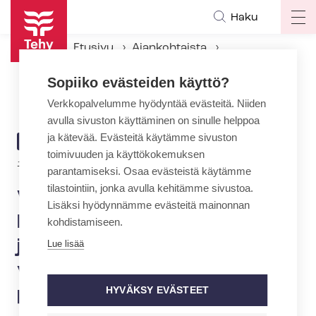
Hyppää
Haku
Op
pääsisältöön
ma
Etusivu
Ajankohtaista
na
Ajankohtaiset Tehyssä
Sopiiko evästeiden käyttö?
Vuoden sairaanhoitaja Markku Keski-Rahkonen jakaa osaamistaan ja vahvistaa näyttöön perustuvaa hoitotyötä
Verkkopalvelumme hyödyntää evästeitä. Niiden
avulla sivuston käyttäminen on sinulle helppoa
ja kätevää. Evästeitä käytämme sivuston
ARTIKKELIN
AJANKOHTAISTA
toimivuuden ja käyttökokemuksen
KATEGORIA
Kirjoittaja
12.5.2026 | 12:56
| Teksti:
Mirka Mäntylä
parantamiseksi. Osaa evästeistä käytämme
tilastointiin, jonka avulla kehitämme sivustoa.
Vuoden sairaanhoitaja
Lisäksi hyödynnämme evästeitä mainonnan
Markku Keski-Rahkonen
kohdistamiseen.
jakaa osaamistaan ja
Lue lisää
vahvistaa näyttöön
perustuvaa hoitotyötä
HYVÄKSY EVÄSTEET