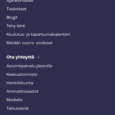
Ajankohtaiset
Tiedotteet
Blogit
Tehy-lehti
Koulutus- ja ta­pah­tu­ma­ka­len­te­ri
Meidän vuoro -podcast
Ota yhteyttä
Asioin­ti­pal­ve­lu jäsenille
Keskustoimisto
Henkilökunta
Ammattiosastot
Medialle
Talousasiat