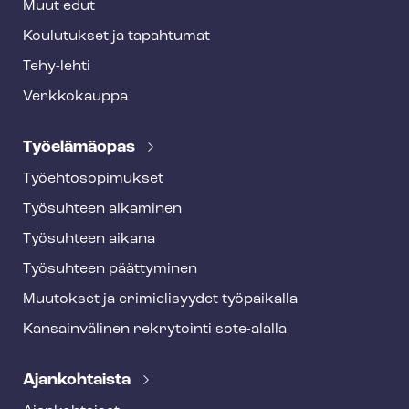
Muut edut
Koulutukset ja tapahtumat
Tehy-lehti
Verkkokauppa
Työelämäopas
Työ­eh­to­so­pi­muk­set
Työsuhteen alkaminen
Työsuhteen aikana
Työsuhteen päättyminen
Muutokset ja erimielisyydet työpaikalla
Kansainvälinen rekrytointi sote-alalla
Ajankohtaista