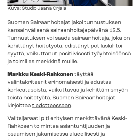
Kuvateksti
Kuva: Studio Jaana Orjala
Suomen Sairaanhoitajat jakoi tunnustuksen
kansainvälisenä sai­raan­hoi­ta­ja­päi­vä­nä 12.5.
Tunnustuksen voi saada sairaanhoitaja, joka on
kehittänyt hoitotyötä, edistänyt po­ti­las­läh­töi­
syyt­tä, vaikuttanut positiivisesti työyhteisöönsä
ja toimii esimerkkinä muille.
Markku Keski-Rahkonen
täyttää
valintakriteerit erinomaisesti ja edustaa
korkeatasoista, vaikuttavaa ja ke­hit­tä­mis­myön­
teis­tä hoitotyötä, Suomen Sairaanhoitajat
kirjoittaa
tiedotteessaan
.
Valitsijaraati piti erityisen merkittävänä Keski-
Rahkosen toimintaa asiantuntijuuden ja
osaamisen jakamisessa alueellisesti ja