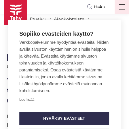
Hyppää
Haku
Op
pääsisältöön
ma
Etusivu
Ajankohtaista
na
Ajankohtaiset Tehyssä
Sopiiko evästeiden käyttö?
Vuoden kätilö taistelee tyttöjen sukuelinten silpomista vastaan
Verkkopalvelumme hyödyntää evästeitä. Niiden
avulla sivuston käyttäminen on sinulle helppoa
ja kätevää. Evästeitä käytämme sivuston
ARTIKKELIN
AJANKOHTAISTA
toimivuuden ja käyttökokemuksen
KATEGORIA
5.5.2020 | 10:00
parantamiseksi. Osaa evästeistä käytämme
tilastointiin, jonka avulla kehitämme sivustoa.
Vuoden kätilö taistelee
Lisäksi hyödynnämme evästeitä mainonnan
tyttöjen sukuelinten
kohdistamiseen.
silpomista vastaan
Lue lisää
Kätilöliitto on valinnut vuoden kätilöksi
HYVÄKSY EVÄSTEET
Mimmi Koukkulan. Hän tekee työtä