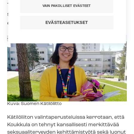
Terveyden ja hyvinvoinnin laitoksella
VAIN PAKOLLISET EVÄSTEET
seksuaali- ja li­sään­ty­mis­ter­vey­den
edistämisen parissa.
EVÄSTEASETUKSET
Kuvateksti
Kuva: Suomen Kätilöliitto
Kätilöliiton va­lin­ta­pe­rus­te­luis­sa kerrotaan, että
Koukkula on tehnyt kansallisesti merkittävää
sek­su­aa­li­ter­vey­den kehittämistyötä sekä luonut