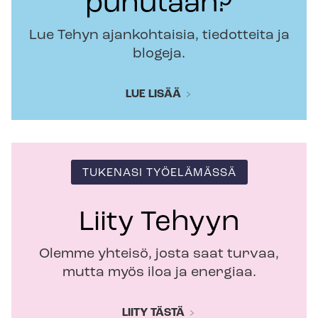
puhutaan?
Lue Tehyn ajankohtaisia, tiedotteita ja
blogeja.
LUE LISÄÄ
TUKENASI TYÖELÄMÄSSÄ
Liity Tehyyn
Olemme yhteisö, josta saat turvaa,
mutta myös iloa ja energiaa.
LIITY TÄSTÄ