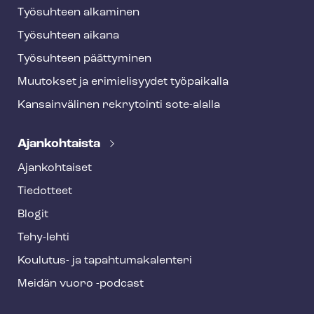
Työsuhteen alkaminen
Työsuhteen aikana
Työsuhteen päättyminen
Muutokset ja erimielisyydet työpaikalla
Kansainvälinen rekrytointi sote-alalla
Ajankohtaista
Ajankohtaiset
Tiedotteet
Blogit
Tehy-lehti
Koulutus- ja ta­pah­tu­ma­ka­len­te­ri
Meidän vuoro -podcast