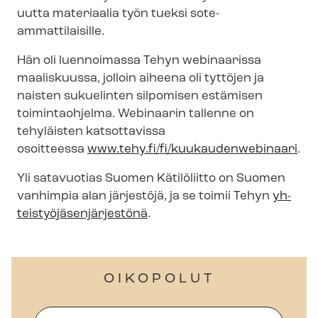
uutta materiaalia työn tueksi sote-​
ammattilaisille.
Hän oli luennoimassa Tehyn webinaarissa
maaliskuussa, jolloin aiheena oli tyttöjen ja
naisten sukuelinten silpomisen estämisen
toimintaohjelma. Webinaarin tallenne on
tehyläisten katsottavissa
osoitteessa
www.tehy.fi/fi/kuukaudenwebinaari
.
Yli satavuotias Suomen Kätilöliitto on Suomen
vanhimpia alan järjestöjä, ja se toimii Tehyn
yh­
teis­työ­jä­sen­jär­jes­tö­nä
.
OIKOPOLUT