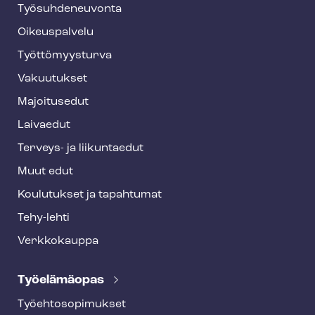
Työ­suh­de­neu­von­ta
f
o
Oikeuspalvelu
o
Työt­tö­myys­tur­va
t
Vakuutukset
e
Majoitusedut
r
Laivaedut
Terveys- ja liikuntaedut
Muut edut
Koulutukset ja tapahtumat
Tehy-lehti
Verkkokauppa
Työelämäopas
Työ­eh­to­so­pi­muk­set