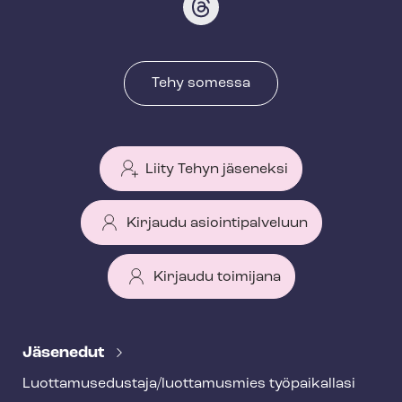
Tehy somessa
Liity Tehyn jäseneksi
Kirjaudu asiointipalveluun
Kirjaudu toimijana
T
e
Jäsenedut
h
Luot­ta­muse­dus­ta­ja/luottamusmies työpaikallasi
y