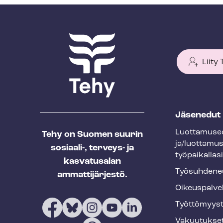
Liity
T
Jäsenedut
e
Luot­ta­muse­
Tehy on Suomen suurin
h
ja/luottamu
sosiaali-, terveys- ja
y
työpaikallasi
kasvatusalan
f
Työ­suh­de­ne
ammattijärjestö.
o
Oikeuspalve
o
Työt­tö­myys­
t
Vakuutukse