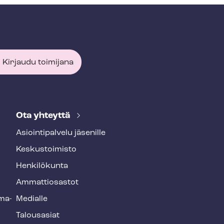
Kirjaudu toimijana
Ota yhteyttä
Asioin­ti­pal­ve­lu jäsenille
Keskustoimisto
Henkilökunta
Ammattiosastot
­ma­
Medialle
Talousasiat