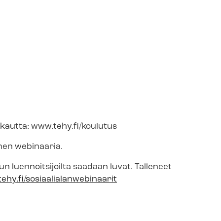
n kautta: www.tehy.fi/koulutus
ennen webinaaria.
kun luennoitsijoilta saadaan luvat. Talleneet
ehy.fi/sosiaalialanwebinaarit