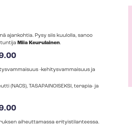
 ajankohtia. Pysy siis kuulolla, sanoo
un­ti­ja
Miia Keurulainen
.
19.00
itysvammaisuus -​kehitysvammaisuus ja
peut­ti (NACS), TASAPAINOISEKSI, terapia- ja
19.00
uksen aiheuttamassa eri­tyis­ti­lan­tees­sa.