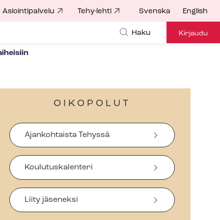
Asiointipalvelu
Tehy-lehti
Svenska
English
Haku
Kirjaudu
iheisiin
OIKOPOLUT
Ajankohtaista Tehyssä
Koulutuskalenteri
Liity jäseneksi