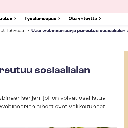
submenu for
tietoa
Show submenu for
Työelämäopas
Show submenu for
Ota yhteyttä
set Tehyssä
Uusi webinaarisarja pureutuu sosiaalialan a
reutuu sosiaalialan
ebinaarisarjan, johon voivat osallistua
 Webinaarien aiheet ovat valikoituneet