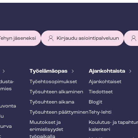
 Tehyn jäseneksi
Kirjaudu asiointipalveluun
Työelämäopas
Ajankohtaista
dus­ta­
Työ­eh­to­so­pi­muk­set
Ajankohtaiset
smies
Työsuhteen alkaminen
Tiedotteet
Työsuhteen aikana
Blogit
u­von­ta
Työsuhteen päättyminen
Tehy-lehti
lu
Muutokset ja
Koulutus- ja ta­pah­tu
tur­va
erimielisyydet
ka­len­te­ri
t
työpaikalla