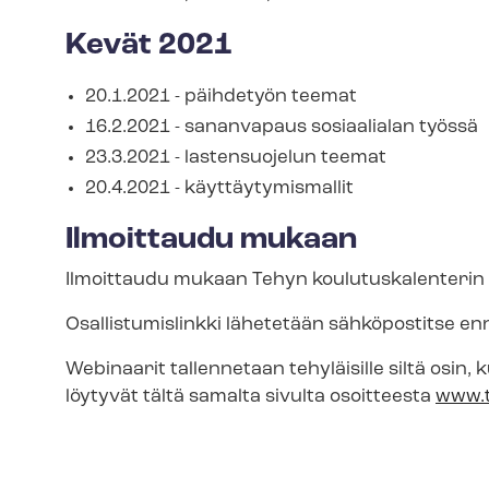
Kevät 2021
20.1.2021 - päihdetyön teemat
16.2.2021 - sananvapaus sosiaalialan työssä
23.3.2021 - lastensuojelun teemat
20.4.2021 - käyt­täy­ty­mis­mal­lit
Ilmoittaudu mukaan
Ilmoittaudu mukaan Tehyn kou­lu­tus­ka­len­te­ri
Osal­lis­tu­mis­link­ki lähetetään sähköpostitse 
Webinaarit tallennetaan tehyläisille siltä osin, 
löytyvät tältä samalta sivulta osoitteesta
www.t