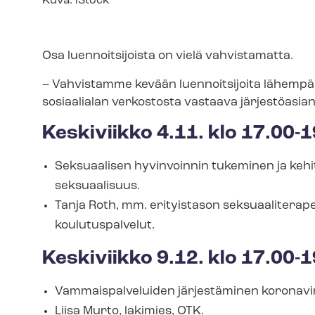
Kuvateksti
Kuva: iStock
Osa luennoitsijoista on vielä vahvistamatta.
– Vahvistamme kevään luennoitsijoita lähempänä
sosiaalialan verkostosta vastaava jär­jes­tö­asian­t
Keskiviikko 4.11. klo 17.00-
Seksuaalisen hyvinvoinnin tukeminen ja keh
seksuaalisuus.
Tanja Roth, mm. erityistason sek­su­aa­li­te­ra­
koulutuspalvelut.
Keskiviikko 9.12. klo 17.00-
Vam­mais­pal­ve­lui­den järjestäminen koronavir
Liisa Murto, lakimies, OTK.