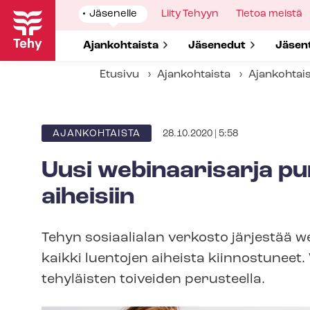
Hyppää
Show
Jäsenelle
Show
Liity Tehyyn
Show
Tietoa meistä
pääsisältöön
submenu
submenu
submenu
for
for
for
Show submenu for
Ajankohtaista
Show submenu for
Jäsenedut
Show 
Jäsen
Etusivu
Ajankohtaista
Ajankohtai
28.10.2020 | 5:58
ARTIKKELIN
AJANKOHTAISTA
KATEGORIA
Uusi webinaarisarja pu
aiheisiin
Tehyn sosiaalialan verkosto järjestää w
kaikki luentojen aiheista kiinnostuneet.
tehyläisten toiveiden perusteella.