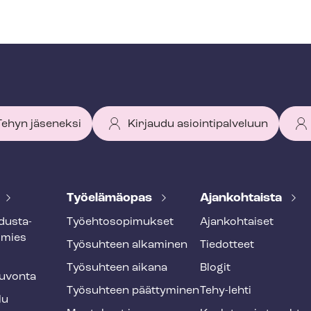
 Tehyn jäseneksi
Kirjaudu asiointipalveluun
Työelämäopas
Ajankohtaista
dus­ta­
Työ­eh­to­so­pi­muk­set
Ajankohtaiset
smies
Työsuhteen alkaminen
Tiedotteet
Työsuhteen aikana
Blogit
u­von­ta
Työsuhteen päättyminen
Tehy-lehti
lu