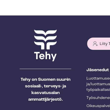
Liity
T
Jäsenedut
e
Luot­ta­muse­
Tehy on Suomen suurin
h
ja/luottamu
sosiaali-, terveys- ja
y
työpaikallasi
kasvatusalan
f
Työ­suh­de­ne
ammattijärjestö.
o
Oikeuspalve