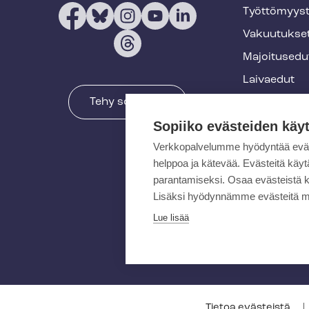
o
Työt­tö­myys­
t
Vakuutukse
e
Majoitusedu
r
Laivaedut
Tehy somessa
Terveys- ja 
Sopiiko evästeiden käy
Muut edut
Verkkopalvelumme hyödyntää eväste
Koulutukset 
helppoa ja kätevää. Evästeitä kä
tapahtumat
parantamiseksi. Osaa evästeistä k
Tehy-lehti
Lisäksi hyödynnämme evästeitä m
Verkkokaup
Lue lisää
Tietoa evästeistä