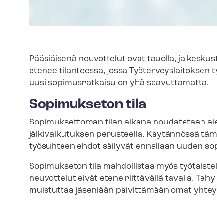
Pääsiäisenä neuvottelut ovat tauolla, ja keskustelu
etenee tilanteessa, jossa Työ­ter­veys­lai­tok­sen 
uusi sopimusratkaisu on yhä saavuttamatta.
Sopimukseton tila
Sopimuksettoman tilan aikana noudatetaan 
jälkivaikutuksen perusteella. Käytännössä tämä 
työsuhteen ehdot säilyvät ennallaan uuden so
Sopimukseton tila mahdollistaa myös työ­tais­te­l
neuvottelut eivät etene riittävällä tavalla. Tehy 
muistuttaa jäseniään päivittämään omat yhteys