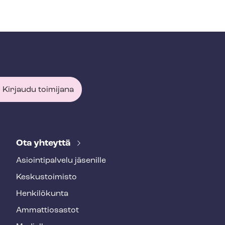
Kirjaudu toimijana
Ota yhteyttä
Asioin­ti­pal­ve­lu jäsenille
Keskustoimisto
Henkilökunta
Ammattiosastot