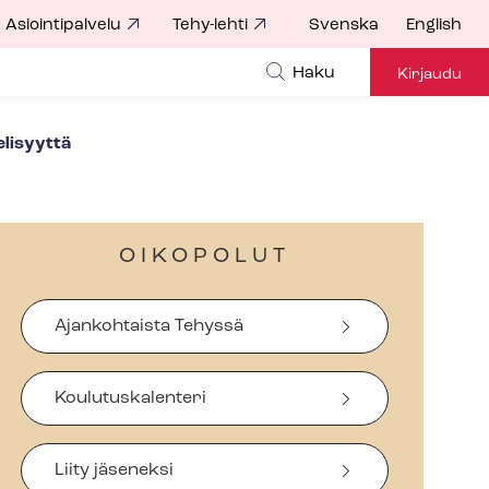
Asiointipalvelu
Tehy-lehti
Svenska
English
Haku
Kirjaudu
ielisyyttä
OIKOPOLUT
Ajankohtaista Tehyssä
Koulutuskalenteri
Liity jäseneksi