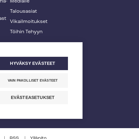
­ma­
Medialle
Talousasiat
ast
Vi­kail­moi­tuk­set
Töihin Tehyyn
HYVÄKSY EVÄSTEET
VAIN PAKOLLISET EVÄSTEET
EVÄSTEASETUKSET
RSS
Ylläpito