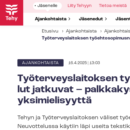
Hyppää
Show
Jäsenelle
Show
Liity Tehyyn
Show
Tietoa meistä
pääsisältöön
submenu
submenu
submenu
for
for
for
Show submenu for
Ajankohtaista
Show submenu for
Jäsenedut
Show 
Jäsen
Etusivu
Ajankohtaista
Ajankohtai
Työ­ter­veys­lai­tok­sen työ­eh­to­so­pi­mus
16.4.2025 | 13:03
ARTIKKELIN
AJANKOHTAISTA
KATEGORIA
Työ­ter­veys­lai­tok­sen ty
lut jatkuvat – palk­ka­ky­
yksimielisyyttä
Tehyn ja Työ­ter­veys­lai­tok­sen väliset työ
Neuvottelussa käytiin läpi useita tekst