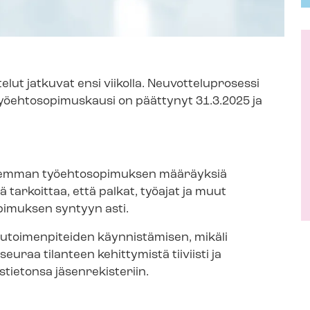
t jatkuvat ensi viikolla. Neu­vot­te­lu­pro­ses­si
työ­eh­to­so­pi­mus­kausi on päättynyt 31.3.2025 ja
aiemman työehtosopimuksen määräyksiä
tarkoittaa, että palkat, työajat ja muut
pimuksen syntyyn asti.
u­toi­men­pi­tei­den käynnistämisen, mikäli
seuraa tilanteen kehittymistä tiiviisti ja
tietonsa jäsenrekisteriin.