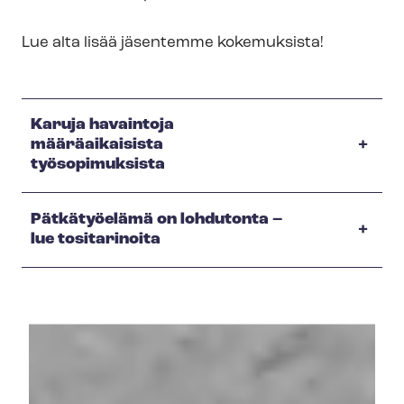
Lue alta lisää jäsentemme kokemuksista!
Karuja havaintoja
määräaikaisista
työsopimuksista
Pätkätyöelämä on lohdutonta –
lue tositarinoita