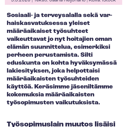
5.3.2026
Teksti: Jaana Reijonaho | Kuva: iStock
Sosiaali- ja terveysalalla sekä var­
hais­kas­va­tuk­ses­sa yleiset
määräaikaiset työsuhteet
vaikeuttavat jo nyt hoitajien oman
elämän suunnittelua, esimerkiksi
perheen perustamista. Silti
eduskunta on kohta hyväksymässä
lakiesityksen, joka helpottaisi
määräaikaisten työsuhteiden
käyttöä. Keräsimme jäseniltämme
kokemuksia määräaikaisten
työsopimusten vaikutuksista.
Työsopimuslain muutos lisäisi