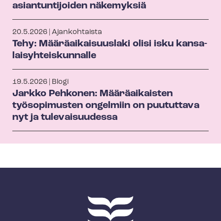
asiantuntijoiden näkemyksiä
20.5.2026 | Ajankohtaista
Tehy: Mää­rä­ai­kai­suus­la­ki olisi isku kan­sa­
lai­syh­teis­kun­nal­le
19.5.2026 | Blogi
Jarkko Pehkonen: Määräaikaisten
työsopimusten ongelmiin on puututtava
nyt ja tulevaisuudessa