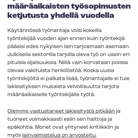
määräaikaisten työsopimusten
ketjutusta yhdellä vuodella
Käytännössä työnantaja voisi kokeilla
työntekijää vuoden ajan ennen kuin työntekijä
pääsisi edes nykyisen lain tarjoamaan asemaan.
Julkisella sektorilla tarjolla oleva työ on usein eri
pituisia sijaisuuksia. Niillä vain korvataan poissa
olevaa vakituista henkilöstöä. Koska uusia
työntekijöitä ei palkata lisää, työnantajalle ei tule
lakiesityksen mukaista velvollisuutta tarjota
määräaikaiselle työntekijälle työtä.
Olemme vastustaneet lakiesitystä pitkään
ja
tuoneet voimakkaasti esiin sen haittoja ja
epäkohtia. Monet ovat yhtyneet kritiikkiin ja
myös
lainvalmistelua on arvosteltu
.