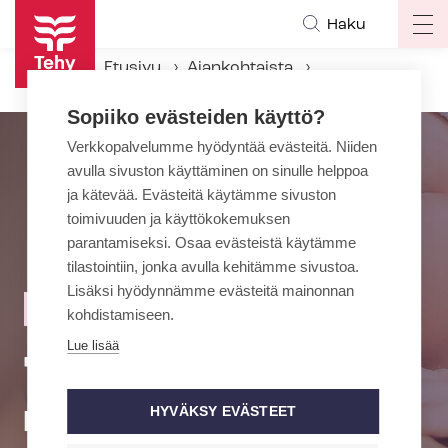
Hyppää
Haku
Op
pääsisältöön
ma
Etusivu
Ajankohtaista
na
Työsopimuslain muuttaminen lisää määräaikaisuuksia – hoitajat kertovat musertavasta pätkätyöarjesta ja ras­kaus­syr­jin­näs­tä
Sopiiko evästeiden käyttö?
Verkkopalvelumme hyödyntää evästeitä. Niiden
avulla sivuston käyttäminen on sinulle helppoa
ja kätevää. Evästeitä käytämme sivuston
toimivuuden ja käyttökokemuksen
parantamiseksi. Osaa evästeistä käytämme
tilastointiin, jonka avulla kehitämme sivustoa.
Lisäksi hyödynnämme evästeitä mainonnan
Määräaikainen työsopimus vuodeksi – EI KÄY
kohdistamiseen.
Lue lisää
Työ­so­pi­mus­lain
muut­ta­mi­nen lisää
HYVÄKSY EVÄSTEET