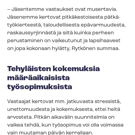
– Jäsentemme vastaukset ovat musertavia.
Jäsenemme kertovat pitkäkestoisesta pät­kä­
työ­kier­tees­tä, taloudellisesta epävarmuudesta,
ras­kaus­syr­jin­näs­tä ja siitä kuinka perheen
perustaminen on vaikeutunut ja lapsihaaveet
on jopa kokonaan hylätty, Rytkönen summaa.
Tehyläisten kokemuksia
määräaikaisista
työsopimuksista
Vastaajat kertovat mm. jatkuvasta stressistä,
unettomuudesta ja kokemuksesta, ettei heitä
arvosteta. Pitkän aikavälin suunnitelmia on
vaikea tehdä, kun työsopimus voi olla voimassa
vain muutaman päivän kerrallaan.