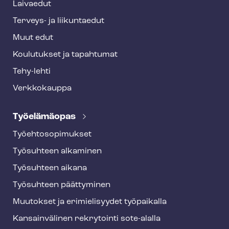
Laivaedut
Terveys- ja liikuntaedut
Muut edut
Koulutukset ja tapahtumat
Tehy-lehti
Verkkokauppa
Työelämäopas
Työ­eh­to­so­pi­muk­set
Työsuhteen alkaminen
Työsuhteen aikana
Työsuhteen päättyminen
Muutokset ja erimielisyydet työpaikalla
Kansainvälinen rekrytointi sote-alalla