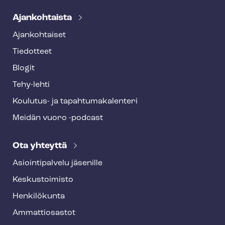
Ajankohtaista
Ajankohtaiset
Tiedotteet
Blogit
Tehy-lehti
Koulutus- ja ta­pah­tu­ma­ka­len­te­ri
Meidän vuoro -podcast
Ota yhteyttä
Asioin­ti­pal­ve­lu jäsenille
Keskustoimisto
Henkilökunta
Ammattiosastot