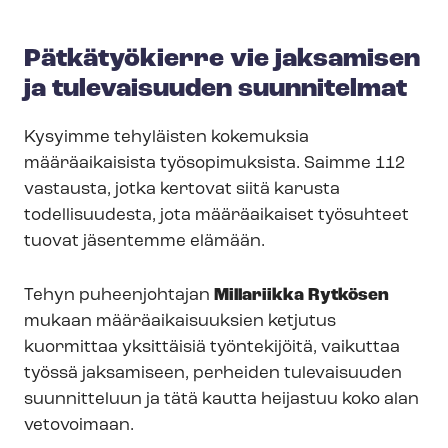
Pätkätyökierre vie jaksamisen
ja tulevaisuuden suunnitelmat
Kysyimme tehyläisten kokemuksia
määräaikaisista työsopimuksista.
Saimme 112
vastausta, jotka kertovat siitä karusta
todellisuudesta, jota määräaikaiset työsuhteet
tuovat jäsentemme elämään.
Tehyn puheenjohtajan
Millariikka Rytkösen
mukaan mää­rä­ai­kai­suuk­sien ketjutus
kuormittaa yksittäisiä työntekijöitä, vaikuttaa
työssä jaksamiseen, perheiden tulevaisuuden
suunnitteluun ja tätä kautta heijastuu koko alan
vetovoimaan.