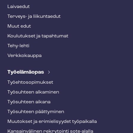
r
Laivaedut
Terveys- ja liikuntaedut
Muut edut
Koulutukset ja tapahtumat
Tehy-lehti
Verkkokauppa
Työelämäopas
Työ­eh­to­so­pi­muk­set
Työsuhteen alkaminen
Työsuhteen aikana
Työsuhteen päättyminen
Muutokset ja erimielisyydet työpaikalla
Kansainvälinen rekrytointi sote-alalla