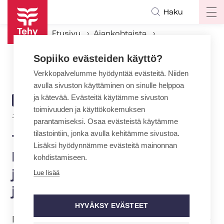
Hyppää
Haku
Op
pääsisältöön
ma
Etusivu
Ajankohtaista
na
Ajankohtaiset Tehyssä
Sopiiko evästeiden käyttö?
Työ­eh­to­so­pi­mus­neu­vot­te­lut Hammaslääkärien työ­nan­ta­jayh­dis­tyk­sen ja Tehyn välillä jatkuivat
Verkkopalvelumme hyödyntää evästeitä. Niiden
avulla sivuston käyttäminen on sinulle helppoa
ja kätevää. Evästeitä käytämme sivuston
ARTIKKELIN
AJANKOHTAISTA
toimivuuden ja käyttökokemuksen
KATEGORIA
1.3.2024 | 17:22
parantamiseksi. Osaa evästeistä käytämme
tilastointiin, jonka avulla kehitämme sivustoa.
Työ­eh­to­so­pi­mus­neu­vot­te­lut
Lisäksi hyödynnämme evästeitä mainonnan
Hammaslääkärien työ­nan­ta­
kohdistamiseen.
jayh­dis­tyk­sen ja Tehyn välillä
Lue lisää
jatkuivat
HYVÄKSY EVÄSTEET
Neuvottelut Hammaslääkärien työ­nan­ta­