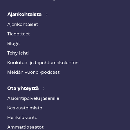
Ajankohtaista
Ajankohtaiset
Tiedotteet
Blogit
Tehy-lehti
Koulutus- ja ta­pah­tu­ma­ka­len­te­ri
Meidän vuoro -podcast
Ota yhteyttä
Asioin­ti­pal­ve­lu jäsenille
Keskustoimisto
Henkilökunta
Ammattiosastot