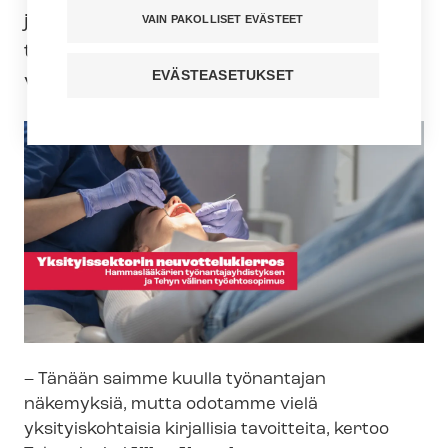
jayh­dis­tyk­sen ja Tehyn välillä etenivät
VAIN PAKOLLISET EVÄSTEET
tänään, kun työnantajapuoli esitteli neu­
EVÄSTEASETUKSET
vot­te­lu­ta­voit­tei­taan.
– Tänään saimme kuulla työnantajan
näkemyksiä, mutta odotamme vielä
yksityiskohtaisia kirjallisia tavoitteita, kertoo