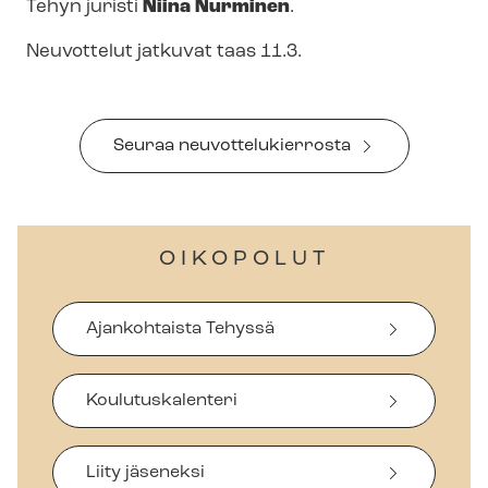
Tehyn juristi
Niina Nurminen
.
Neuvottelut jatkuvat taas 11.3.
Seuraa neu­vot­te­lu­kier­ros­ta
OIKOPOLUT
Ajankohtaista Tehyssä
Koulutuskalenteri
Liity jäseneksi