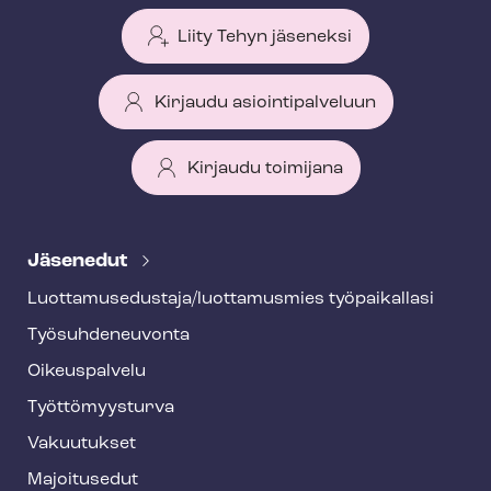
Liity Tehyn jäseneksi
Kirjaudu asiointipalveluun
Kirjaudu toimijana
T
e
Jäsenedut
h
Luot­ta­muse­dus­ta­ja/luottamusmies työpaikallasi
y
Työ­suh­de­neu­von­ta
f
o
Oikeuspalvelu
o
Työt­tö­myys­tur­va
t
Vakuutukset
e
Majoitusedut