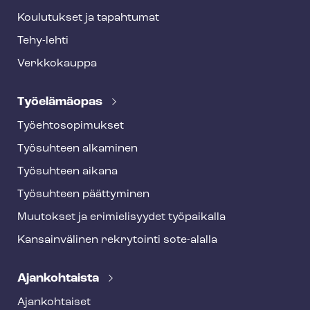
Koulutukset ja tapahtumat
Tehy-lehti
Verkkokauppa
Työelämäopas
Työ­eh­to­so­pi­muk­set
Työsuhteen alkaminen
Työsuhteen aikana
Työsuhteen päättyminen
Muutokset ja erimielisyydet työpaikalla
Kansainvälinen rekrytointi sote-alalla
Ajankohtaista
Ajankohtaiset