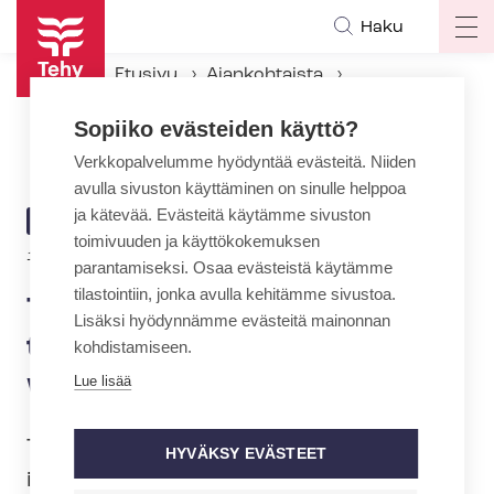
Hyppää
Haku
Op
pääsisältöön
ma
Etusivu
Ajankohtaista
na
Ajankohtaiset Tehyssä
Sopiiko evästeiden käyttö?
Ter­vey­den­huol­toa­lan työttömyyskassan webkassassa käyttökatkos
Verkkopalvelumme hyödyntää evästeitä. Niiden
avulla sivuston käyttäminen on sinulle helppoa
ja kätevää. Evästeitä käytämme sivuston
ARTIKKELIN
AJANKOHTAISTA
toimivuuden ja käyttökokemuksen
KATEGORIA
18.11.2020 | 7:42
parantamiseksi. Osaa evästeistä käytämme
tilastointiin, jonka avulla kehitämme sivustoa.
Ter­vey­den­huol­toa­lan
Lisäksi hyödynnämme evästeitä mainonnan
työttömyyskassan
kohdistamiseen.
webkassassa käyttökatkos
Lue lisää
Ter­vey­den­huol­toa­lan työttömyyskassan
HYVÄKSY EVÄSTEET
it-ympäristöä päivitetään 19–22.