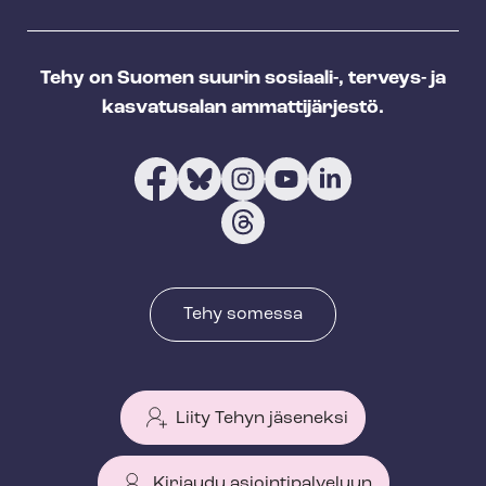
Tehy on Suomen suurin sosiaali-, terveys- ja
kasvatusalan ammattijärjestö.
Tehy somessa
Liity Tehyn jäseneksi
Kirjaudu asiointipalveluun