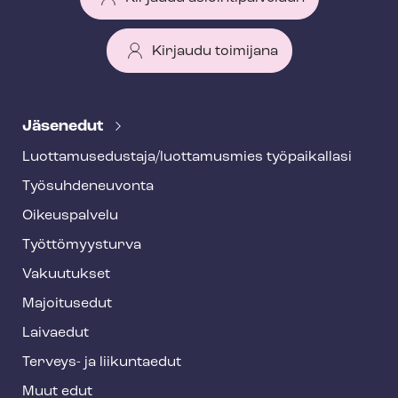
Kirjaudu toimijana
T
e
Jäsenedut
h
Luot­ta­muse­dus­ta­ja/luottamusmies työpaikallasi
y
Työ­suh­de­neu­von­ta
f
o
Oikeuspalvelu
o
Työt­tö­myys­tur­va
t
Vakuutukset
e
Majoitusedut
r
Laivaedut
Terveys- ja liikuntaedut
Muut edut