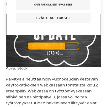
marraskuuta.
VAIN PAKOLLISET EVÄSTEET
EVÄSTEASETUKSET
Kuvateksti
Kuva: iStock
Päivitys aiheuttaa noin vuorokauden kestävän
käyttökatkoksen webkassaan torstaista klo 12
eteenpäin. Webkassa on työttömyyskassan
sähköinen asiointipalvelu, jossa voi hoitaa
työttömyysetuuden hakemiseen liittyvät asiat.