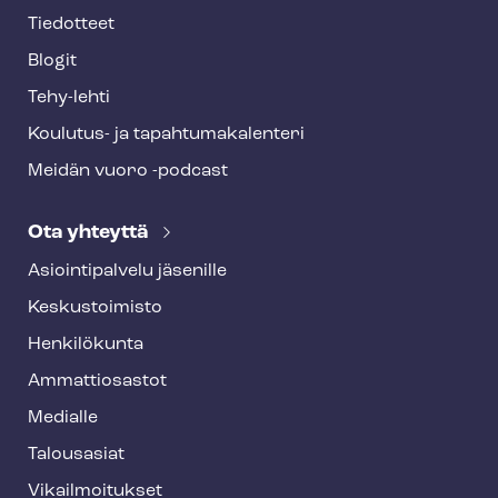
Tiedotteet
Blogit
Tehy-lehti
Koulutus- ja ta­pah­tu­ma­ka­len­te­ri
Meidän vuoro -podcast
Ota yhteyttä
Asioin­ti­pal­ve­lu jäsenille
Keskustoimisto
Henkilökunta
Ammattiosastot
Medialle
Talousasiat
Vi­kail­moi­tuk­set