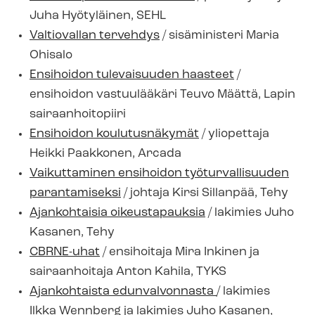
Juha Hyötyläinen, SEHL
Valtiovallan tervehdys
/ sisäministeri Maria
Ohisalo
Ensihoidon tulevaisuuden haasteet
/
ensihoidon vastuulääkäri Teuvo Määttä, Lapin
sairaanhoitopiiri
Ensihoidon koulutusnäkymät
/ yliopettaja
Heikki Paakkonen, Arcada
Vaikuttaminen ensihoidon työturvallisuuden
parantamiseksi
/ johtaja Kirsi Sillanpää, Tehy
Ajankohtaisia oikeustapauksia
/ lakimies Juho
Kasanen, Tehy
CBRNE-uhat
/ ensihoitaja Mira Inkinen ja
sairaanhoitaja Anton Kahila, TYKS
Ajankohtaista edunvalvonnasta
/ lakimies
Ilkka Wennberg ja lakimies Juho Kasanen,