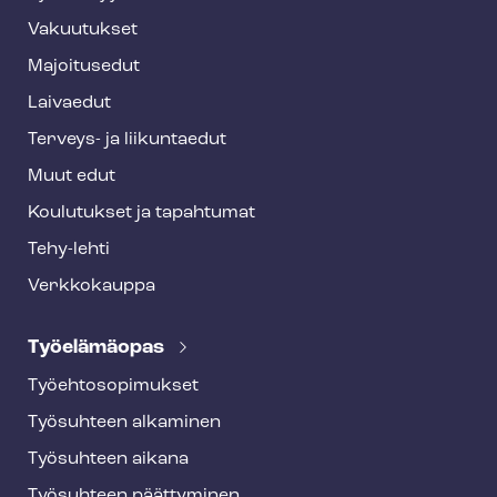
t
Vakuutukset
e
Majoitusedut
r
Laivaedut
Terveys- ja liikuntaedut
Muut edut
Koulutukset ja tapahtumat
Tehy-lehti
Verkkokauppa
Työelämäopas
Työ­eh­to­so­pi­muk­set
Työsuhteen alkaminen
Työsuhteen aikana
Työsuhteen päättyminen