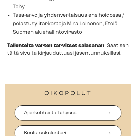
Tehy
Tasa-arvo ja yhdenvertaisuus ensihoidossa
/
pe­las­tusy­li­tar­kas­ta­ja Mira Leinonen, Etelä-
Suomen alue­hal­lin­to­vi­ras­to
Tallenteita varten tarvitset salasanan
. Saat sen
tältä sivulta kirjauduttuasi jä­sen­tun­nuk­sil­la­si.
OIKOPOLUT
Ajankohtaista Tehyssä
Koulutuskalenteri