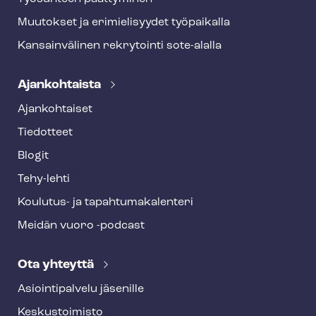
Muutokset ja erimielisyydet työpaikalla
Kansainvälinen rekrytointi sote-alalla
Ajankohtaista
Ajankohtaiset
Tiedotteet
Blogit
Tehy-lehti
Koulutus- ja ta­pah­tu­ma­ka­len­te­ri
Meidän vuoro -podcast
Ota yhteyttä
Asioin­ti­pal­ve­lu jäsenille
Keskustoimisto