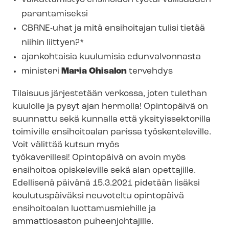
parantamiseksi
CBRNE-uhat ja mitä ensihoitajan tulisi tietää
niihin liittyen?*
ajankohtaisia kuulumisia edunvalvonnasta
ministeri
Maria Ohisalon
tervehdys
Tilaisuus järjestetään verkossa, joten tulethan
kuulolle ja pysyt ajan hermolla! Opintopäivä on
suunnattu sekä kunnalla että yk­si­tyis­sek­to­ril­la
toimiville ensihoitoalan parissa työskenteleville.
Voit välittää kutsun myös
työkaverillesi! Opintopäivä on avoin myös
ensihoitoa opiskeleville sekä alan opettajille.
Edellisenä päivänä 15.3.2021 pidetään lisäksi
koulutuspäiväksi neuvoteltu opintopäivä
ensihoitoalan luottamusmiehille ja
ammattiosaston puheenjohtajille.