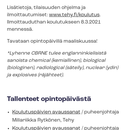
Lisätietoja, tilaisuuden ohjelma ja
ilmoittautumiset:
www.tehy.fi/koulutus
.
Ilmoittauduthan koulutukseen 8.3.2021
mennessä.
Tavataan opintopäivillä maaliskuussa!
*Lyhenne CBRNE tulee englan­nin­kie­li­sis­tä
sanoista chemical (kemiallinen), biological
(biologinen), radiological (säteily), nuclear (ydin)
ja explosives (räjähteet).
Tallenteet opintopäivästä
Koulutuspäivien avaussanat
/ puheenjohtaja
Millariikka Rytkönen, Tehy
Koulutuspäivien avaussanat
/ puheenjohtaja