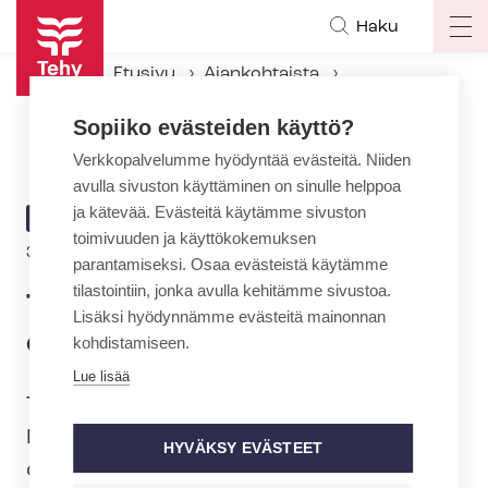
Hyppää
Haku
Op
pääsisältöön
ma
Etusivu
Ajankohtaista
na
Ajankohtaiset Tehyssä
Sopiiko evästeiden käyttö?
Tervetuloa ensihoidon opintopäivään maaliskuussa!
Verkkopalvelumme hyödyntää evästeitä. Niiden
avulla sivuston käyttäminen on sinulle helppoa
ja kätevää. Evästeitä käytämme sivuston
ARTIKKELIN
AJANKOHTAISTA
toimivuuden ja käyttökokemuksen
KATEGORIA
3.2.2021 | 14:02
parantamiseksi. Osaa evästeistä käytämme
tilastointiin, jonka avulla kehitämme sivustoa.
Tervetuloa ensihoidon
Lisäksi hyödynnämme evästeitä mainonnan
opintopäivään maaliskuussa!
kohdistamiseen.
Lue lisää
Tehy järjestää yhteistyössä Suomen
Ensihoitoalan liiton kanssa ensihoitoalan
HYVÄKSY EVÄSTEET
opintopäivän 16.3.2021.