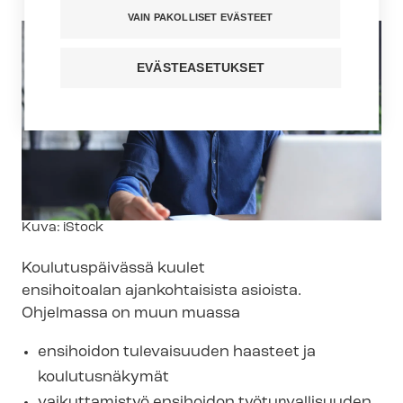
VAIN PAKOLLISET EVÄSTEET
EVÄSTEASETUKSET
Kuvateksti
Kuva: iStock
Koulutuspäivässä kuulet
ensihoitoalan ajankohtaisista asioista.
Ohjelmassa on muun muassa
ensihoidon tulevaisuuden haasteet ja
koulutusnäkymät
vaikuttamistyö ensihoidon työturvallisuuden