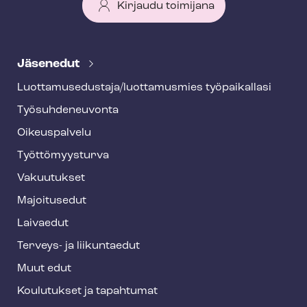
Kirjaudu toimijana
T
e
Jäsenedut
h
Luot­ta­muse­dus­ta­ja/luottamusmies työpaikallasi
y
Työ­suh­de­neu­von­ta
f
o
Oikeuspalvelu
o
Työt­tö­myys­tur­va
t
Vakuutukset
e
Majoitusedut
r
Laivaedut
Terveys- ja liikuntaedut
Muut edut
Koulutukset ja tapahtumat