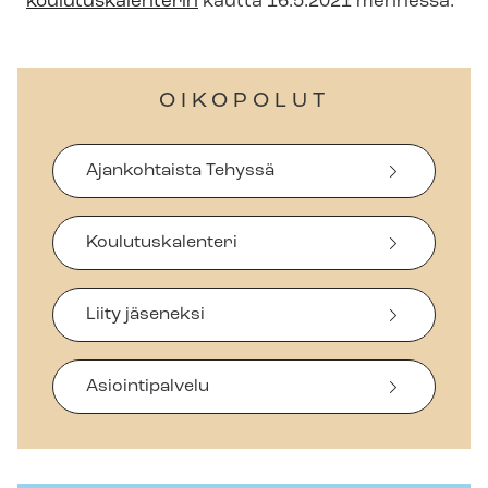
kou­lu­tus­ka­len­te­rin
kautta 16.5.2021 mennessä.
OIKOPOLUT
Ajankohtaista Tehyssä
Koulutuskalenteri
Liity jäseneksi
Asiointipalvelu