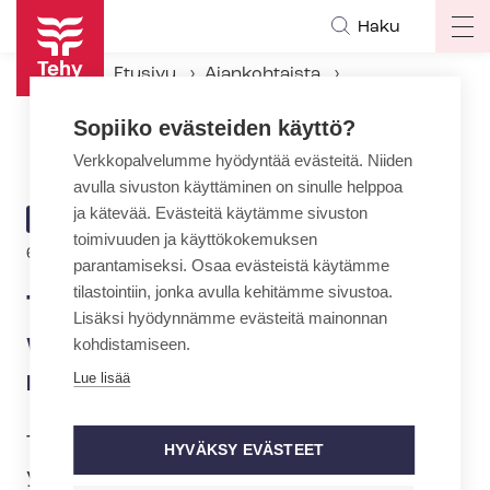
Hyppää
Haku
Op
pääsisältöön
ma
Etusivu
Ajankohtaista
na
Ajankohtaiset Tehyssä
Sopiiko evästeiden käyttö?
Tehyn yrittäjäjaoston webinaari: Lahjakorttien myynti verkossa
Verkkopalvelumme hyödyntää evästeitä. Niiden
avulla sivuston käyttäminen on sinulle helppoa
ja kätevää. Evästeitä käytämme sivuston
ARTIKKELIN
AJANKOHTAISTA
toimivuuden ja käyttökokemuksen
KATEGORIA
6.4.2021 | 6:51
parantamiseksi. Osaa evästeistä käytämme
tilastointiin, jonka avulla kehitämme sivustoa.
Tehyn yrittäjäjaoston
Lisäksi hyödynnämme evästeitä mainonnan
webinaari: Lahjakorttien
kohdistamiseen.
myynti verkossa
Lue lisää
Tule mukaan webinaariin, jossa
HYVÄKSY EVÄSTEET
yrittäjäjaoston opintopäivästä 2020