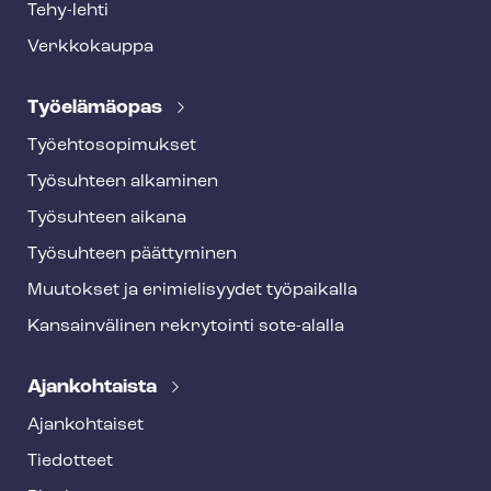
Tehy-lehti
Verkkokauppa
Työelämäopas
Työ­eh­to­so­pi­muk­set
Työsuhteen alkaminen
Työsuhteen aikana
Työsuhteen päättyminen
Muutokset ja erimielisyydet työpaikalla
Kansainvälinen rekrytointi sote-alalla
Ajankohtaista
Ajankohtaiset
Tiedotteet