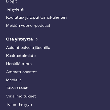
Blogit
Tehy-lehti
Koulutus- ja ta­pah­tu­ma­ka­len­te­ri
Meidän vuoro -podcast
Ota yhteyttä
Asioin­ti­pal­ve­lu jäsenille
Keskustoimisto
Henkilökunta
Ammattiosastot
Medialle
Talousasiat
Vi­kail­moi­tuk­set
Töihin Tehyyn