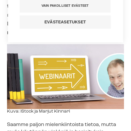
työhyvinvointiwebinaareja, joissa on
VAIN PAKOLLISET EVÄSTEET
alan huip­pu­asian­tun­ti­joi­ta kouluttajina.
EVÄSTEASETUKSET
Lähestymme työhyvinvointia eri
näkökulmista.
Kuvateksti
Kuva: iStock ja Marjut Kinnari
Saamme paljon mielenkiintoista tietoa, mutta