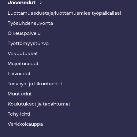
e
Jäsenedut
h
Luot­ta­muse­dus­ta­ja/luottamusmies työpaikallasi
y
Työ­suh­de­neu­von­ta
f
o
Oikeuspalvelu
o
Työt­tö­myys­tur­va
t
Vakuutukset
e
Majoitusedut
r
Laivaedut
Terveys- ja liikuntaedut
Muut edut
Koulutukset ja tapahtumat
Tehy-lehti
Verkkokauppa