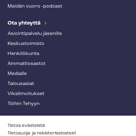
Meidän vuoro -podcast
Ota yhteyttä
Asioin­ti­pal­ve­lu jäsenille
Keskustoimisto
Henkilökunta
Ammattiosastot
Medialle
Talousasiat
Vi­kail­moi­tuk­set
Töihin Tehyyn
T
Tietoa evästeistä
e
Tietosuoja- ja re­kis­te­ri­se­los­teet