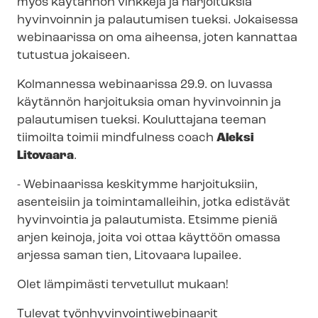
myös käytännön vinkkejä ja harjoituksia
hyvinvoinnin ja palautumisen tueksi. Jokaisessa
webinaarissa on oma aiheensa, joten kannattaa
tutustua jokaiseen.
Kolmannessa webinaarissa 29.9. on luvassa
käytännön harjoituksia oman hyvinvoinnin ja
palautumisen tueksi. Kouluttajana teeman
tiimoilta toimii mindfulness coach
Aleksi
Litovaara
.
- Webinaarissa keskitymme harjoituksiin,
asenteisiin ja toimintamalleihin, jotka edistävät
hyvinvointia ja palautumista. Etsimme pieniä
arjen keinoja, joita voi ottaa käyttöön omassa
arjessa saman tien, Litovaara lupailee.
Olet lämpimästi tervetullut mukaan!
Tulevat työnhyvinvointiwebinaarit