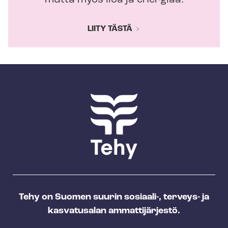
mutta myös iloa ja energiaa.
LIITY TÄSTÄ
Tehy on Suomen suurin sosiaali-, terveys- ja
kasvatusalan ammattijärjestö.