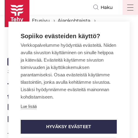
Hyppää
Haku
Op
pääsisältöön
ma
Etusivu
Ajankohtaista
na
Ajankohtaiset Tehyssä
Sopiiko evästeiden käyttö?
Tehyn webinaarit työhyvinvoinnista jatkuvat – luvassa harjoituksia palautumisen tueksi
Verkkopalvelumme hyödyntää evästeitä. Niiden
avulla sivuston käyttäminen on sinulle helppoa
ja kätevää. Evästeitä käytämme sivuston
ARTIKKELIN
AJANKOHTAISTA
toimivuuden ja käyttökokemuksen
KATEGORIA
10.9.2020 | 11:32
parantamiseksi. Osaa evästeistä käytämme
tilastointiin, jonka avulla kehitämme sivustoa.
Tehyn webinaarit
Lisäksi hyödynnämme evästeitä mainonnan
työhyvinvoinnista jatkuvat –
kohdistamiseen.
luvassa harjoituksia
Lue lisää
palautumisen tueksi
HYVÄKSY EVÄSTEET
Tarjoamme syksyn aikana jäsenillemme