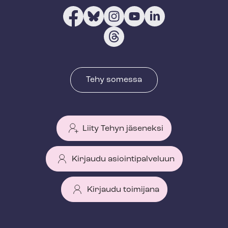
Tehy somessa
Liity Tehyn jäseneksi
Kirjaudu asiointipalveluun
Kirjaudu toimijana
T