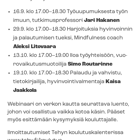
16.9. klo 17.00–18.30 Työuupumuksesta työn
imuun, tut­ki­mus­pro­fes­so­ri
Jari Hakanen
29.9. klo 17.00–18.30 Harjoituksia hyvinvoinnin
ja palautumisen tueksi, Mindfulness coach
Aleksi Litovaara
13.10. klo 17.00–19.00 Iloa työyhteisöön, vuo­
ro­vai­ku­tus­muo­toi­li­ja
Simo Routarinne
19.10. klo 17.00–18.30 Palaudu ja vahvistu,
tietokirjailija, hy­vin­voin­ti­val­men­ta­ja
Kaisa
Jaakkola
Webinaari on verkon kautta seurattava luento,
johon voi osallistua vaikka kotoa käsin. Pääset
myös esittämään kysymyksiä kouluttajalle.
Ilmoittautumiset Tehyn kou­lu­tus­ka­len­te­ris­sa