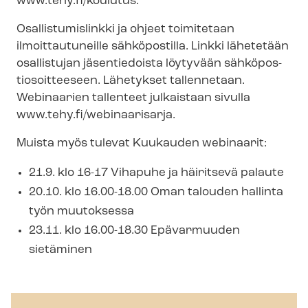
www.tehy.fi/koulutus.
Osal­lis­tu­mis­link­ki ja ohjeet toimitetaan
ilmoittautuneille sähköpostilla. Linkki lähetetään
osallistujan jäsentiedoista löytyvään säh­kö­pos­
tio­soit­tee­seen. Lähetykset tallennetaan.
Webinaarien tallenteet julkaistaan sivulla
www.tehy.fi/webinaarisarja.
Muista myös tulevat Kuukauden webinaarit:
21.9. klo 16-17 Vihapuhe ja häiritsevä palaute
20.10. klo 16.00-18.00 Oman talouden hallinta
työn muutoksessa
23.11. klo 16.00-18.30 Epävarmuuden
sietäminen