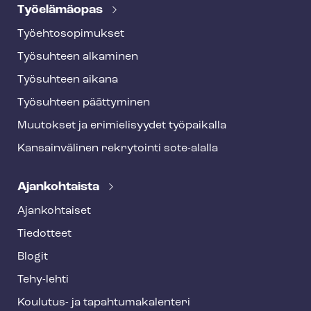
Työelämäopas
Työ­eh­to­so­pi­muk­set
Työsuhteen alkaminen
Työsuhteen aikana
Työsuhteen päättyminen
Muutokset ja erimielisyydet työpaikalla
Kansainvälinen rekrytointi sote-alalla
Ajankohtaista
Ajankohtaiset
Tiedotteet
Blogit
Tehy-lehti
Koulutus- ja ta­pah­tu­ma­ka­len­te­ri