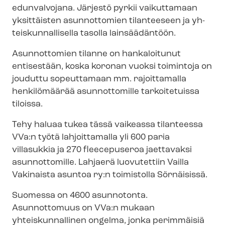
edunvalvojana. Järjestö pyrkii vaikuttamaan
yksittäisten asunnottomien tilanteeseen ja yh­
teis­kun­nal­li­sel­la tasolla lainsäädäntöön.
Asunnottomien tilanne on hankaloitunut
entisestään, koska koronan vuoksi toimintoja on
jouduttu sopeuttamaan mm. rajoittamalla
henkilömäärää asunnottomille tarkoitetuissa
tiloissa.
Tehy haluaa tukea tässä vaikeassa tilanteessa
VVa:n työtä lahjoittamalla yli 600 paria
villasukkia ja 270 fleecepuseroa jaettavaksi
asunnottomille. Lahjaerä luovutettiin Vailla
Vakinaista asuntoa ry:n toimistolla Sörnäisissä.
Suomessa on 4600 asunnotonta.
Asunnottomuus on VVa:n mukaan
yhteiskunnallinen ongelma, jonka perimmäisiä