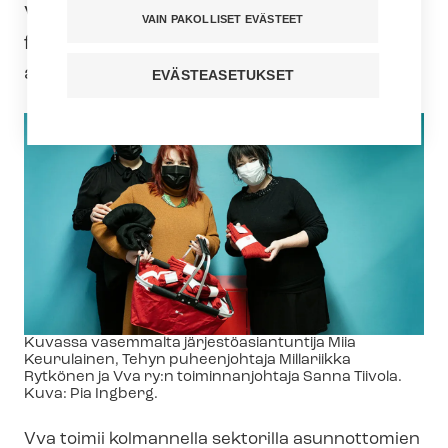
Vakinaista asuntoa ry:lle (VVa) Tehyn
VAIN PAKOLLISET EVÄSTEET
fleecepuseroita ja sukkia jaettavaksi
asunnottomille.
EVÄSTEASETUKSET
Kuvateksti
Kuvassa vasemmalta jär­jes­tö­asian­tun­ti­ja Miia
Keurulainen, Tehyn puheenjohtaja Millariikka
Rytkönen ja Vva ry:n toiminnanjohtaja Sanna Tiivola.
Kuva: Pia Ingberg.
Vva toimii kolmannella sektorilla asunnottomien