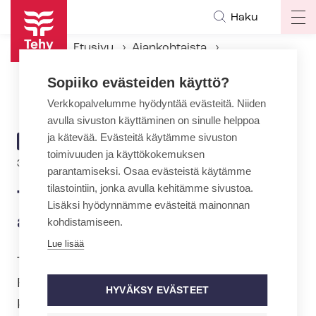
Hyppää
Haku
Op
pääsisältöön
ma
Etusivu
Ajankohtaista
na
Ajankohtaiset Tehyssä
Sopiiko evästeiden käyttö?
Tehyn tuotteita lahjoitettiin asunnottomille
Verkkopalvelumme hyödyntää evästeitä. Niiden
avulla sivuston käyttäminen on sinulle helppoa
ja kätevää. Evästeitä käytämme sivuston
ARTIKKELIN
AJANKOHTAISTA
toimivuuden ja käyttökokemuksen
KATEGORIA
30.11.2020 | 13:08
parantamiseksi. Osaa evästeistä käytämme
tilastointiin, jonka avulla kehitämme sivustoa.
Tehyn tuotteita lahjoitettiin
Lisäksi hyödynnämme evästeitä mainonnan
asunnottomille
kohdistamiseen.
Lue lisää
Tehyn puheenjohtaja Millariikka
Rytkönen ja jär­jes­tö­asian­tun­ti­ja Miia
HYVÄKSY EVÄSTEET
Keurulainen lahjoittivat tänään Vailla