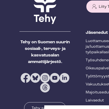
Liity
T
Jäsenedut
e
Luot­ta­muse­
Tehy on Suomen suurin
h
ja/luottamu
sosiaali-, terveys- ja
y
työpaikallasi
kasvatusalan
f
Työ­suh­de­ne
ammattijärjestö.
o
Oikeuspalve
o
Työt­tö­myys­
t
Vakuutukse
e
Majoitusedu
r
Laivaedut
Tehy somessa
Terveys- ja 