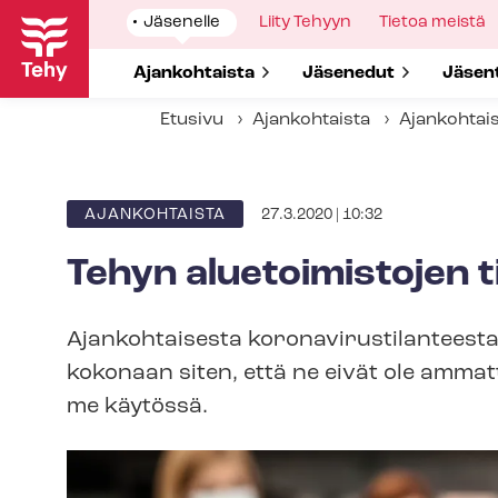
Hyppää
Show
Jäsenelle
Show
Liity Tehyyn
Show
Tietoa meistä
pääsisältöön
submenu
submenu
submenu
for
for
for
Show submenu for
Ajankohtaista
Show submenu for
Jäsenedut
Show 
Jäsen
Etusivu
Ajankohtaista
Ajankohtai
27.3.2020 | 10:32
ARTIKKELIN
AJANKOHTAISTA
KATEGORIA
Tehyn aluetoimistojen ti
Ajankohtaisesta ko­ro­na­vi­rus­ti­lan­tee
kokonaan siten, että ne eivät ole ammatt
me käytössä.