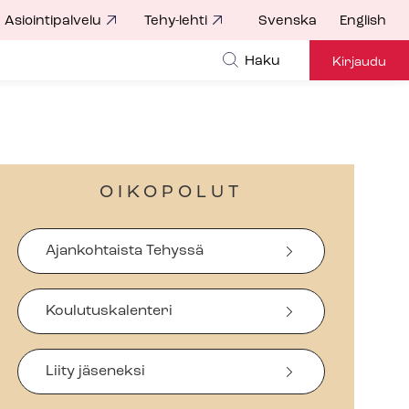
Asiointipalvelu
Tehy-lehti
Svenska
English
Haku
Kirjaudu
OIKOPOLUT
Ajankohtaista Tehyssä
Koulutuskalenteri
Liity jäseneksi