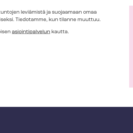
tuntojen leviämistä ja suojaamaan omaa
iseksi. Tiedotamme, kun tilanne muuttuu.
öisen
asiointipalvelun
kautta.