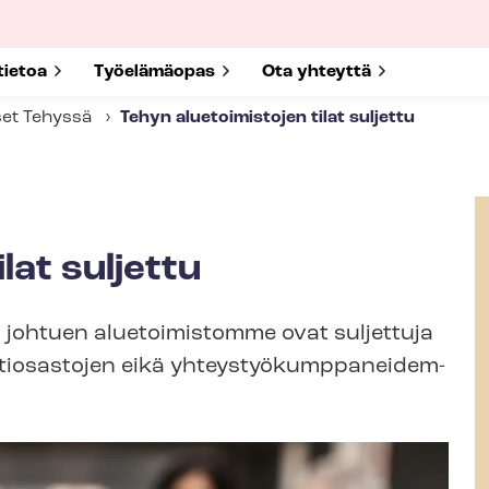
submenu for
tietoa
Show submenu for
Työelämäopas
Show submenu for
Ota yhteyttä
set Tehyssä
Tehyn aluetoimistojen tilat suljettu
lat suljettu
s­ta johtuen aluetoimistomme ovat suljettuja
iosastojen eikä yh­teys­työ­kump­pa­nei­dem­