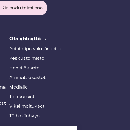
Kirjaudu toimijana
Ota yhteyttä
Asioin­ti­pal­ve­lu jäsenille
Keskustoimisto
Henkilökunta
Ammattiosastot
­ma­
Medialle
Talousasiat
ast
Vi­kail­moi­tuk­set
Töihin Tehyyn