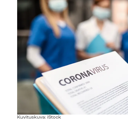
Kuvateksti
Kuvituskuva: iStock