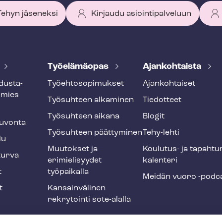
 Tehyn jäseneksi
Kirjaudu asiointipalveluun
Työelämäopas
Ajankohtaista
dus­ta­
Työ­eh­to­so­pi­muk­set
Ajankohtaiset
smies
Työsuhteen alkaminen
Tiedotteet
Työsuhteen aikana
Blogit
u­von­ta
Työsuhteen päättyminen
Tehy-lehti
lu
Muutokset ja
Koulutus- ja ta­pah­tu
tur­va
erimielisyydet
ka­len­te­ri
t
työpaikalla
Meidän vuoro -podc
t
Kansainvälinen
rekrytointi sote-alalla
liikuntaedut