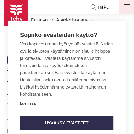
Hyppää
Haku
Op
pääsisältöön
ma
Etusivu
Ajankohtaista
na
Ajankohtaiset Tehyssä
Sopiiko evästeiden käyttö?
Tehy peruu jäsentapahtumat – valmius tehdä työtä tärkeämpää
Verkkopalvelumme hyödyntää evästeitä. Niiden
avulla sivuston käyttäminen on sinulle helppoa
ja kätevää. Evästeitä käytämme sivuston
ARTIKKELIN
AJANKOHTAISTA
toimivuuden ja käyttökokemuksen
KATEGORIA
12.3.2020 | 12:58
parantamiseksi. Osaa evästeistä käytämme
tilastointiin, jonka avulla kehitämme sivustoa.
Tehy peruu jäsentapahtumat
Lisäksi hyödynnämme evästeitä mainonnan
– valmius tehdä työtä
kohdistamiseen.
tärkeämpää
Lue lisää
Tehy ry on ko­ro­na­vi­rus­ti­lan­teen vuoksi
HYVÄKSY EVÄSTEET
perunut jäsenille suunnatut