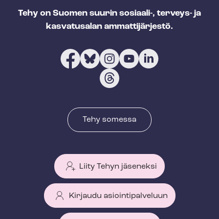
Tehy on Suomen suurin sosiaali-, terveys- ja
kasvatusalan ammattijärjestö.
Tehy somessa
Liity Tehyn jäseneksi
Kirjaudu asiointipalveluun