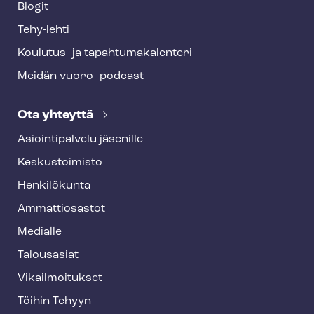
Blogit
Tehy-lehti
Koulutus- ja ta­pah­tu­ma­ka­len­te­ri
Meidän vuoro -podcast
Ota yhteyttä
Asioin­ti­pal­ve­lu jäsenille
Keskustoimisto
Henkilökunta
Ammattiosastot
Medialle
Talousasiat
Vi­kail­moi­tuk­set
Töihin Tehyyn