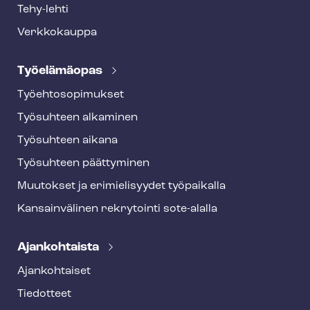
Tehy-lehti
Verkkokauppa
Työelämäopas
Työ­eh­to­so­pi­muk­set
Työsuhteen alkaminen
Työsuhteen aikana
Työsuhteen päättyminen
Muutokset ja erimielisyydet työpaikalla
Kansainvälinen rekrytointi sote-alalla
Ajankohtaista
Ajankohtaiset
Tiedotteet