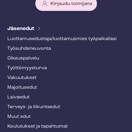
Kirjaudu toimijana
T
e
Jäsenedut
h
Luot­ta­muse­dus­ta­ja/luottamusmies työpaikallasi
y
Työ­suh­de­neu­von­ta
f
o
Oikeuspalvelu
o
Työt­tö­myys­tur­va
t
Vakuutukset
e
Majoitusedut
r
Laivaedut
Terveys- ja liikuntaedut
Muut edut
Koulutukset ja tapahtumat