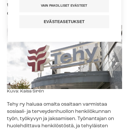
tapahtumansa toukokuun loppuun asti.
VAIN PAKOLLISET EVÄSTEET
Osallistujat saavat tiedon perumisesta.
EVÄSTEASETUKSET
Kuvateksti
Kuva: Kaisa Sirén
Tehy ry haluaa omalta osaltaan varmistaa
sosiaali- ja terveydenhuollon henkilökunnan
työn, työkyvyn ja jaksamisen. Työnantajan on
huolehdittava henkilöstöstä, ja tehyläisten