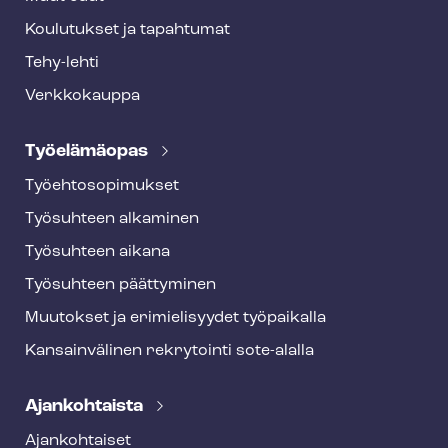
Koulutukset ja tapahtumat
Tehy-lehti
Verkkokauppa
Työelämäopas
Työ­eh­to­so­pi­muk­set
Työsuhteen alkaminen
Työsuhteen aikana
Työsuhteen päättyminen
Muutokset ja erimielisyydet työpaikalla
Kansainvälinen rekrytointi sote-alalla
Ajankohtaista
Ajankohtaiset