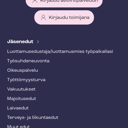
Kirjaudu asiointipalveluun
Kirjaudu toimijana
T
e
Jäsenedut
h
Luot­ta­muse­dus­ta­ja/luottamusmies työpaikallasi
y
Työ­suh­de­neu­von­ta
f
o
Oikeuspalvelu
o
Työt­tö­myys­tur­va
t
Vakuutukset
e
Majoitusedut
r
Laivaedut
Terveys- ja liikuntaedut
Muut edut