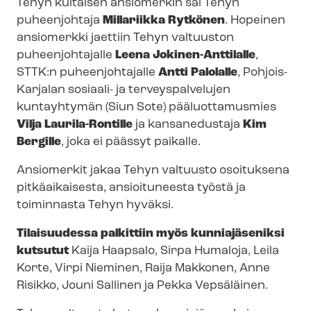
Tehyn kultaisen ansiomerkin sai Tehyn
puheenjohtaja
Millariikka Rytkönen
. Hopeinen
ansiomerkki jaettiin Tehyn valtuuston
puheenjohtajalle
Leena Jokinen-​Anttilalle
,
STTK:n puheenjohtajalle
Antti Palolalle
, Pohjois-
Karjalan sosiaali- ja terveyspalvelujen
kuntayhtymän (Siun Sote) pääluottamusmies
Vilja Laurila-Rontille
ja kansanedustaja
Kim
Bergille
, joka ei päässyt paikalle.
Ansiomerkit jakaa Tehyn valtuusto osoituksena
pitkäaikaisesta, ansioituneesta työstä ja
toiminnasta Tehyn hyväksi.
Tilaisuudessa palkittiin myös kunniajäseniksi
kutsutut
Kaija Haapsalo, Sirpa Humaloja, Leila
Korte, Virpi Nieminen, Raija Makkonen, Anne
Risikko, Jouni Sallinen ja Pekka Vepsäläinen.