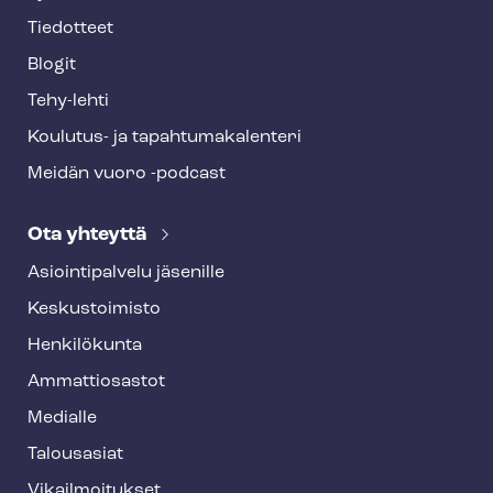
Tiedotteet
Blogit
Tehy-lehti
Koulutus- ja ta­pah­tu­ma­ka­len­te­ri
Meidän vuoro -podcast
Ota yhteyttä
Asioin­ti­pal­ve­lu jäsenille
Keskustoimisto
Henkilökunta
Ammattiosastot
Medialle
Talousasiat
Vi­kail­moi­tuk­set