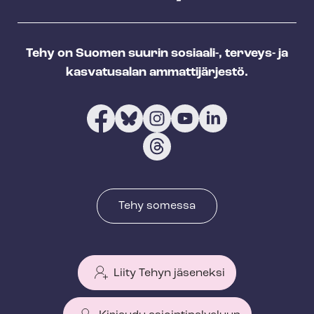
Tehy on Suomen suurin sosiaali-, terveys- ja
kasvatusalan ammattijärjestö.
Tehy somessa
Liity Tehyn jäseneksi