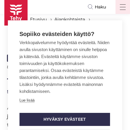
Hyppää
Haku
Op
pääsisältöön
ma
Etusivu
Ajankohtaista
na
Ajankohtaiset Tehyssä
Sopiiko evästeiden käyttö?
Tehy palkitsi ansiomerkkien saajia ja kunniajäseniä
Verkkopalvelumme hyödyntää evästeitä. Niiden
avulla sivuston käyttäminen on sinulle helppoa
ja kätevää. Evästeitä käytämme sivuston
ARTIKKELIN
AJANKOHTAISTA
toimivuuden ja käyttökokemuksen
KATEGORIA
8.6.2022 | 11:01
parantamiseksi. Osaa evästeistä käytämme
tilastointiin, jonka avulla kehitämme sivustoa.
Tehy palkitsi ansiomerkkien
Lisäksi hyödynnämme evästeitä mainonnan
saajia ja kunniajäseniä
kohdistamiseen.
Lue lisää
Ansiomerkit myönnettiin jo vuonna 2021
ja kunniajäseniksi kutsuttiin kahdeksan
HYVÄKSY EVÄSTEET
tehyläistä vuosina 2020 ja 2021.