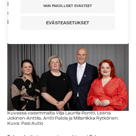
Koronan takia pal­kit­se­mis­ti­lai­suus on
VAIN PAKOLLISET EVÄSTEET
siirtynyt, mutta eilen Tehyn valtuuston
kokouksen yhteydessä palkinnot jaettiin.
EVÄSTEASETUKSET
Kuvateksti
Kuvassa vasemmalta Vilja Laurila-Rontti, Leena
Jokinen-Anttila, Antti Palola ja Millariikka Rytkönen.
Kuva: Pasi Autio