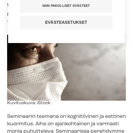
toteutetaan verkossa. Tervetuloa
VAIN PAKOLLISET EVÄSTEET
mukaan! Tilaisuus on avoin ihan kaikille
Tehyn jäsenille.
EVÄSTEASETUKSET
Kuvateksti
Kuvituskuva: iStock
Seminaarin teemana on kognitiivinen ja eettinen
kuormitus. Aihe on ajankohtainen ja varmasti
monia puhutteleva. Seminaarissa perehdymme