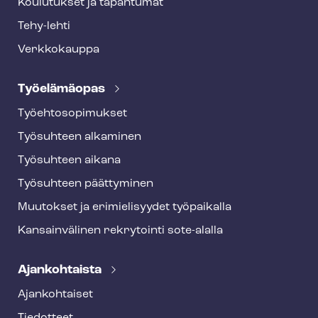
Koulutukset ja tapahtumat
Tehy-lehti
Verkkokauppa
Työelämäopas
Työ­eh­to­so­pi­muk­set
Työsuhteen alkaminen
Työsuhteen aikana
Työsuhteen päättyminen
Muutokset ja erimielisyydet työpaikalla
Kansainvälinen rekrytointi sote-alalla
Ajankohtaista
Ajankohtaiset