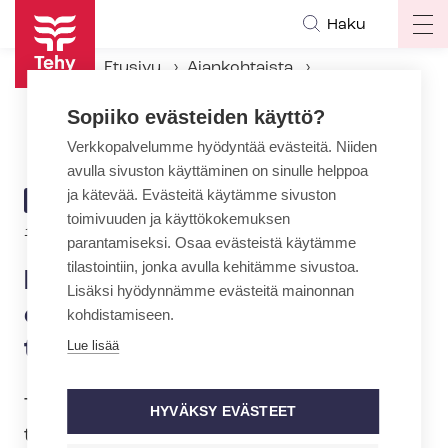
Hyppää
Haku
Op
pääsisältöön
ma
Etusivu
Ajankohtaista
na
Ajankohtaiset Tehyssä
Sopiiko evästeiden käyttö?
Mitä tehdä kognitiiviselle ja eettiselle kuormitukselle? – tervetuloa teemaseminaariin
Verkkopalvelumme hyödyntää evästeitä. Niiden
avulla sivuston käyttäminen on sinulle helppoa
ja kätevää. Evästeitä käytämme sivuston
ARTIKKELIN
AJANKOHTAISTA
toimivuuden ja käyttökokemuksen
KATEGORIA
17.6.2021 | 7:24
parantamiseksi. Osaa evästeistä käytämme
tilastointiin, jonka avulla kehitämme sivustoa.
Mitä tehdä kognitiiviselle ja
Lisäksi hyödynnämme evästeitä mainonnan
eettiselle kuormitukselle? –
kohdistamiseen.
tervetuloa teemaseminaariin
Lue lisää
Tehy järjestää keskiviikkona 29.9.
HYVÄKSY EVÄSTEET
teemaseminaarin. Seminaari