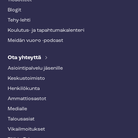
Tiedotteet
Blogit
Tehy-lehti
Koulutus- ja ta­pah­tu­ma­ka­len­te­ri
Meidän vuoro -podcast
Ota yhteyttä
Asioin­ti­pal­ve­lu jäsenille
Keskustoimisto
Henkilökunta
Ammattiosastot
Medialle
Talousasiat
Vi­kail­moi­tuk­set