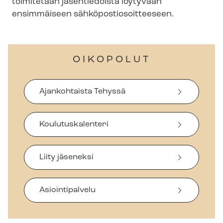
toimitetaan jäsentiedoista löytyvään
ensimmäiseen säh­kö­pos­tio­soit­tee­seen.
OIKOPOLUT
Ajankohtaista Tehyssä
Koulutuskalenteri
Liity jäseneksi
Asiointipalvelu