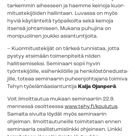
tarkemmin aiheeseen ja haemme keinoja kuor­
mi­tus­te­ki­jöi­den hallintaan. Luvassa on myös
hyviä käytänteitä työpaikoilta sekä keinoja
itsensä johtamiseen. Mukana puhujina on
monipuolinen joukko asiantuntijoita.
– Kuormitustekijät on tärkeä tunnistaa, jotta
pystyy etsimään toimenpiteitä niiden
hallitsemiseksi. Seminaari sopii hyvin
työntekijöille, esihenkilöille ja hen­ki­lös­tön­edus­ta­
jil­le, toteaa seminaarin puheenjohtajana toimiva
Tehyn työ­elä­mä­asian­tun­ti­ja
Kaija Ojanperä
.
Voit ilmoittautua mukaan seminaariin 22.9.
mennessä osoitteessa
www.tehy.fi/koulutus
.
Samalta sivulta löydät myös seminaarin
ohjelman. Ilmoittautuneille toimitetaan ennen
seminaaria osal­lis­tu­mis­link­ki ohjeineen. Linkki