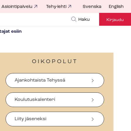
Asiointipalvelu
Tehy-lehti
Svenska
English
Haku
Kirjaudu
ajat esiin
OIKOPOLUT
Ajankohtaista Tehyssä
Koulutuskalenteri
Liity jäseneksi