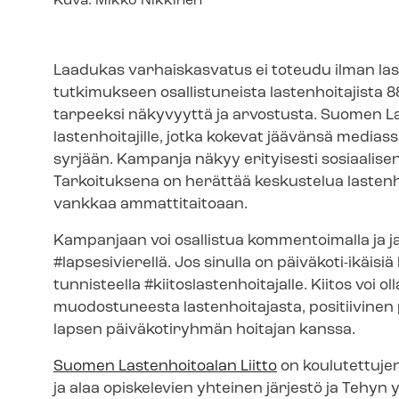
Kuvateksti
Kuva: Mikko Nikkinen
Laadukas varhaiskasvatus ei toteudu ilman las
tutkimukseen osallistuneista lastenhoitajista 88 
tarpeeksi näkyvyyttä ja arvostusta. Suomen L
lastenhoitajille, jotka kokevat jäävänsä mediassa 
syrjään. Kampanja näkyy erityisesti sosiaalise
Tarkoituksena on herättää keskustelua lastenho
vankkaa ammattitaitoaan.
Kampanjaan voi osallistua kommentoimalla ja jak
#lapsesivierellä. Jos sinulla on päiväkoti-ikäisiä 
tunnisteella #kii­tos­las­ten­hoi­ta­jal­le. Kiitos 
muodostuneesta lastenhoitajasta, positiivinen 
lapsen päiväkotiryhmän hoitajan kanssa.
Suomen Lastenhoitoalan Liitto
on koulutettujen
ja alaa opiskelevien yhteinen järjestö ja Tehyn yh­te