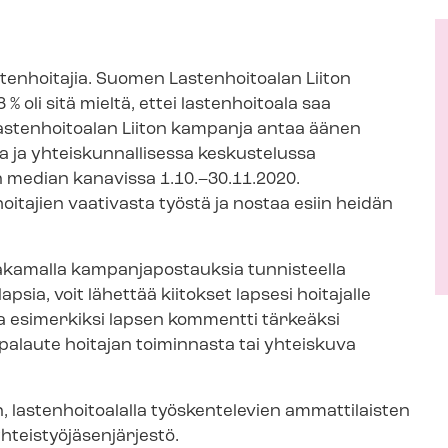
tenhoitajia. Suomen Lastenhoitoalan Liiton
% oli sitä mieltä, ettei lastenhoitoala saa
astenhoitoalan Liiton kampanja antaa äänen
ja yh­teis­kun­nal­li­ses­sa keskustelussa
n median kanavissa 1.10.–30.11.2020.
itajien vaativasta työstä ja nostaa esiin heidän
amalla kam­pan­ja­pos­tauk­sia tunnisteella
lapsia, voit lähettää kiitokset lapsesi hoitajalle
voi olla esimerkiksi lapsen kommentti tärkeäksi
palaute hoitajan toiminnasta tai yhteiskuva
, lastenhoitoalalla työskentelevien ammattilaisten
is­työ­jä­sen­jär­jes­tö.