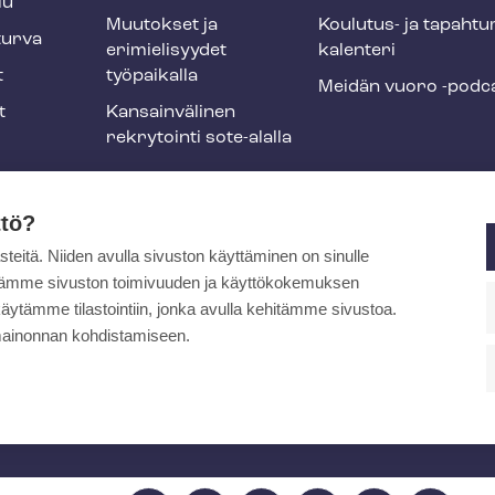
lu
Muutokset ja
Koulutus- ja ta­pah­tu
tur­va
erimielisyydet
ka­len­te­ri
t
työpaikalla
Meidän vuoro -podc
t
Kansainvälinen
rekrytointi sote-alalla
liikuntaedut
ttö?
itä. Niiden avulla sivuston käyttäminen on sinulle
ja
ytämme sivuston toimivuuden ja käyttökokemuksen
äytämme tilastointiin, jonka avulla kehitämme sivustoa.
ainonnan kohdistamiseen.
pa