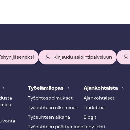
 Tehyn jäseneksi
Kirjaudu asiointipalveluun
Työelämäopas
Ajankohtaista
dus­ta­
Työ­eh­to­so­pi­muk­set
Ajankohtaiset
smies
Työsuhteen alkaminen
Tiedotteet
Työsuhteen aikana
Blogit
u­von­ta
Työsuhteen päättyminen
Tehy-lehti