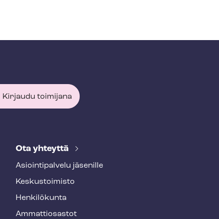
Kirjaudu toimijana
Ota yhteyttä
Asioin­ti­pal­ve­lu jäsenille
Keskustoimisto
Henkilökunta
Ammattiosastot