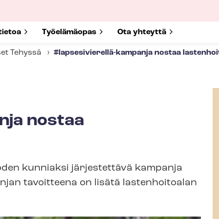
submenu for
tietoa
Show submenu for
Työelämäopas
Show submenu for
Ota yhteyttä
set Tehyssä
#lapsesivierellä-​kampanja nostaa lastenhoit
anja nostaa
oden kunniaksi järjestettävä kampanja
njan tavoitteena on lisätä lastenhoitoalan