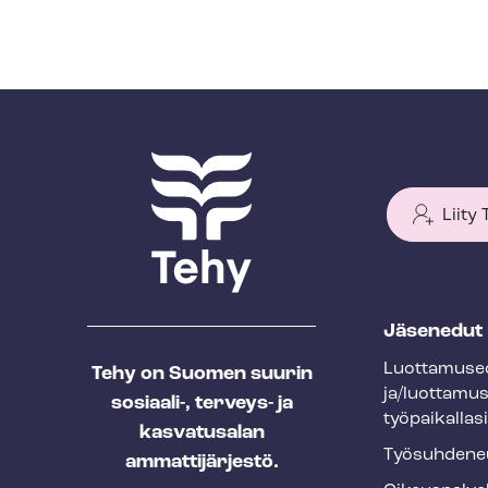
Liity
T
Jäsenedut
e
Luot­ta­muse­
Tehy on Suomen suurin
h
ja/luottamu
sosiaali-, terveys- ja
y
työpaikallasi
kasvatusalan
f
Työ­suh­de­ne
ammattijärjestö.