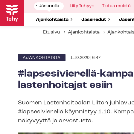
Hyppää
Show
Jäsenelle
Show
Liity Tehyyn
Show
Tietoa meistä
pääsisältöön
submenu
submenu
submenu
for
for
for
Show submenu for
Ajankohtaista
Show submenu for
Jäsenedut
Show 
Jäsen
Etusivu
Ajankohtaista
Ajankohtai
1.10.2020 | 6:47
ARTIKKELIN
AJANKOHTAISTA
KATEGORIA
#lapsesivierellä-​kamp
lastenhoitajat esiin
Suomen Lastenhoitoalan Liiton juhlavu
#lapsesivierellä käynnistyy 1.10. Kampa
näkyvyyttä ja arvostusta.