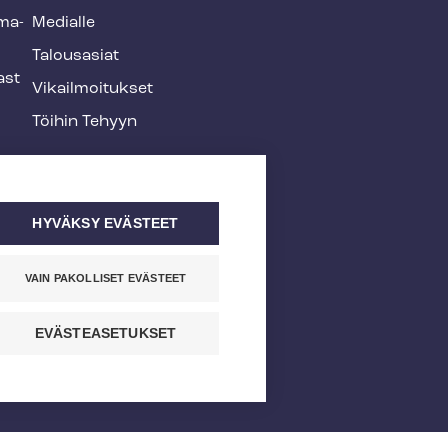
­ma­
Medialle
Talousasiat
ast
Vi­kail­moi­tuk­set
Töihin Tehyyn
HYVÄKSY EVÄSTEET
VAIN PAKOLLISET EVÄSTEET
EVÄSTEASETUKSET