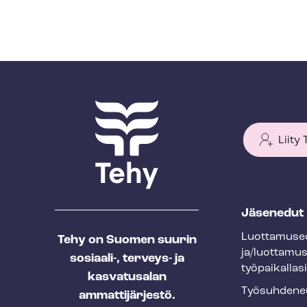
Liity
T
Jäsenedut
e
Luot­ta­muse­
Tehy on Suomen suurin
h
ja/luottamu
sosiaali-, terveys- ja
y
työpaikallasi
kasvatusalan
f
Työ­suh­de­ne
ammattijärjestö.