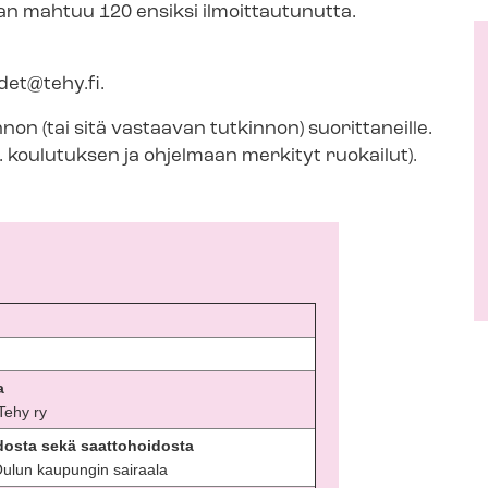
aan mahtuu 120 ensiksi ilmoittautunutta.
udet@tehy.fi
.
­kin­non (tai sitä vastaavan tutkinnon) suorittaneille.
. koulutuksen ja ohjelmaan merkityt ruokailut).
ta
, Tehy ry
idosta sekä saattohoidosta
 Oulun kaupungin sairaala