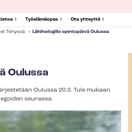
submenu for
tietoa
Show submenu for
Työelämäopas
Show submenu for
Ota yhteyttä
set Tehyssä
Lähihoitajille opintopäivä Oulussa
ivä Oulussa
järjestetään Oulussa 20.3. Tule mukaan
legoiden seurassa.