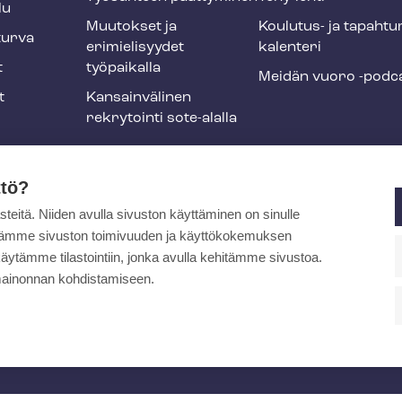
lu
Muutokset ja
Koulutus- ja ta­pah­tu
tur­va
erimielisyydet
ka­len­te­ri
t
työpaikalla
Meidän vuoro -podc
t
Kansainvälinen
rekrytointi sote-alalla
liikuntaedut
ttö?
itä. Niiden avulla sivuston käyttäminen on sinulle
ja
ytämme sivuston toimivuuden ja käyttökokemuksen
äytämme tilastointiin, jonka avulla kehitämme sivustoa.
ainonnan kohdistamiseen.
pa