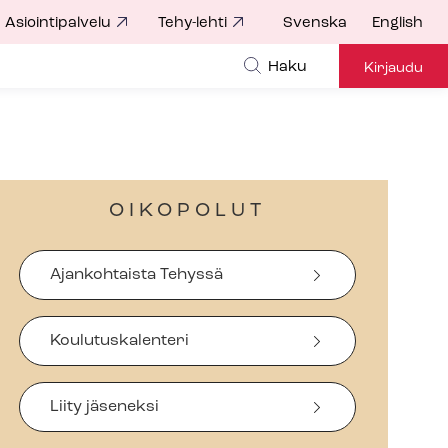
Asiointipalvelu
Tehy-lehti
Svenska
English
Haku
Kirjaudu
OIKOPOLUT
Ajankohtaista Tehyssä
Koulutuskalenteri
Liity jäseneksi