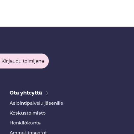
Kirjaudu toimijana
Ota yhteyttä
Asioin­ti­pal­ve­lu jäsenille
Keskustoimisto
Henkilökunta
Ammattiosastot