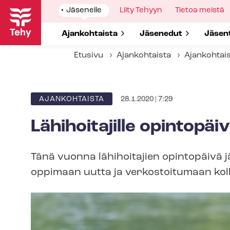
Hyppää
Show
Jäsenelle
Show
Liity Tehyyn
Show
Tietoa meistä
pääsisältöön
submenu
submenu
submenu
for
for
for
Show submenu for
Ajankohtaista
Show submenu for
Jäsenedut
Show 
Jäsen
Etusivu
Ajankohtaista
Ajankohtai
28.1.2020 | 7:29
ARTIKKELIN
AJANKOHTAISTA
KATEGORIA
Lähihoitajille opintopä
Tänä vuonna lähihoitajien opintopäivä 
oppimaan uutta ja verkostoitumaan kol