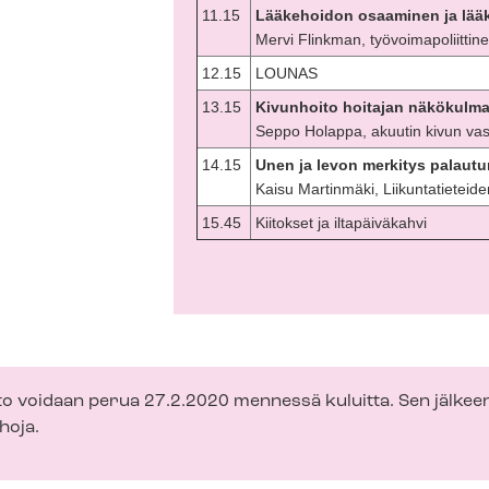
11.15
Lääkehoidon osaaminen ja lää
Mervi Flinkman, työ­voi­ma­po­liit­ti­
12.15
LOUNAS
13.15
Kivunhoito hoitajan näkökulm
Seppo Holappa, akuutin kivun va
14.15
Unen ja levon merkitys palaut
Kaisu Martinmäki, Liikuntatieteid
15.45
Kiitokset ja iltapäiväkahvi
o voidaan perua 27.2.2020 mennessä kuluitta. Sen jälkee
hoja.