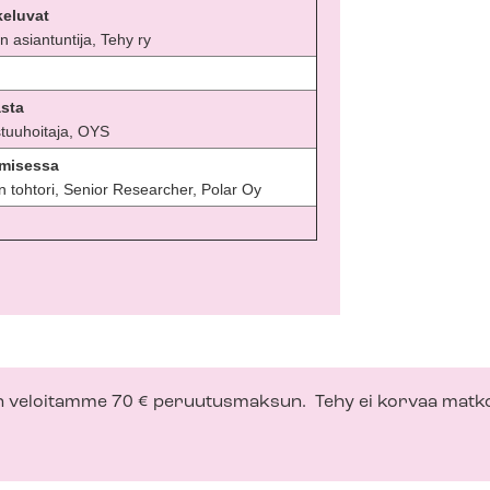
keluvat
nen asiantuntija, Tehy ry
asta
stuuhoitaja, OYS
umisessa
en tohtori, Senior Researcher, Polar Oy
n veloitamme 70 € peruutusmaksun. Tehy ei korvaa matko