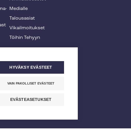
­ma­
Medialle
Talousasiat
ast
Vi­kail­moi­tuk­set
Töihin Tehyyn
HYVÄKSY EVÄSTEET
VAIN PAKOLLISET EVÄSTEET
EVÄSTEASETUKSET