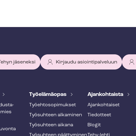
 Tehyn jäseneksi
Kirjaudu asiointipalveluun
Työelämäopas
Ajankohtaista
dus­ta­
Työ­eh­to­so­pi­muk­set
Ajankohtaiset
smies
Työsuhteen alkaminen
Tiedotteet
Työsuhteen aikana
Blogit
u­von­ta
Työsuhteen päättyminen
Tehy-lehti