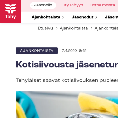
Hyppää
Show
Jäsenelle
Show
Liity Tehyyn
Show
Tietoa meistä
pääsisältöön
submenu
submenu
submenu
for
for
for
Show submenu for
Ajankohtaista
Show submenu for
Jäsenedut
Show 
Jäsen
Etusivu
Ajankohtaista
Ajankohtai
7.4.2020 | 8:42
ARTIKKELIN
AJANKOHTAISTA
KATEGORIA
Kotisiivousta jäsenetu
Tehyläiset saavat kotisiivouksen puolee