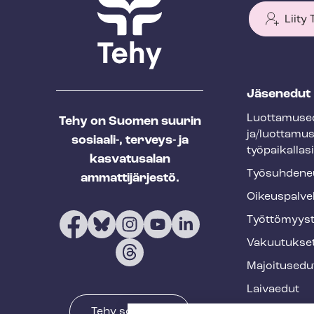
Liity
T
Jäsenedut
e
Luot­ta­muse­
Tehy on Suomen suurin
h
ja/luottamu
sosiaali-, terveys- ja
y
työpaikallasi
kasvatusalan
f
Työ­suh­de­ne
ammattijärjestö.
o
Oikeuspalve
o
Työt­tö­myys­
t
Vakuutukse
e
Majoitusedu
r
Laivaedut
Tehy somessa
Terveys- ja 