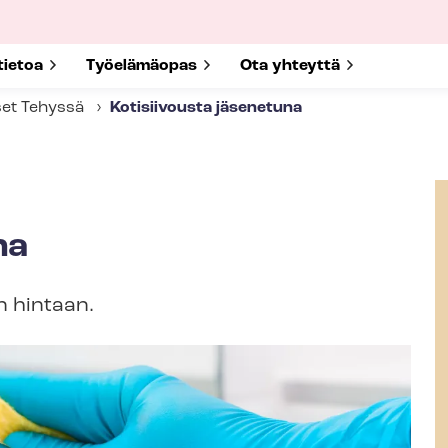
submenu for
tietoa
Show submenu for
Työelämäopas
Show submenu for
Ota yhteyttä
set Tehyssä
Kotisiivousta jäsenetuna
na
n hintaan.