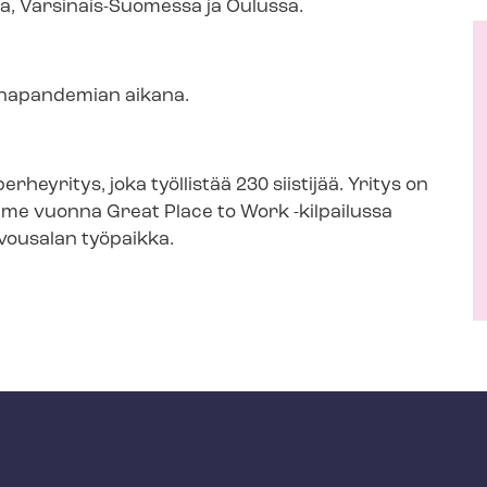
alla, Varsinais-​Suomessa ja Oulussa.
ronapandemian aikana.
eyritys, joka työllistää 230 siistijää. Yritys on
viime vuonna Great Place to Work -kilpailussa
vousalan työpaikka.