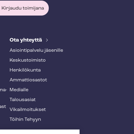
Kirjaudu toimijana
Ota yhteyttä
Asioin­ti­pal­ve­lu jäsenille
Keskustoimisto
Henkilökunta
Ammattiosastot
­ma­
Medialle
Talousasiat
ast
Vi­kail­moi­tuk­set
Töihin Tehyyn