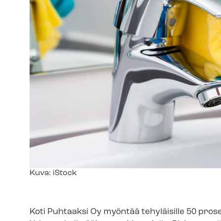
Kuvateksti
Kuva: iStock
Koti Puhtaaksi Oy myöntää tehyläisille 50 pros