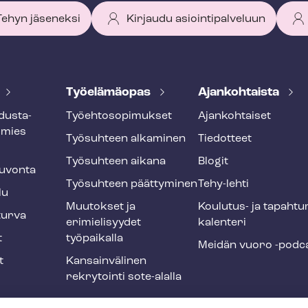
 Tehyn jäseneksi
Kirjaudu asiointipalveluun
Työelämäopas
Ajankohtaista
dus­ta­
Työ­eh­to­so­pi­muk­set
Ajankohtaiset
smies
Työsuhteen alkaminen
Tiedotteet
Työsuhteen aikana
Blogit
u­von­ta
Työsuhteen päättyminen
Tehy-lehti
lu
Muutokset ja
Koulutus- ja ta­pah­tu
tur­va
erimielisyydet
ka­len­te­ri
t
työpaikalla
Meidän vuoro -podc
t
Kansainvälinen
rekrytointi sote-alalla
liikuntaedut