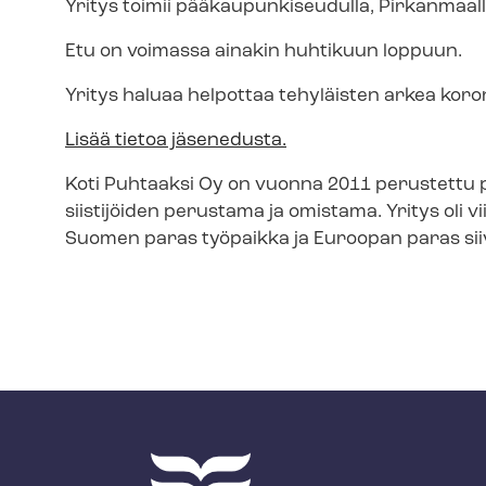
Yritys toimii pää­kau­pun­ki­seu­dul­la, Pirkanma
Etu on voimassa ainakin huhtikuun loppuun.
Yritys haluaa helpottaa tehyläisten arkea ko
Lisää tietoa jäsenedusta.
Koti Puhtaaksi Oy on vuonna 2011 perustettu perh
siistijöiden perustama ja omistama. Yritys oli 
Suomen paras työpaikka ja Euroopan paras sii