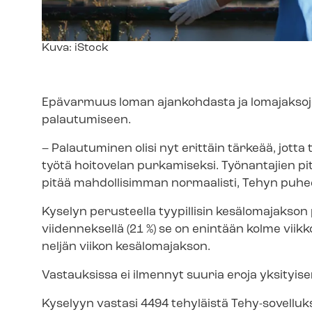
Kuvateksti
Kuva: iStock
Epävarmuus loman ajankohdasta ja lomajaksoje
palautumiseen.
– Palautuminen olisi nyt erittäin tärkeää, jotta
työtä hoitovelan purkamiseksi. Työnantajien pi
pitää mahdollisimman normaalisti, Tehyn puhe
Kyselyn perusteella tyypillisin kesälomajakson p
viidenneksellä (21 %) se on enintään kolme viikk
neljän viikon kesälomajakson.
Vastauksissa ei ilmennyt suuria eroja yksityisen 
Kyselyyn vastasi 4494 tehyläistä Tehy-sovelluk