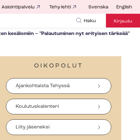
Asiointipalvelu
Tehy-lehti
Svenska
English
Haku
Kirjaudu
en kesälomiin – "Palautuminen nyt erityisen tärkeää"
OIKOPOLUT
Ajankohtaista Tehyssä
Koulutuskalenteri
Liity jäseneksi