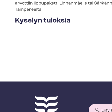
arvottiin lippupaketti Linnanmäelle tai Särkän
Tampereelta.
Kyselyn tuloksia
Liity