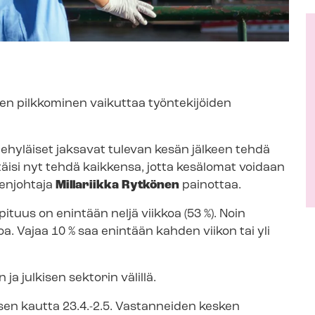
n pilkkominen vaikuttaa työntekijöiden
 tehyläiset jaksavat tulevan kesän jälkeen tehdä
täisi nyt tehdä kaikkensa, jotta kesälomat voidaan
enjohtaja
Millariikka Rytkönen
painottaa.
ituus on enintään neljä viikkoa (53 %). Noin
oa. Vajaa 10 % saa enintään kahden viikon tai yli
ja julkisen sektorin välillä.
sen kautta 23.4.-2.5. Vastanneiden kesken