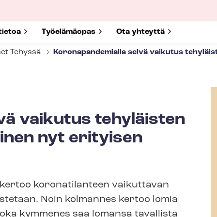
submenu for
tietoa
Show submenu for
Työelämäopas
Show submenu for
Ota yhteyttä
set Tehyssä
Koronapandemialla selvä vaikutus tehyläist
ä vaikutus tehyläisten
inen nyt erityisen
 kertoo koronatilanteen vaikuttavan
stetaan. Noin kolmannes kertoo lomia
Joka kymmenes saa lomansa tavallista