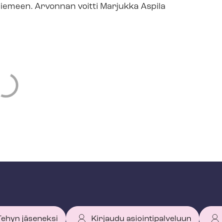
niemeen. Arvonnan voitti Marjukka Aspila
 Tehyn jäseneksi
Kirjaudu asiointipalveluun