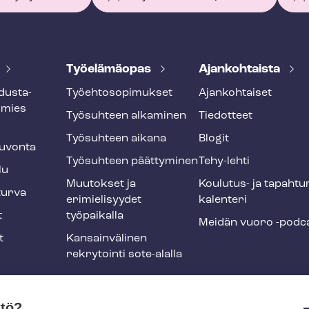
Työelämäopas
Ajankohtaista
dus­ta­
Työ­eh­to­so­pi­muk­set
Ajankohtaiset
smies
Työsuhteen alkaminen
Tiedotteet
Työsuhteen aikana
Blogit
u­von­ta
Työsuhteen päättyminen
Tehy-lehti
lu
Muutokset ja
Koulutus- ja ta­pah­tu
tur­va
erimielisyydet
ka­len­te­ri
t
työpaikalla
Meidän vuoro -podc
t
Kansainvälinen
rekrytointi sote-alalla
liikuntaedut
ttö?