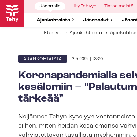
Hyppää
Show
Jäsenelle
Show
Liity Tehyyn
Show
Tietoa meistä
pääsisältöön
submenu
submenu
submenu
for
for
for
Show submenu for
Ajankohtaista
Show submenu for
Jäsenedut
Show 
Jäsen
Etusivu
Ajankohtaista
Ajankohtai
3.5.2021 | 13:20
ARTIKKELIN
AJANKOHTAISTA
KATEGORIA
Koronapandemialla selv
kesälomiin – "Palautum
tärkeää"
Neljännes Tehyn kyselyyn vastanneista
siihen, miten heidän kesälomansa vahvi
vahvistettavan tavallista myöhemmin. 