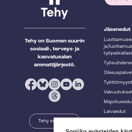
T
Jäsenedut
e
Luot­ta­muse­
Tehy on Suomen suurin
h
ja/luottamu
sosiaali-, terveys- ja
y
työpaikallasi
kasvatusalan
f
Työ­suh­de­ne
ammattijärjestö.
o
Oikeuspalve
o
Työt­tö­myys­
t
Vakuutukse
e
Majoitusedu
r
Laivaedut
Tehy somessa
Terveys- ja 
Sopiiko evästeiden käy
Muut edut