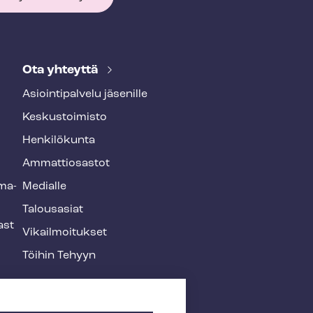
Ota yhteyttä
Asioin­ti­pal­ve­lu jäsenille
Keskustoimisto
Henkilökunta
Ammattiosastot
­ma­
Medialle
Talousasiat
ast
Vi­kail­moi­tuk­set
Töihin Tehyyn