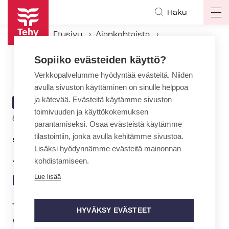
Hyppää
Haku
Op
pääsisältöön
ma
Etusivu
Ajankohtaista
na
Ajankohtaiset Tehyssä
Sopiiko evästeiden käyttö?
”Kohdattaisiin ihan ihmisenä” – sosiaalialan webinaari päihdeasiakkaista
Verkkopalvelumme hyödyntää evästeitä. Niiden
avulla sivuston käyttäminen on sinulle helppoa
ja kätevää. Evästeitä käytämme sivuston
ARTIKKELIN
AJANKOHTAISTA
toimivuuden ja käyttökokemuksen
KATEGORIA
8.1.2021 | 9:49
parantamiseksi. Osaa evästeistä käytämme
tilastointiin, jonka avulla kehitämme sivustoa.
”Kohdattaisiin ihan ihmisenä”
Lisäksi hyödynnämme evästeitä mainonnan
– sosiaalialan webinaari
kohdistamiseen.
päihdeasiakkaista
Lue lisää
Tehyn sosiaalialan webinaarit jatkuvat.
HYVÄKSY EVÄSTEET
Webinaareihin voivat osallistua kaikki