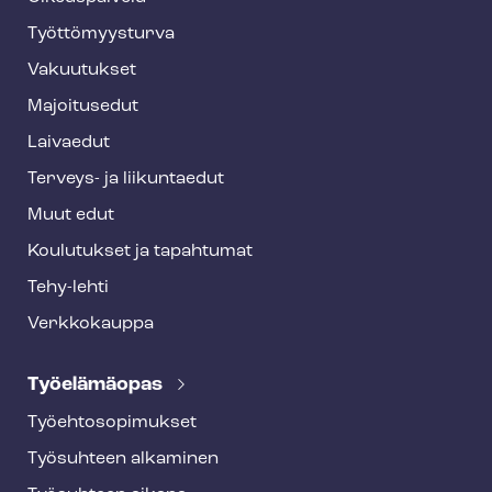
o
o
Työt­tö­myys­tur­va
t
Vakuutukset
e
Majoitusedut
r
Laivaedut
Terveys- ja liikuntaedut
Muut edut
Koulutukset ja tapahtumat
Tehy-lehti
Verkkokauppa
Työelämäopas
Työ­eh­to­so­pi­muk­set
Työsuhteen alkaminen