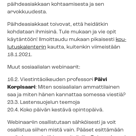
päihdeasiakkaan kohtaamisesta ja sen
arvokkuudesta.
Päihdeasiakkaat toivovat, että heidätkin
kohdataan ihmisinä. Tule mukaan ja vie opit
käytäntöön! Ilmoittaudu mukaan pikaisesti
kou­
lu­tus­ka­len­te­rin
kautta, kuitenkin viimeistään
18.1.2021.
Muut sosiaalialan webinaarit:
16.2. Viestintäoikeuden professori
Päivi
Korpisaari
: Miten sosiaalialan ammattilainen
saa ja miten hänen kannattaa somessa viestiä?
23.3. Lastensuojelun teemoja
20.4. Koko päivän kestävä opintopäivä.
Webinaariin osallistutaan sähköisesti ja voit
osallistua siihen mistä vain. Pääset esittämään