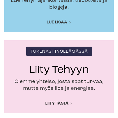
Lue Tehyn ajankohtaisia, tiedotteita ja
blogeja.
LUE LISÄÄ
TUKENASI TYÖELÄMÄSSÄ
Liity Tehyyn
Olemme yhteisö, josta saat turvaa,
mutta myös iloa ja energiaa.
LIITY TÄSTÄ