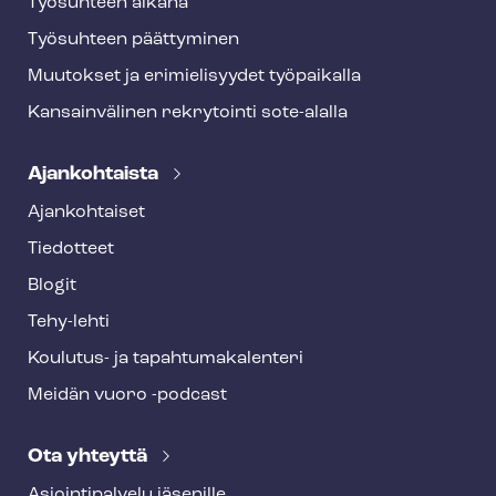
Työsuhteen aikana
Työsuhteen päättyminen
Muutokset ja erimielisyydet työpaikalla
Kansainvälinen rekrytointi sote-alalla
Ajankohtaista
Ajankohtaiset
Tiedotteet
Blogit
Tehy-lehti
Koulutus- ja ta­pah­tu­ma­ka­len­te­ri
Meidän vuoro -podcast
Ota yhteyttä
Asioin­ti­pal­ve­lu jäsenille