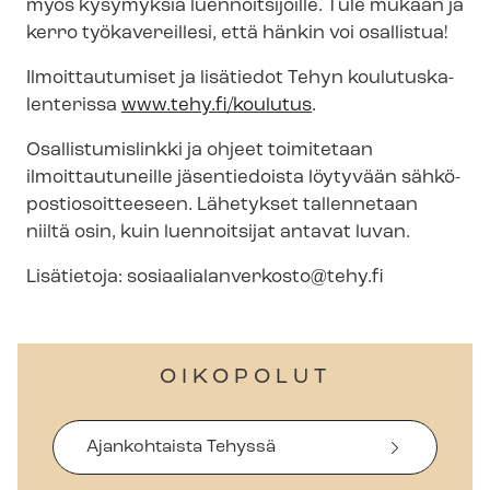
myös kysymyksiä luennoitsijoille. Tule mukaan ja
kerro työkavereillesi, että hänkin voi osallistua!
Ilmoittautumiset ja lisätiedot Tehyn kou­lu­tus­ka­
len­te­ris­sa
www.tehy.fi/koulutus
.
Osal­lis­tu­mis­link­ki ja ohjeet toimitetaan
ilmoittautuneille jäsentiedoista löytyvään säh­kö­
pos­tio­soit­tee­seen. Lähetykset tallennetaan
niiltä osin, kuin luennoitsijat antavat luvan.
Lisätietoja:
so­si­aa­lia­lan­ver­kos­to@tehy.fi
OIKOPOLUT
Ajankohtaista Tehyssä