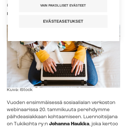
ammattilaiset, jotka kokevat hyötyvänsä
VAIN PAKOLLISET EVÄSTEET
niistä.
EVÄSTEASETUKSET
Kuvateksti
Kuva: iStock
Vuoden ensimmäisessä sosiaalialan verkoston
webinaarissa 20. tammikuuta perehdymme
päihdeasiakkaan kohtaamiseen. Luennoitsijana
on Tukikohta ry:n
Johanna Haukka
, joka kertoo