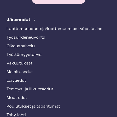
T
e
Jäsenedut
h
Luot­ta­muse­dus­ta­ja/luottamusmies työpaikallasi
y
Työ­suh­de­neu­von­ta
f
o
Oikeuspalvelu
o
Työt­tö­myys­tur­va
t
Vakuutukset
e
Majoitusedut
r
Laivaedut
Terveys- ja liikuntaedut
Muut edut
Koulutukset ja tapahtumat
Tehy-lehti