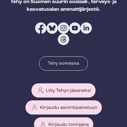
Tehy on Suomen suurin sosiaali-, terveys- ja
kasvatusalan ammattijärjestö.
Tehy somessa
Liity Tehyn jäseneksi
Kirjaudu asiointipalveluun
Kirjaudu toimijana