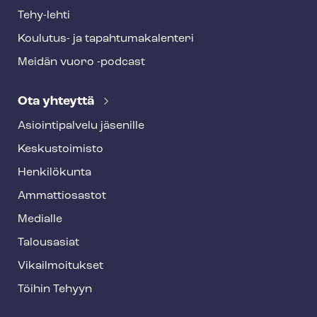
Tehy-lehti
Koulutus- ja ta­pah­tu­ma­ka­len­te­ri
Meidän vuoro -podcast
Ota yhteyttä
Asioin­ti­pal­ve­lu jäsenille
Keskustoimisto
Henkilökunta
Ammattiosastot
Medialle
Talousasiat
Vi­kail­moi­tuk­set
Töihin Tehyyn