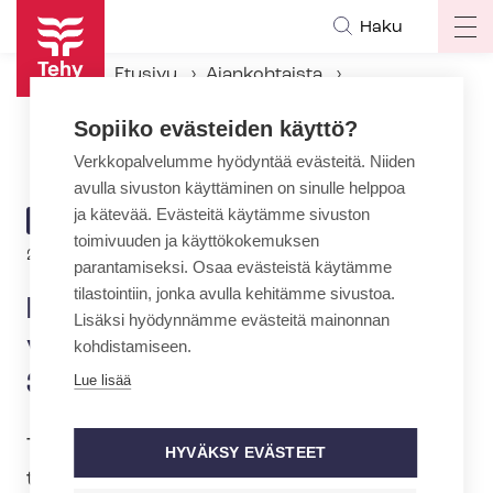
Hyppää
Haku
Op
pääsisältöön
ma
Etusivu
Ajankohtaista
na
Ajankohtaiset Tehyssä
Sopiiko evästeiden käyttö?
Huoltotöitä Tehyn verkkopalvelussa torstaina 30.1.
Verkkopalvelumme hyödyntää evästeitä. Niiden
avulla sivuston käyttäminen on sinulle helppoa
ja kätevää. Evästeitä käytämme sivuston
ARTIKKELIN
AJANKOHTAISTA
toimivuuden ja käyttökokemuksen
KATEGORIA
29.1.2020 | 10:57
parantamiseksi. Osaa evästeistä käytämme
tilastointiin, jonka avulla kehitämme sivustoa.
Huoltotöitä Tehyn
Lisäksi hyödynnämme evästeitä mainonnan
verkkopalvelussa torstaina
kohdistamiseen.
30.1.
Lue lisää
Tehyn verkkosivustolla suoritetaan
HYVÄKSY EVÄSTEET
torstaina 30.1.2020 huoltotöitä klo 17:00