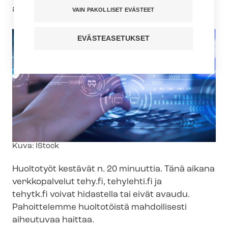
alkaen.
VAIN PAKOLLISET EVÄSTEET
EVÄSTEASETUKSET
Kuvateksti
Kuva: IStock
Huoltotyöt kestävät n. 20 minuuttia. Tänä aikana
verkkopalvelut tehy.fi, tehylehti.fi ja
tehytk.fi voivat hidastella tai eivät avaudu.
Pahoittelemme huoltotöistä mahdollisesti
aiheutuvaa haittaa.