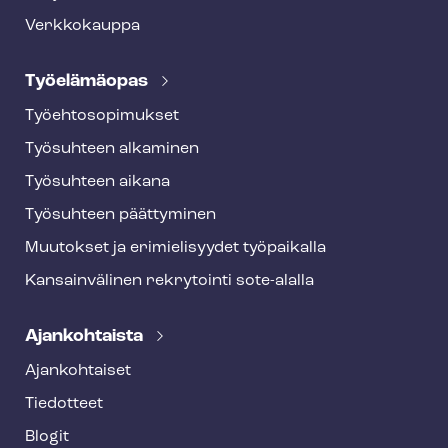
Verkkokauppa
Työelämäopas
Työ­eh­to­so­pi­muk­set
Työsuhteen alkaminen
Työsuhteen aikana
Työsuhteen päättyminen
Muutokset ja erimielisyydet työpaikalla
Kansainvälinen rekrytointi sote-alalla
Ajankohtaista
Ajankohtaiset
Tiedotteet
Blogit