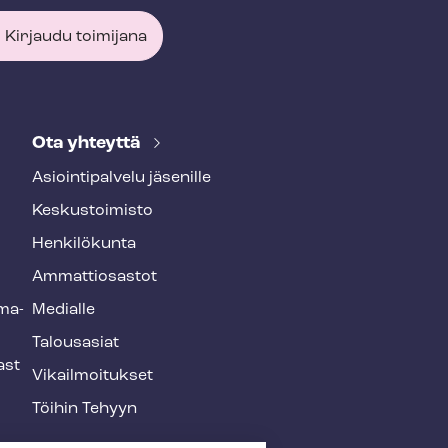
Kirjaudu toimijana
Ota yhteyttä
Asioin­ti­pal­ve­lu jäsenille
Keskustoimisto
Henkilökunta
Ammattiosastot
­ma­
Medialle
Talousasiat
ast
Vi­kail­moi­tuk­set
Töihin Tehyyn