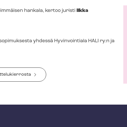
äärimmäisen hankala
, kertoo juristi
Ilkka
to­so­pi­muk­ses­ta yhdessä Hyvinvointiala HALI ry:n ja
e­lu­kier­ros­ta