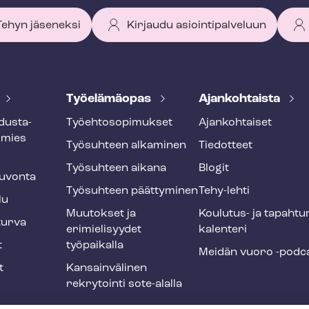
 Tehyn jäseneksi
Kirjaudu asiointipalveluun
Työelämäopas
Ajankohtaista
dus­ta­
Työ­eh­to­so­pi­muk­set
Ajankohtaiset
smies
Työsuhteen alkaminen
Tiedotteet
Työsuhteen aikana
Blogit
u­von­ta
Työsuhteen päättyminen
Tehy-lehti
lu
Muutokset ja
Koulutus- ja ta­pah­tu
tur­va
erimielisyydet
ka­len­te­ri
t
työpaikalla
Meidän vuoro -podc
t
Kansainvälinen
rekrytointi sote-alalla