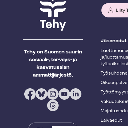
Liity
T
Jäsenedut
e
Luot­ta­muse­
Tehy on Suomen suurin
h
ja/luottamu
sosiaali-, terveys- ja
y
työpaikallasi
kasvatusalan
f
Työ­suh­de­ne
ammattijärjestö.
o
Oikeuspalve
o
Työt­tö­myys­
t
Vakuutukse
e
Majoitusedu
r
Laivaedut