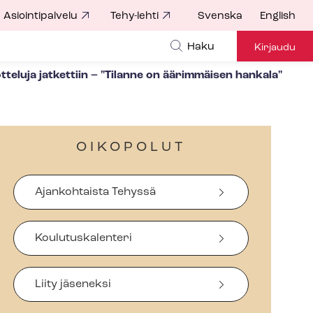
Asiointipalvelu
Tehy-lehti
Svenska
English
Haku
Kirjaudu
u­vot­te­lu­ja jatkettiin – "Tilanne on äärimmäisen hankala"
OIKOPOLUT
Ajankohtaista Tehyssä
Koulutuskalenteri
Liity jäseneksi