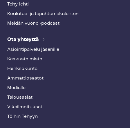
Tehy-lehti
Koulutus- ja ta­pah­tu­ma­ka­len­te­ri
Meidän vuoro -podcast
Ota yhteyttä
Asioin­ti­pal­ve­lu jäsenille
Keskustoimisto
Henkilökunta
Ammattiosastot
Medialle
Talousasiat
Vi­kail­moi­tuk­set
Töihin Tehyyn