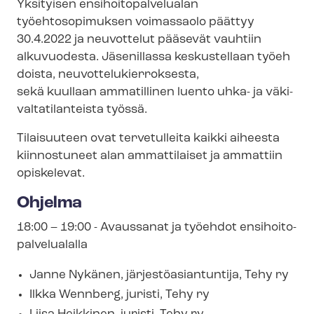
Yksityisen en­si­hoi­to­pal­ve­lua­lan
työehtosopimuksen voimassaolo päättyy
30.4.2022 ja neuvottelut pääsevät vauhtiin
alkuvuodesta. Jäsenillassa keskustellaan työeh
doista, neu­vot­te­lu­kier­rok­ses­ta,
sekä kuullaan ammatillinen luento uhka- ja vä­ki­
val­ta­ti­lan­teis­ta työssä.
Tilaisuuteen ovat tervetulleita kaikki aiheesta
kiinnostuneet alan ammattilaiset ja ammattiin
opiskelevat.
Ohjelma
18:00 – 19:00 - Avaussanat ja työehdot en­si­hoi­to­
pal­ve­lua­lal­la
Janne Nykänen, jär­jes­tö­asian­tun­ti­ja, Tehy ry
Ilkka Wennberg, juristi, Tehy ry