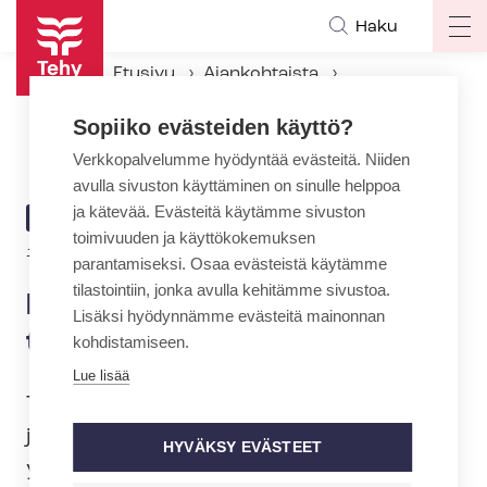
Hyppää
Haku
Op
pääsisältöön
ma
Etusivu
Ajankohtaista
na
Ajankohtaiset Tehyssä
Sopiiko evästeiden käyttö?
Ensihoitaja, neuvottelut työehdoistasi lähestyvät
Verkkopalvelumme hyödyntää evästeitä. Niiden
avulla sivuston käyttäminen on sinulle helppoa
ja kätevää. Evästeitä käytämme sivuston
ARTIKKELIN
AJANKOHTAISTA
toimivuuden ja käyttökokemuksen
KATEGORIA
19.10.2021 | 9:24
parantamiseksi. Osaa evästeistä käytämme
tilastointiin, jonka avulla kehitämme sivustoa.
Ensihoitaja, neuvottelut
Lisäksi hyödynnämme evästeitä mainonnan
työehdoistasi lähestyvät
kohdistamiseen.
Lue lisää
Tehy ja Suomen ensihoitoalan liitto SEHL
järjestävät valtakunnallisen jäsenillan
HYVÄKSY EVÄSTEET
yksityisen en­si­hoi­to­pal­ve­lua­lan