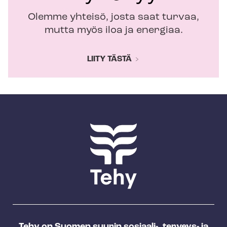
Olemme yhteisö, josta saat turvaa,
mutta myös iloa ja energiaa.
LIITY TÄSTÄ
Tehy on Suomen suurin sosiaali-, terveys- ja