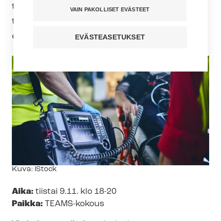
työehtosopimuksen piirissä
VAIN PAKOLLISET EVÄSTEET
työskenteleville sekä ensihoitoa
opiskeleville.
EVÄSTEASETUKSET
Kuvateksti
Kuva: iStock
Aika:
tiistai 9.11. klo 18-20
Paikka:
TEAMS-kokous