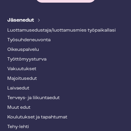
T
e
Jäsenedut
h
Luot­ta­muse­dus­ta­ja/luottamusmies työpaikallasi
y
Työ­suh­de­neu­von­ta
f
o
Oikeuspalvelu
o
Työt­tö­myys­tur­va
t
Vakuutukset
e
Majoitusedut
r
Laivaedut
Terveys- ja liikuntaedut
Muut edut
Koulutukset ja tapahtumat
Tehy-lehti