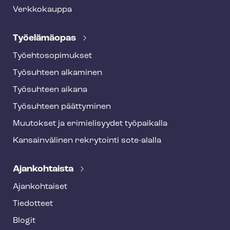
Verkkokauppa
Työelämäopas
Työ­eh­to­so­pi­muk­set
Työsuhteen alkaminen
Työsuhteen aikana
Työsuhteen päättyminen
Muutokset ja erimielisyydet työpaikalla
Kansainvälinen rekrytointi sote-alalla
Ajankohtaista
Ajankohtaiset
Tiedotteet
Blogit