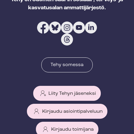
kasvatusalan ammattijärjestö.
Tehy somessa
Liity Tehyn jäseneksi
Kirjaudu asiointipalveluun
Kirjaudu toimijana