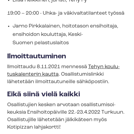
Liisa Heikkinen, juristi, Tehy ry
19:00 – 20:00 - Uhka- ja vä­ki­val­ta­ti­lan­teet työssä
Jarno Pirkkalainen, hoitotason ensihoitaja,
ensihoidon kouluttaja, Keski-
Suomen pelastuslaitos
Ilmoittautuminen
Ilmoittaudu 8.11.2021 mennessä
Tehyn kou­lu­
tus­ka­len­te­rin kautta
. Osal­lis­tu­mis­link­ki
lähetetään ilmoittautuneille sähköpostiin.
Eikä siinä vielä kaikki
Osallistujien kesken arvotaan osal­lis­tu­mi­soi­
keuk­sia Ensihoitopäiville 22.-23.4.2022 Turkuun.
Osallistujille lähetetään jälkikäteen myös
Kotipizzan lahjakortti!