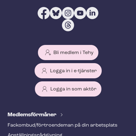
Bli medlem i Tehy
Logga in i e-tjänster
Logga in som aktör
T
e
Med­lems­för­må­ner
h
Fackombud/förtroendeman på din arbetsplats
y
An­ställ­nings­råd­giv­ning