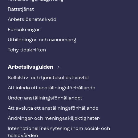
f
o
Rättstjänst
o
Ar­bets­lös­hets­skydd
t
Försäkringar
e
Utbildningar och evenemang
r
Tehy-​tidskriften
Ar­bets­livs­gui­den
Kollektiv- och tjäns­te­kol­lek­tivav­tal
Att inleda ett an­ställ­nings­för­hål­lan­de
Under an­ställ­nings­för­hål­lan­det
Att avsluta ett an­ställ­nings­för­hål­lan­de
Ändringar och me­nings­skilj­ak­tig­he­ter
Internationell rekrytering inom social- och
hälsovården