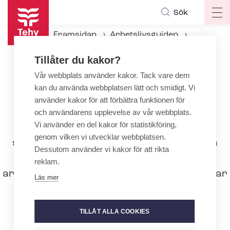
Hoppa
Sök
Op
till
ma
huvudinnehåll
Framsidan
Arbetslivsguiden
na
Att avsluta ett an­ställ­nings­för­hål­lan­de
Tillåter du kakor?
Återbetalning av ut­bild­nings­kost­na­der
Vår webbplats använder kakor. Tack vare dem
kan du använda webbplatsen lätt och smidigt. Vi
Återbetalning av ut­bild­nings­
använder kakor för att förbättra funktionen för
kost­na­der
och användarens upplevelse av vår webbplats.
Vi använder en del kakor för statistikföring,
Om arbetsgivaren bekostar en
genom vilken vi utvecklar webbplatsen.
specialutbildning för arbetstagaren, kan
Dessutom använder vi kakor för att rikta
arbetsgivaren som gengäld kräva att
reklam.
arbetstagaren förbinder sig att stanna kvar
Läs mer
på sitt arbete för en viss minimitid. Om
minimitiden inte uppfylls måste
TILLÅT ALLA COOKIES
arbetstagaren ersätta kostnaderna för