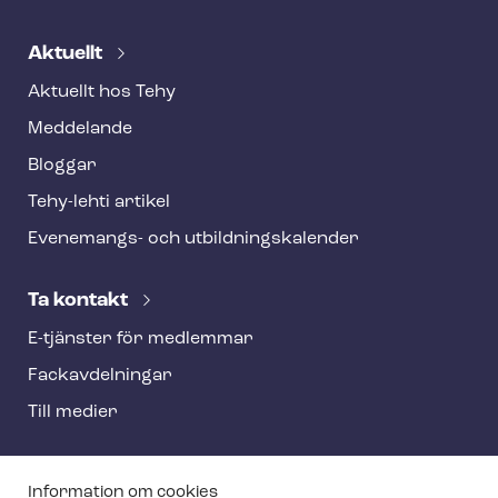
Aktuellt
Aktuellt hos Tehy
Meddelande
Bloggar
Tehy-lehti artikel
Evenemangs- och ut­bild­nings­ka­len­der
Ta kontakt
E-tjänster för medlemmar
Fackav­del­ning­ar
Till medier
T
Information om cookies