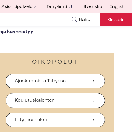
Asiointipalvelu
Tehy-lehti
Svenska
English
Haku
Kirjaudu
nja käynnistyy
OIKOPOLUT
Ajankohtaista Tehyssä
Koulutuskalenteri
Liity jäseneksi