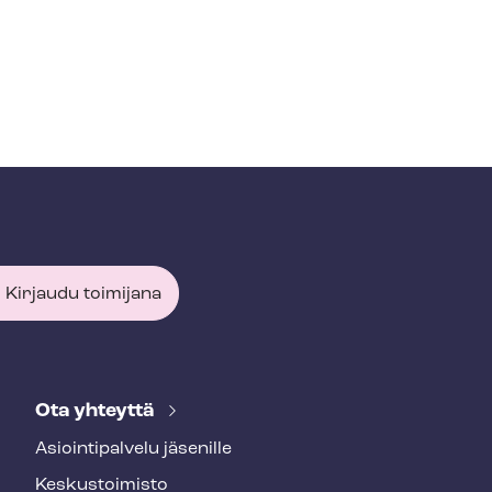
Kirjaudu toimijana
Ota yhteyttä
Asioin­ti­pal­ve­lu jäsenille
Keskustoimisto