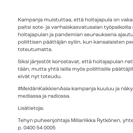
Kampanja muistuttaa, että hoitajapula on vaka
paitsi sote- ja var­hais­kas­va­tusa­lan työpaikoi
hoitajapulan ja pandemian seurauksena ajautu
poliittisen päättäjän syliin, kun kansalaisten p
toteutumatta.
Siksi järjestöt korostavat, että hoitajapulan rat
tään, mutta yhtä lailla myös poliittisille päättäji
eivät nyt toteudu.
#MeidänKaikkienAsia-​kampanja kuuluu ja näkyy
mediassa ja radiossa.
Lisätietoja:
Tehyn puheenjohtaja Millariikka Rytkönen, yhte
p.
0400 54 0005