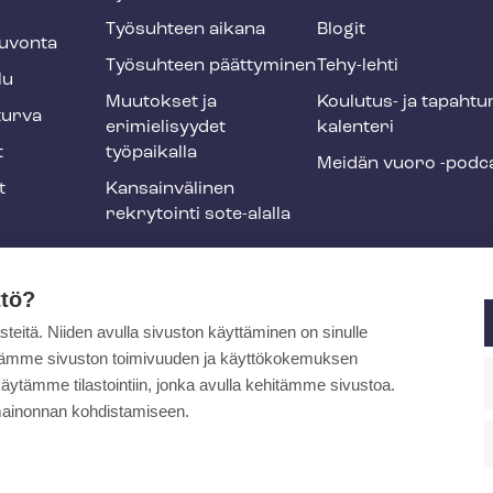
Työsuhteen aikana
Blogit
u­von­ta
Työsuhteen päättyminen
Tehy-lehti
lu
Muutokset ja
Koulutus- ja ta­pah­tu
tur­va
erimielisyydet
ka­len­te­ri
t
työpaikalla
Meidän vuoro -podc
t
Kansainvälinen
rekrytointi sote-alalla
liikuntaedut
ttö?
itä. Niiden avulla sivuston käyttäminen on sinulle
ja
ytämme sivuston toimivuuden ja käyttökokemuksen
äytämme tilastointiin, jonka avulla kehitämme sivustoa.
ainonnan kohdistamiseen.
pa