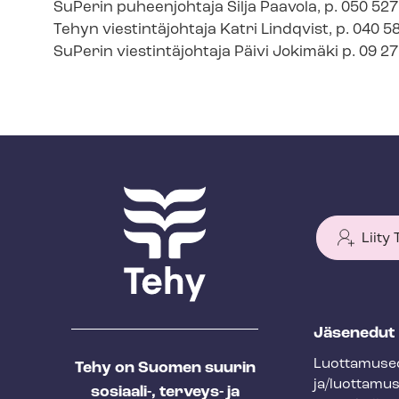
SuPerin puheenjohtaja Silja Paavola, p. 050 52
Tehyn viestintäjohtaja Katri Lindqvist, p. 040 5
SuPerin viestintäjohtaja Päivi Jokimäki p. 09 
Liity
T
Jäsenedut
e
Luot­ta­muse­
Tehy on Suomen suurin
h
ja/luottamu
sosiaali-, terveys- ja