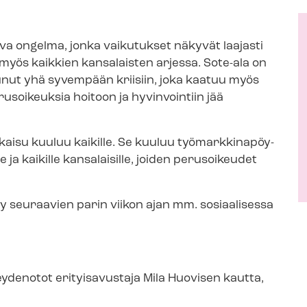
va ongelma, jonka vaikutukset näkyvät laajasti
lla myös kaikkien kansalaisten arjessa. Sote-ala on
nut yhä syvempään kriisiin, joka kaatuu myös
erusoikeuksia hoitoon ja hyvinvointiin jää
kaisu kuuluu kaikille. Se kuuluu työ­mark­ki­na­pöy­
lle ja kaikille kansalaisille, joiden perusoikeudet
 seuraavien parin viikon ajan mm. sosiaalisessa
ydenotot erityisavustaja Mila Huovisen kautta,