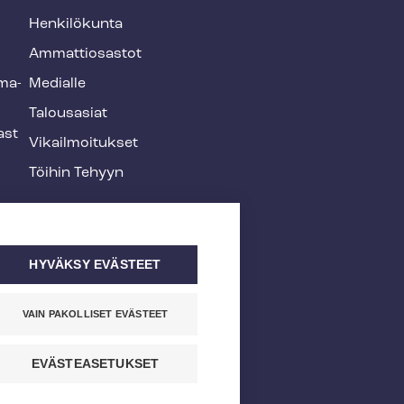
Henkilökunta
Ammattiosastot
­ma­
Medialle
Talousasiat
ast
Vi­kail­moi­tuk­set
Töihin Tehyyn
HYVÄKSY EVÄSTEET
VAIN PAKOLLISET EVÄSTEET
EVÄSTEASETUKSET