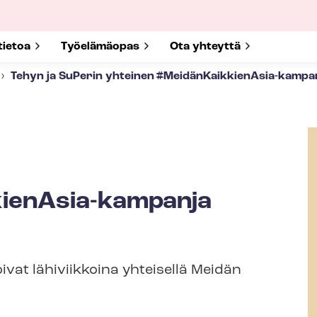
submenu for
tietoa
Show submenu for
Työelämäopas
Show submenu for
Ota yhteyttä
Tehyn ja SuPerin yhteinen #MeidänKaikkienAsia-​kampa
ienAsia-​kampanja
ivat lähiviikkoina yhteisellä Meidän