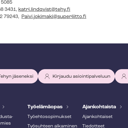
7 5085
88 3431,
katri.lindqvist@tehy.fi
272 79243,
Paivi.jokimaki@superliitto.fi
 Tehyn jäseneksi
Kirjaudu asiointipalveluun
Työelämäopas
Ajankohtaista
dus­ta­
Työ­eh­to­so­pi­muk­set
Ajankohtaiset
smies
Työsuhteen alkaminen
Tiedotteet