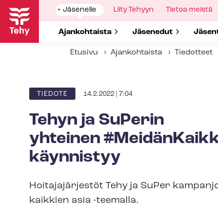
Hyppää
Show
Jäsenelle
Show
Liity Tehyyn
Show
Tietoa meistä
pääsisältöön
submenu
submenu
submenu
for
for
for
Show submenu for
Ajankohtaista
Show submenu for
Jäsenedut
Show 
Jäsen
Etusivu
Ajankohtaista
Tiedotteet
14.2.2022 | 7:04
ARTIKKELIN
TIEDOTE
KATEGORIA
Tehyn ja SuPerin
yhteinen #MeidänKaikk
käynnistyy
Hoitajajärjestöt Tehy ja SuPer kampanjo
kaikkien asia -teemalla.