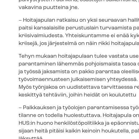
vakavina puutteina jne.
– Hoitajapulan ratkaisu on yksi seuraavan hal
paitsi kansalaisille perustuslain turvaamista 
kriisivalmiudesta. Yhteiskuntamme ei enää ky
kriisejä, jos järjestelmä on näin rikki hoitajap
Tehyn mukaan hoitajapulaan tulee vastata usei
parantaminen lähemmäs pohjoismaista tasoa on 
ja työssä jaksamista on pakko parantaa oleellis
työvoimaennusteen julkaisemisen yhteydessä. 
Myös työnjakoa on uudistettava tarvittaessa rei
keskittyä tehtäviin, joihin heidät on koulutettu
– Palkkauksen ja työolojen parantamisessa työ
tilanne on todella huolestuttava. Hoitajapula o
HUS:in huono hen­ki­lös­tö­po­li­tiik­ka ja epäonn
sijaan heitä pitäisi kaikin keinoin houkutella, pa
läksyttää.