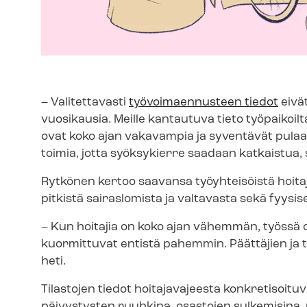
– Valitettavasti
työvoimaennusteen tiedot
eivät
vuosikausia. Meille kantautuva tieto työpaikoi
ovat koko ajan vakavampia ja syventävät pulaa
toimia, jotta syöksykierre saadaan katkaistua
Rytkönen kertoo saavansa työyhteisöistä hoita
pitkistä sairaslomista ja valtavasta sekä fyys
– Kun hoitajia on koko ajan vähemmän, työssä ol
kuormittuvat entistä pahemmin. Päättäjien ja t
heti.
Tilastojen tiedot hoitajavajeesta konkretisoituv
päivystysten ruuhkina, osastojen sulkemisina,