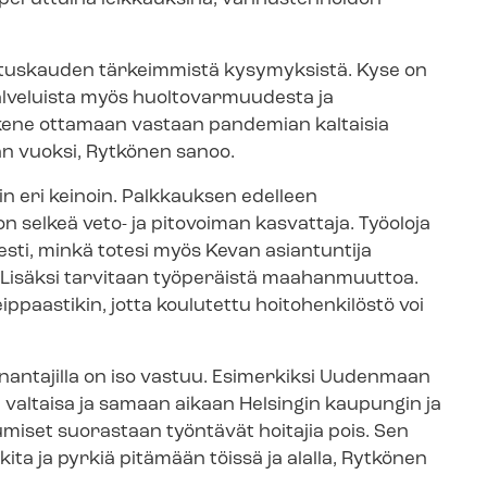
lituskauden tärkeimmistä kysymyksistä. Kyse on
palveluista myös huoltovarmuudesta ja
kene ottamaan vastaan pandemian kaltaisia
ulan vuoksi, Rytkönen sanoo.
n eri keinoin. Palkkauksen edelleen
selkeä veto- ja pitovoiman kasvattaja. Työoloja
esti, minkä totesi myös Kevan asiantuntija
Lisäksi tarvitaan työperäistä maahanmuuttoa.
ppaastikin, jotta koulutettu hoitohenkilöstö voi
nantajilla on iso vastuu. Esimerkiksi Uudenmaan
n valtaisa ja samaan aikaan Helsingin kaupungin ja
istumiset suorastaan työntävät hoitajia pois. Sen
lkita ja pyrkiä pitämään töissä ja alalla, Rytkönen