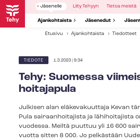
Hyppää
Show
Jäsenelle
Show
Liity Tehyyn
Show
Tietoa meistä
pääsisältöön
submenu
submenu
submenu
for
for
for
Show submenu for
Ajankohtaista
Show submenu for
Jäsenedut
Show 
Jäsen
Etusivu
Ajankohtaista
Tiedotteet
1.3.2023 | 9:34
ARTIKKELIN
TIEDOTE
KATEGORIA
Tehy: Suomessa viimeis
hoitajapula
Julkisen alan eläkevakuuttaja Kevan tä
Pula sairaanhoitajista ja lähihoitajista
vuodessa. Meiltä puuttuu yli 16 600 sai
vuotta sitten 8 000. Jo pelkästään Uude