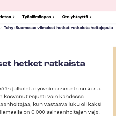
submenu for
tietoa
Show submenu for
Työelämäopas
Show submenu for
Ota yhteyttä
Tehy: Suomessa viimeiset hetket ratkaista hoitajapula
et hetket ratkaista
nään julkaistu työvoimaennuste on karu.
 on kasvanut rajusti vain kahdessa
raanhoitajaa, kun vastaava luku oli kaksi
llamaalla on 6 000 sairaanhoitajan vaje.