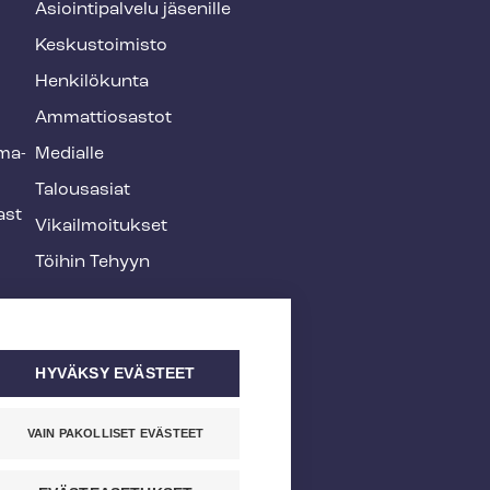
Asioin­ti­pal­ve­lu jäsenille
Keskustoimisto
Henkilökunta
Ammattiosastot
­ma­
Medialle
Talousasiat
ast
Vi­kail­moi­tuk­set
Töihin Tehyyn
HYVÄKSY EVÄSTEET
VAIN PAKOLLISET EVÄSTEET