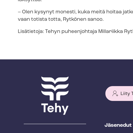
– Olen kysynyt monesti, kuka meitä hoitaa jat
vaan totista totta, Rytkönen sanoo.
Lisätietoja: Tehyn puheenjohtaja Millariikka R
Liity
T
Jäsenedut
e