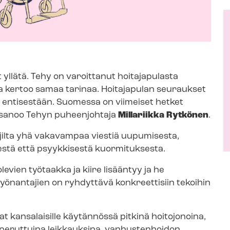
 yllätä. Tehy on varoittanut hoitajapulasta
lta kertoo samaa tarinaa. Hoitajapulan seuraukset
 entisestään. Suomessa on viimeiset hetket
, sanoo Tehyn puheenjohtaja
Millariikka Rytkönen
.
jilta yhä vakavampaa viestiä uupumisesta,
isestä että psyykkisestä kuormituksesta.
evien työtaakka ja kiire lisääntyy ja he
yönantajien on ryhdyttävä konkreettisiin tekoihin
at kansalaisille käytännössä pitkinä hoitojonoina,
 peruttuina leikkauksina, vanhustenhoidon