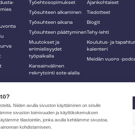
dus­ta­
Työ­eh­to­so­pi­muk­set
Ajankohtaiset
smies
Työsuhteen alkaminen
Tiedotteet
Työsuhteen aikana
Blogit
u­von­ta
Työsuhteen päättyminen
Tehy-lehti
lu
Muutokset ja
Koulutus- ja ta­pah­tu
tur­va
erimielisyydet
ka­len­te­ri
t
työpaikalla
Meidän vuoro -podc
t
Kansainvälinen
rekrytointi sote-alalla
liikuntaedut
ttö?
itä. Niiden avulla sivuston käyttäminen on sinulle
ja
ytämme sivuston toimivuuden ja käyttökokemuksen
äytämme tilastointiin, jonka avulla kehitämme sivustoa.
ainonnan kohdistamiseen.
pa