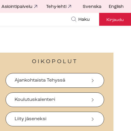
Asiointipalvelu
Tehy-lehti
Svenska
English
Haku
Kirjaudu
OIKOPOLUT
Ajankohtaista Tehyssä
Koulutuskalenteri
Liity jäseneksi