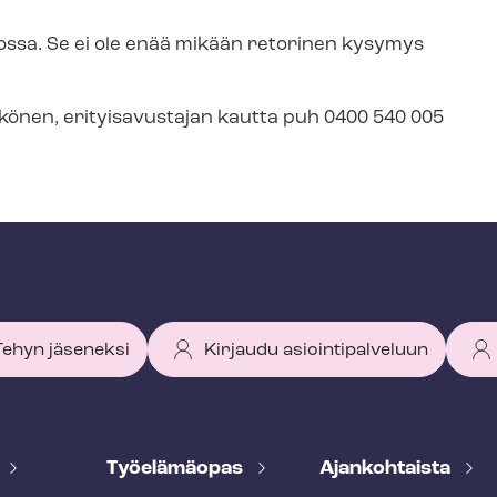
kossa. Se ei ole enää mikään retorinen kysymys
ytkönen, erityisavustajan kautta puh 0400 540 005
 Tehyn jäseneksi
Kirjaudu asiointipalveluun
Työelämäopas
Ajankohtaista