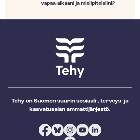
vapaa-aikaani ja mielipiteisiini?
Tehy on Suomen suurin sosiaali-, terveys- ja
kasvatusalan ammattijärjestö.