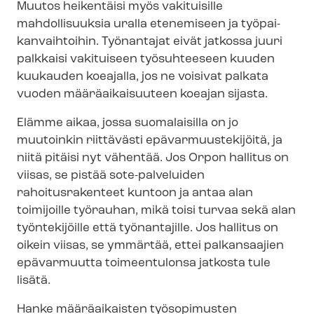
Muutos heikentäisi myös vakituisille
mahdollisuuksia uralla etenemiseen ja työ­pai­
kan­vaih­toi­hin. Työnantajat eivät jatkossa juuri
palkkaisi vakituiseen työsuhteeseen kuuden
kuukauden koeajalla, jos ne voisivat palkata
vuoden määräaikaisuuteen koeajan sijasta.
Elämme aikaa, jossa suomalaisilla on jo
muutoinkin riittävästi epä­var­muus­te­ki­jöi­tä, ja
niitä pitäisi nyt vähentää. Jos Orpon hallitus on
viisas, se pistää sote-palveluiden
rahoitusrakenteet kuntoon ja antaa alan
toimijoille työrauhan, mikä toisi turvaa sekä alan
työntekijöille että työnantajille. Jos hallitus on
oikein viisas, se ymmärtää, ettei palkansaajien
epävarmuutta toimeentulonsa jatkosta tule
lisätä.
Hanke määräaikaisten työsopimusten