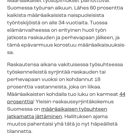
Määräaikaiset työsopimukset painottuvat
Suomessa työuran alkuun. Lähes 60 prosenttia
kaikista määräaikaisista naispuoleisista
työntekijöistä on alle 34-vuotiaita. Tuossa
elämänvaiheessa on erityinen huoli työn
jatkosta raskauden ja perhevapaan jälkeen, ja
tämä epävarmuus korostuu mää­rä­ai­kai­suuk­sis­
sa.
Raskautensa aikana vakituisessa työsuhteessa
työskennelleistä syrjintää raskauden tai
perhevapaan vuoksi on kohdannut 18
prosenttia vastanneista, joka on liikaa.
Määräaikaisten kohdalla tuo luku on karmeat
44
prosenttia
! Yleisin ras­kaus­syr­jin­tä­ko­ke­mus
Suomessa on
määräaikaisen työsuhteen
jatkamatta jättäminen
. Hallituksen ajama
muutos pahentaisi yhä tätä jo nyt häpeällistä
tilannetta.