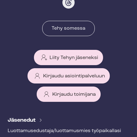
Tehy somessa
Liity Tehyn jäseneksi
Kirjaudu asiointipalveluun
Kirjaudu toimijana
T
e
Jäsenedut
h
Luot­ta­muse­dus­ta­ja/luottamusmies työpaikallasi
y