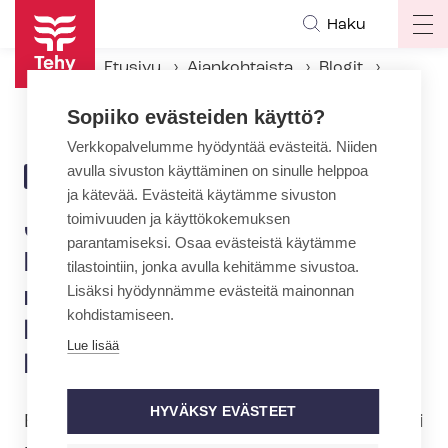
Hyppää
Haku
Op
pääsisältöön
ma
Etusivu
Ajankohtaista
Blogit
na
Jarkko Pehkonen: Määräaikaisuudet merkitsevät epävarmuutta ja huolta, eikä niitä pidä lisätä lainmuutoksilla
Sopiiko evästeiden käyttö?
Verkkopalvelumme hyödyntää evästeitä. Niiden
avulla sivuston käyttäminen on sinulle helppoa
27.1.2025 | 14:33
BLOGI
ja kätevää. Evästeitä käytämme sivuston
toimivuuden ja käyttökokemuksen
Jarkko Pehkonen:
parantamiseksi. Osaa evästeistä käytämme
Määräaikaisuudet
tilastointiin, jonka avulla kehitämme sivustoa.
Lisäksi hyödynnämme evästeitä mainonnan
merkitsevät epävarmuutta ja
kohdistamiseen.
huolta, eikä niitä pidä lisätä
Lue lisää
lainmuutoksilla
HYVÄKSY EVÄSTEET
Esitetyn lakimuutoksen toteutuessa voisi