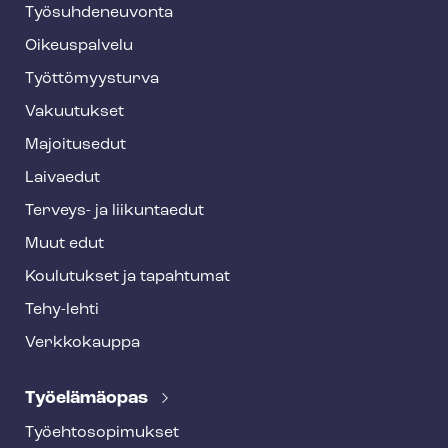
Työ­suh­de­neu­von­ta
f
o
Oikeuspalvelu
o
Työt­tö­myys­tur­va
t
Vakuutukset
e
Majoitusedut
r
Laivaedut
Terveys- ja liikuntaedut
Muut edut
Koulutukset ja tapahtumat
Tehy-lehti
Verkkokauppa
Työelämäopas
Työ­eh­to­so­pi­muk­set