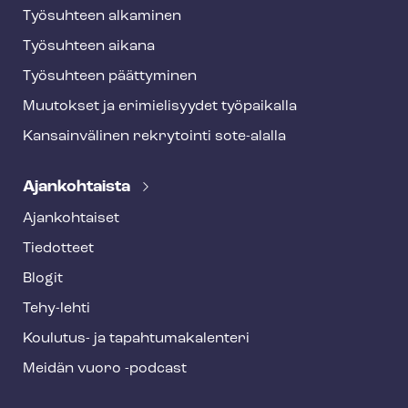
Työsuhteen alkaminen
Työsuhteen aikana
Työsuhteen päättyminen
Muutokset ja erimielisyydet työpaikalla
Kansainvälinen rekrytointi sote-alalla
Ajankohtaista
Ajankohtaiset
Tiedotteet
Blogit
Tehy-lehti
Koulutus- ja ta­pah­tu­ma­ka­len­te­ri
Meidän vuoro -podcast