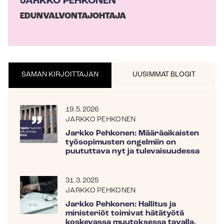
JARKKO PEHKONEN
EDUN­VAL­VON­TA­JOH­TA­JA
SAMAN KIRJOITTAJAN
UUSIMMAT BLOGIT
19.5.2026
JARKKO PEHKONEN
Jarkko Pehkonen: Määräaikaisten
työsopimusten ongelmiin on
puututtava nyt ja tulevaisuudessa
31.3.2025
JARKKO PEHKONEN
Jarkko Pehkonen: Hallitus ja
ministeriöt toimivat hätätyötä
koskevassa muutoksessa tavalla,