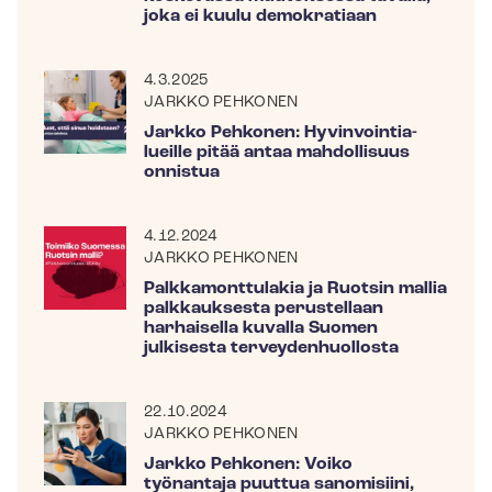
joka ei kuulu demokratiaan
4.3.2025
JARKKO PEHKONEN
Jarkko Pehkonen: Hy­vin­voin­tia­
lueil­le pitää antaa mahdollisuus
onnistua
4.12.2024
JARKKO PEHKONEN
Palkkamonttulakia ja Ruotsin mallia
palkkauksesta perustellaan
harhaisella kuvalla Suomen
julkisesta ter­vey­den­huol­los­ta
22.10.2024
JARKKO PEHKONEN
Jarkko Pehkonen: Voiko
työnantaja puuttua sanomisiini,