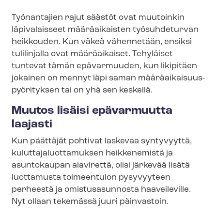
Työnantajien rajut säästöt ovat muutoinkin
läpivalaisseet määräaikaisten työsuhdeturvan
heikkouden. Kun väkeä vähennetään, ensiksi
tulilinjalla ovat määräaikaiset. Tehyläiset
tuntevat tämän epävarmuuden, kun likipitäen
jokainen on mennyt läpi saman mää­rä­ai­kai­suus­
pyö­ri­tyk­sen tai on yhä sen keskellä.
Muutos lisäisi epävarmuutta
laajasti
Kun päättäjät pohtivat laskevaa syntyvyyttä,
ku­lut­ta­ja­luot­ta­muk­sen heikkenemistä ja
asuntokaupan alavirettä, olisi järkevää lisätä
luottamusta toimeentulon pysyvyyteen
perheestä ja omistusasunnosta haaveileville.
Nyt ollaan tekemässä juuri päinvastoin.