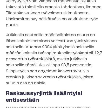
Jo nykyisin vain viidesosa määräaikaisuuksia
tekevistä toimii niin omasta tahdostaan, ilmenee
Tilastokeskuksen työ­voi­ma­tut­ki­muk­ses­ta.
Useimmiten syy pätkätyölle on vakituisen työn
puute.
Julkisella sektorilla määräaikaisten osuus on
lähes kaksinkertainen verrattuna yksityiseen
sektoriin. Vuonna 2024 yksityisellä sektorilla
määräaikaisella työsopimuksella työskenteli 12,7
prosenttia työntekijöistä, mutta julkisella
sektorilla tämä luku oli jopa 23,5 prosenttia.
Silpputyö ja sen ongelmat koskettavat siis
etenkin julkisen sektorin työntekijöitä, joista
suurin osa on naisia.
Raskaussyrjintä lisääntyisi
entisestään