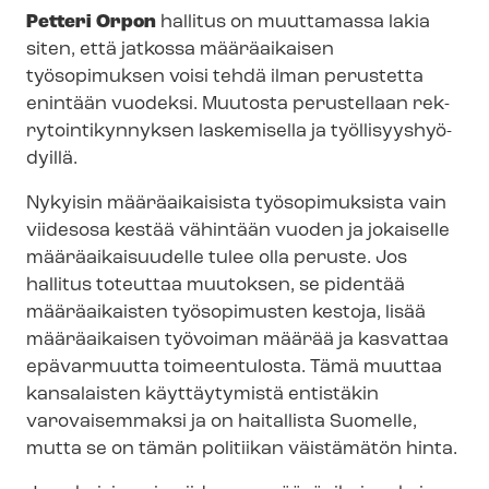
Petteri Orpon
hallitus on muuttamassa lakia
siten, että jatkossa määräaikaisen
työsopimuksen voisi tehdä ilman perustetta
enintään vuodeksi. Muutosta perustellaan rek­
ry­toin­ti­kyn­nyk­sen laskemisella ja työl­li­syys­hyö­
dyil­lä.
Nykyisin määräaikaisista työsopimuksista vain
viidesosa kestää vähintään vuoden ja jokaiselle
mää­rä­ai­kai­suu­del­le tulee olla peruste. Jos
hallitus toteuttaa muutoksen, se pidentää
määräaikaisten työsopimusten kestoja, lisää
määräaikaisen työvoiman määrää ja kasvattaa
epävarmuutta toimeentulosta. Tämä muuttaa
kansalaisten käyttäytymistä entistäkin
varovaisemmaksi ja on haitallista Suomelle,
mutta se on tämän politiikan väistämätön hinta.