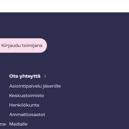
Kirjaudu toimijana
Ota yhteyttä
Asioin­ti­pal­ve­lu jäsenille
Keskustoimisto
Henkilökunta
Ammattiosastot
­ma­
Medialle