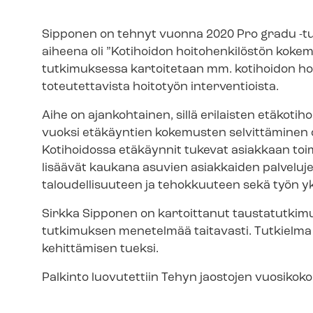
Sipponen on tehnyt vuonna 2020 Pro gradu -tu
aiheena oli ”Kotihoidon hoitohenkilöstön kokem
tutkimuksessa kartoitetaan mm. kotihoidon ho
toteutettavista hoitotyön interventioista.
Aihe on ajankohtainen, sillä erilaisten etäkoti
vuoksi etäkäyntien kokemusten selvittäminen on
Kotihoidossa etäkäynnit tukevat asiakkaan toi
lisäävät kaukana asuvien asiakkaiden palveluje
taloudellisuuteen ja tehokkuuteen sekä työn y
Sirkka Sipponen on kartoittanut taustatutkimuk
tutkimuksen menetelmää taitavasti. Tutkielma t
kehittämisen tueksi.
Palkinto luovutettiin Tehyn jaostojen vuosiko