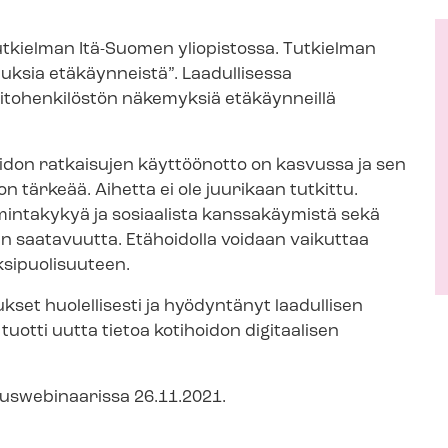
tkielman Itä-Suomen yliopistossa. Tutkielman
uksia etäkäynneistä”. Laadullisessa
itohenkilöstön näkemyksiä etäkäynneillä
hoidon ratkaisujen käyttöönotto on kasvussa ja sen
 tärkeää. Aihetta ei ole juurikaan tutkittu.
mintakykyä ja sosiaalista kanssakäymistä sekä
n saatavuutta. Etähoidolla voidaan vaikuttaa
ksipuolisuuteen.
set huolellisesti ja hyödyntänyt laadullisen
uotti uutta tietoa kotihoidon digitaalisen
kouswebinaarissa 26.11.2021.