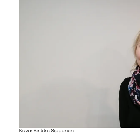
Kuvateksti
Kuva: Sirkka Sipponen