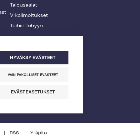
Talousasiat
ast
Vi­kail­moi­tuk­set
Töihin Tehyyn
HYVÄKSY EVÄSTEET
VAIN PAKOLLISET EVÄSTEET
EVÄSTEASETUKSET
RSS
Ylläpito