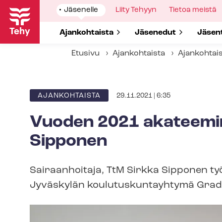
Hyppää
Show
Jäsenelle
Show
Liity Tehyyn
Show
Tietoa meistä
pääsisältöön
submenu
submenu
submenu
for
for
for
Show submenu for
Ajankohtaista
Show submenu for
Jäsenedut
Show 
Jäsen
Etusivu
Ajankohtaista
Ajankohtai
29.11.2021 | 6:35
ARTIKKELIN
AJANKOHTAISTA
KATEGORIA
Vuoden 2021 akateemin
Sipponen
Sairaanhoitaja, TtM Sirkka Sipponen työske
Jyväskylän kou­lu­tus­kun­tayh­ty­mä Gradi