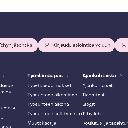
 Tehyn jäseneksi
Kirjaudu asiointipalveluun
Työelämäopas
Ajankohtaista
dus­ta­
Työ­eh­to­so­pi­muk­set
Ajankohtaiset
smies
Työsuhteen alkaminen
Tiedotteet
Työsuhteen aikana
Blogit
u­von­ta
Työsuhteen päättyminen
Tehy-lehti
lu
Muutokset ja
Koulutus- ja ta­pah­tu
tur­va