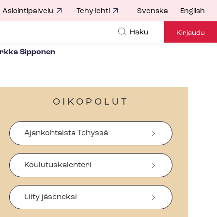
Asiointipalvelu
Tehy-lehti
Svenska
English
Haku
Kirjaudu
irkka Sipponen
OIKOPOLUT
Ajankohtaista Tehyssä
Koulutuskalenteri
Liity jäseneksi