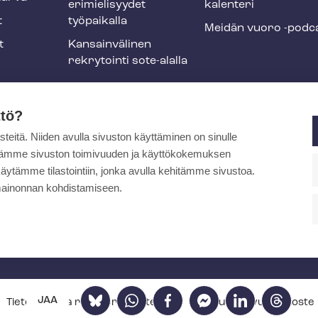
erimielisyydet
ka­len­te­ri
t
työpaikalla
Meidän vuoro -podc
t
Kansainvälinen
rekrytointi sote-alalla
liikuntaedut
ttö?
itä. Niiden avulla sivuston käyttäminen on sinulle
ja
ytämme sivuston toimivuuden ja käyttökokemuksen
äytämme tilastointiin, jonka avulla kehitämme sivustoa.
ainonnan kohdistamiseen.
pa
Bluesky
WhatsApp
Facebook
Facebook
LinkedIn
Threads
JAA
Tietosuoja- ja re­kis­te­ri­se­los­teet
Saa­vu­tet­ta­vuus­se­los­te