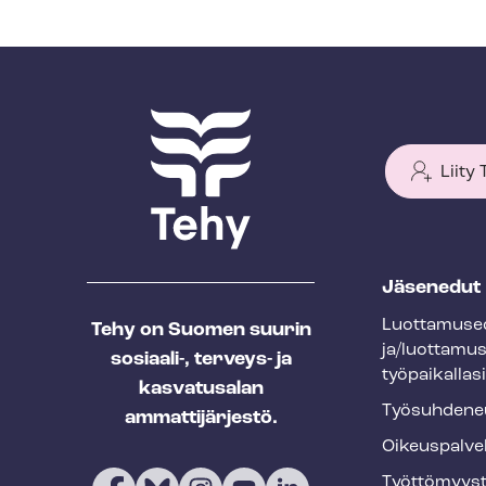
Liity
T
Jäsenedut
e
Luot­ta­muse­
Tehy on Suomen suurin
h
ja/luottamu
sosiaali-, terveys- ja
y
työpaikallasi
kasvatusalan
f
Työ­suh­de­ne
ammattijärjestö.
o
Oikeuspalve
o
Työt­tö­myys­