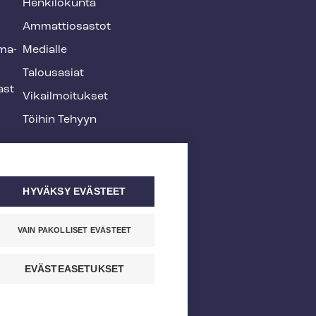
Henkilökunta
Ammattiosastot
­ma­
Medialle
Talousasiat
ast
Vi­kail­moi­tuk­set
Töihin Tehyyn
HYVÄKSY EVÄSTEET
VAIN PAKOLLISET EVÄSTEET
EVÄSTEASETUKSET