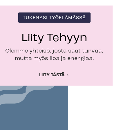
TUKENASI TYÖELÄMÄSSÄ
Liity Tehyyn
Olemme yhteisö, josta saat turvaa,
mutta myös iloa ja energiaa.
LIITY TÄSTÄ