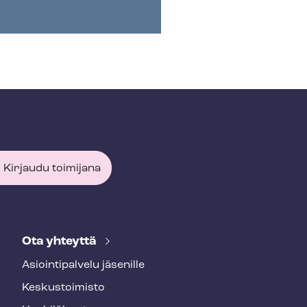
Kirjaudu toimijana
Ota yhteyttä
Asioin­ti­pal­ve­lu jäsenille
Keskustoimisto