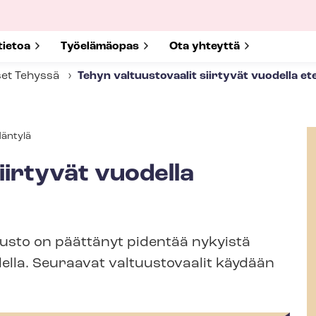
submenu for
tietoa
Show submenu for
Työelämäopas
Show submenu for
Ota yhteyttä
set Tehyssä
Tehyn valtuustovaalit siirtyvät vuodella et
aja
äntylä
iirtyvät vuodella
usto on päättänyt pidentää nykyistä
uodella. Seuraavat valtuustovaalit käydään