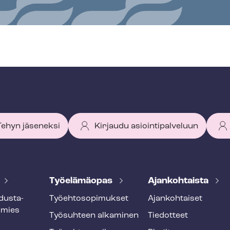
 Tehyn jäseneksi
Kirjaudu asiointipalveluun
Työelämäopas
Ajankohtaista
dus­ta­
Työ­eh­to­so­pi­muk­set
Ajankohtaiset
smies
Työsuhteen alkaminen
Tiedotteet