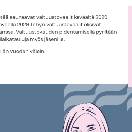
irtää seuraavat valtuustovaalit keväältä 2029
eväällä 2029 Tehyn valtuustovaalit olisivat
kanssa. Valtuustokauden pidentämisellä pyritään
aikatauluja myös jäsenille.
eljän vuoden välein.