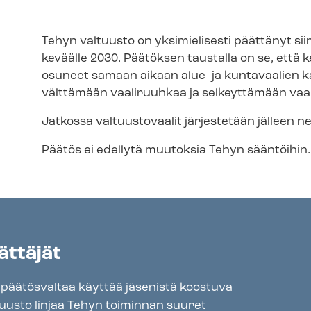
Tehyn valtuusto on yksimielisesti päättänyt si
keväälle 2030. Päätöksen taustalla on se, että k
osuneet samaan aikaan alue- ja kuntavaalien 
välttämään vaaliruuhkaa ja selkeyttämään vaali
Jatkossa valtuustovaalit järjestetään jälleen n
Päätös ei edellytä muutoksia Tehyn sääntöihin.
ättäjät
 päätösvaltaa käyttää jäsenistä koostuva
tuusto linjaa Tehyn toiminnan suuret