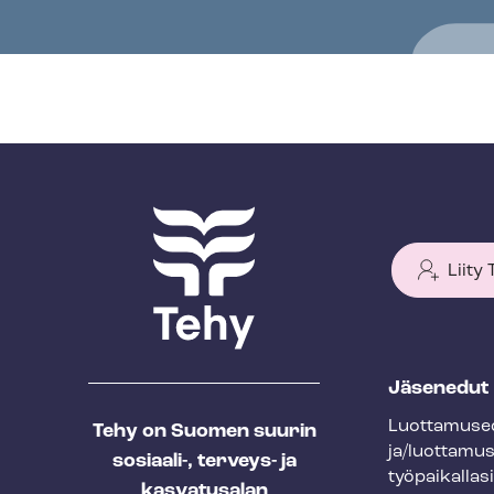
Liity
T
Jäsenedut
e
Luot­ta­muse­
Tehy on Suomen suurin
h
ja/luottamu
sosiaali-, terveys- ja
y
työpaikallasi
kasvatusalan