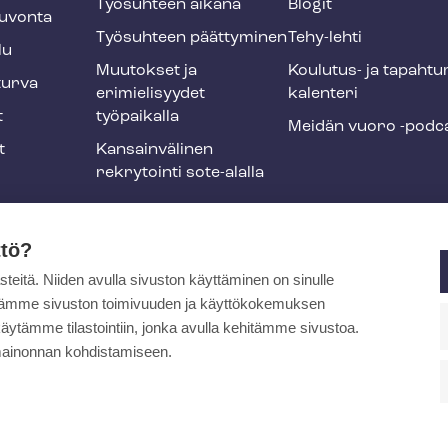
Työsuhteen aikana
Blogit
u­von­ta
Työsuhteen päättyminen
Tehy-lehti
lu
Muutokset ja
Koulutus- ja ta­pah­tu
tur­va
erimielisyydet
ka­len­te­ri
t
työpaikalla
Meidän vuoro -podc
t
Kansainvälinen
rekrytointi sote-alalla
liikuntaedut
ttö?
itä. Niiden avulla sivuston käyttäminen on sinulle
ja
ytämme sivuston toimivuuden ja käyttökokemuksen
äytämme tilastointiin, jonka avulla kehitämme sivustoa.
ainonnan kohdistamiseen.
pa