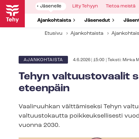
Hyppää
Show
Jäsenelle
Show
Liity Tehyyn
Show
Tietoa meistä
pääsisältöön
submenu
submenu
submenu
for
for
for
Show submenu for
Ajankohtaista
Show submenu for
Jäsenedut
Show 
Jäsen
Etusivu
Ajankohtaista
Ajankohtai
Kirjoitt
4.6.2026 | 15:00
| Teksti:
Mirka M
ARTIKKELIN
AJANKOHTAISTA
KATEGORIA
Tehyn valtuustovaalit s
eteenpäin
Vaaliruuhkan välttämiseksi Tehyn valtu
valtuustokautta poik­keuk­sel­li­ses­ti v
vuonna 2030.