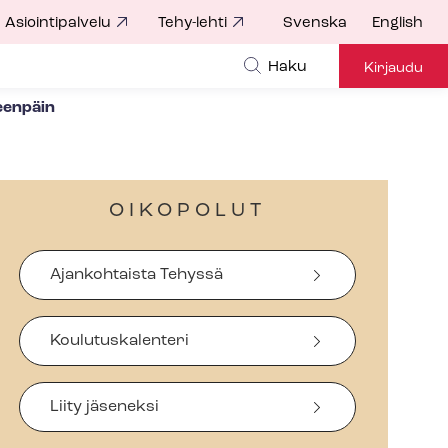
Asiointipalvelu
Tehy-lehti
Svenska
English
Haku
Kirjaudu
eenpäin
OIKOPOLUT
Ajankohtaista Tehyssä
Koulutuskalenteri
Liity jäseneksi