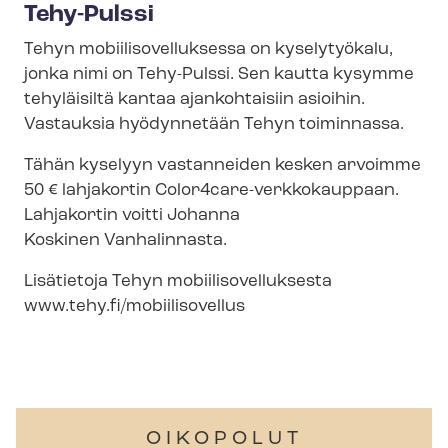
Tehy-Pulssi
Tehyn mo­bii­li­so­vel­luk­ses­sa on kyselytyökalu,
jonka nimi on Tehy-Pulssi. Sen kautta kysymme
tehyläisiltä kantaa ajankohtaisiin asioihin.
Vastauksia hyödynnetään Tehyn toiminnassa.
Tähän kyselyyn vastanneiden kesken arvoimme
50 € lahjakortin Color4care-​verkkokauppaan.
Lahjakortin voitti Johanna
Koskinen Vanhalinnasta.
Lisätietoja Tehyn mo­bii­li­so­vel­luk­ses­ta
www.tehy.fi/mobiilisovellus
OIKOPOLUT