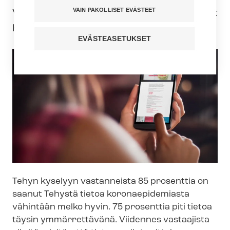
VAIN PAKOLLISET EVÄSTEET
Vastaus koronakysymykseen on löytynyt
helpoiten verkkosivuilta.
EVÄSTEASETUKSET
Tehyn kyselyyn vastanneista 85 prosenttia on
saanut Tehystä tietoa koronaepidemiasta
vähintään melko hyvin. 75 prosenttia piti tietoa
täysin ymmärrettävänä. Viidennes vastaajista