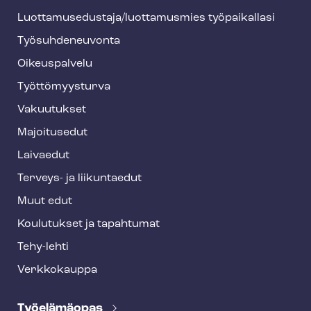
h
Luot­ta­muse­dus­ta­ja/luottamusmies työpaikallasi
y
Työ­suh­de­neu­von­ta
f
o
Oikeuspalvelu
o
Työt­tö­myys­tur­va
t
Vakuutukset
e
Majoitusedut
r
Laivaedut
Terveys- ja liikuntaedut
Muut edut
Koulutukset ja tapahtumat
Tehy-lehti
Verkkokauppa
Työelämäopas