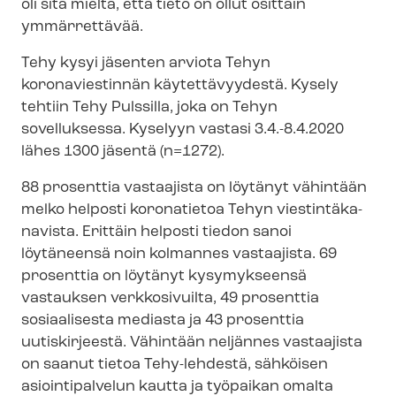
oli sitä mieltä, että tieto on ollut osittain
ymmärrettävää.
Tehy kysyi jäsenten arviota Tehyn
koronaviestinnän käytettävyydestä. Kysely
tehtiin Tehy Pulssilla, joka on Tehyn
sovelluksessa. Kyselyyn vastasi 3.4.-8.4.2020
lähes 1300 jäsentä (n=1272).
88 prosenttia vastaajista on löytänyt vähintään
melko helposti koronatietoa Tehyn vies­tin­tä­ka­
na­vis­ta. Erittäin helposti tiedon sanoi
löytäneensä noin kolmannes vastaajista. 69
prosenttia on löytänyt kysymykseensä
vastauksen verkkosivuilta, 49 prosenttia
sosiaalisesta mediasta ja 43 prosenttia
uutiskirjeestä. Vähintään neljännes vastaajista
on saanut tietoa Tehy-lehdestä, sähköisen
asiointipalvelun kautta ja työpaikan omalta