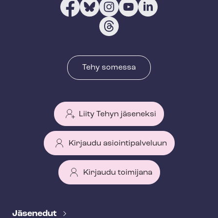
Tehy somessa
Liity Tehyn jäseneksi
Kirjaudu asiointipalveluun
Kirjaudu toimijana
T
e
Jäsenedut