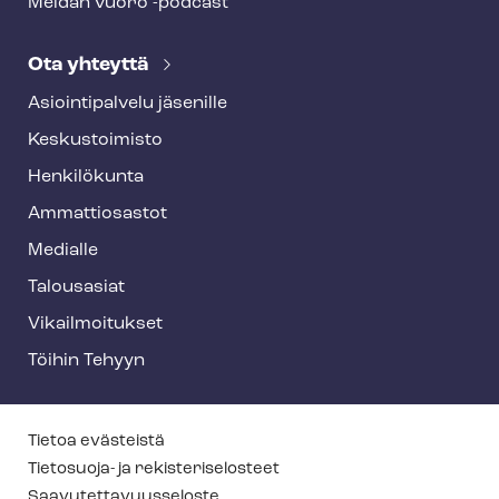
Meidän vuoro -podcast
Ota yhteyttä
Asioin­ti­pal­ve­lu jäsenille
Keskustoimisto
Henkilökunta
Ammattiosastot
Medialle
Talousasiat
Vi­kail­moi­tuk­set
Töihin Tehyyn
T
Tietoa evästeistä
e
Tietosuoja- ja re­kis­te­ri­se­los­teet
Saa­vu­tet­ta­vuus­se­los­te