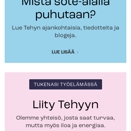
Mistä sote-alalla
puhutaan?
Lue Tehyn ajankohtaisia, tiedotteita ja
blogeja.
LUE LISÄÄ
TUKENASI TYÖELÄMÄSSÄ
Liity Tehyyn
Olemme yhteisö, josta saat turvaa,
mutta myös iloa ja energiaa.