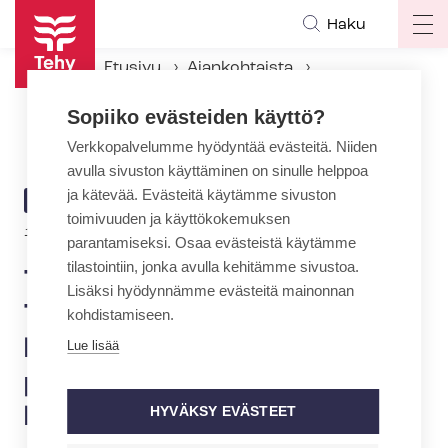
Hyppää
Haku
Op
pääsisältöön
ma
Etusivu
Ajankohtaista
na
Ajankohtaiset Tehyssä
Sopiiko evästeiden käyttö?
Tehyläiset tyytyväisiä Tehyltä saatuun koronatietoon – 88 prosenttia löytänyt tiedon helposti
Verkkopalvelumme hyödyntää evästeitä. Niiden
avulla sivuston käyttäminen on sinulle helppoa
ja kätevää. Evästeitä käytämme sivuston
ARTIKKELIN
AJANKOHTAISTA
toimivuuden ja käyttökokemuksen
KATEGORIA
14.4.2020 | 11:20
parantamiseksi. Osaa evästeistä käytämme
tilastointiin, jonka avulla kehitämme sivustoa.
Tehyläiset tyytyväisiä
Lisäksi hyödynnämme evästeitä mainonnan
Tehyltä saatuun
kohdistamiseen.
koronatietoon – 88
Lue lisää
prosenttia löytänyt tiedon
helposti
HYVÄKSY EVÄSTEET