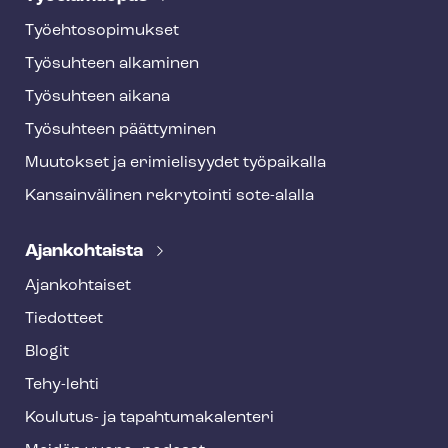
Työ­eh­to­so­pi­muk­set
Työsuhteen alkaminen
Työsuhteen aikana
Työsuhteen päättyminen
Muutokset ja erimielisyydet työpaikalla
Kansainvälinen rekrytointi sote-alalla
Ajankohtaista
Ajankohtaiset
Tiedotteet
Blogit
Tehy-lehti
Koulutus- ja ta­pah­tu­ma­ka­len­te­ri