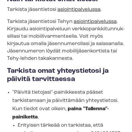
Tarkista jäsentietosi
asioin­ti­pal­ve­lus­sa
.
Tarkista jäsentietosi Tehyn
asioin­ti­pal­ve­lus­sa
.
Kirjaudu asiointipalveluun verk­ko­pank­ki­tun­nuk­
sil­la­si tai mo­bii­li­var­men­teel­la. Voit myös
kirjautua omalla jäsennumerollasi ja salasanalla.
Jäsennumeron löydät mo­bii­li­jä­sen­kor­tis­ta tai
Tehy-lehden takakannesta.
Tarkista omat yhteystietosi ja
päivitä tarvittaessa
"Päivitä tietojasi"-painikkeesta pääset
tarkistamaan ja päivittämään yhteystietosi.
Kun tiedot ovat oikein,
paina "Tallenna"-
painiketta
.
Erityisen tärkeää on tarkistaa, että