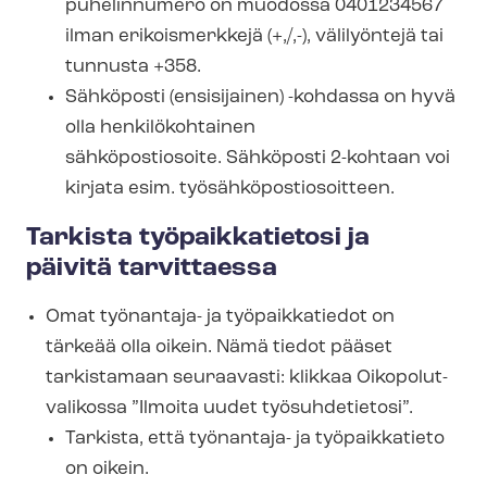
puhelinnumero on muodossa 0401234567
ilman erikoismerkkejä (+,/,-), välilyöntejä tai
tunnusta +358.
Sähköposti (ensisijainen) -kohdassa on hyvä
olla henkilökohtainen
sähköpostiosoite. Sähköposti 2-kohtaan voi
kirjata esim. työ­säh­kö­pos­tio­soit­teen.
Tarkista työpaikkatietosi ja
päivitä tarvittaessa
Omat työnantaja- ja työpaikkatiedot on
tärkeää olla oikein. Nämä tiedot pääset
tarkistamaan seuraavasti: klikkaa Oikopolut-​
valikossa ”Ilmoita uudet työsuhdetietosi”.
Tarkista, että työnantaja- ja työpaikkatieto
on oikein.