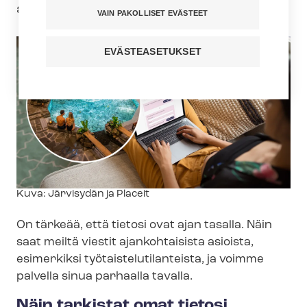
arvoisten lahjakorttien arvontaan.
VAIN PAKOLLISET EVÄSTEET
EVÄSTEASETUKSET
Kuvateksti
Kuva: Järvisydän ja Placeit
On tärkeää, että tietosi ovat ajan tasalla. Näin
saat meiltä viestit ajankohtaisista asioista,
esimerkiksi työ­tais­te­lu­ti­lan­teis­ta, ja voimme
palvella sinua parhaalla tavalla.
Näin tarkistat omat tietosi