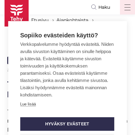
Hyppää
Haku
Op
pääsisältöön
ma
Etusivu
Ajankohtaista
na
Ajankohtaiset Tehyssä
Sopiiko evästeiden käyttö?
Tarkista tietosi - voit voittaa lahjakortin Järvisydämeen
Verkkopalvelumme hyödyntää evästeitä. Niiden
avulla sivuston käyttäminen on sinulle helppoa
ja kätevää. Evästeitä käytämme sivuston
ARTIKKELIN
AJANKOHTAISTA
toimivuuden ja käyttökokemuksen
KATEGORIA
1.2.2024 | 7:28
parantamiseksi. Osaa evästeistä käytämme
tilastointiin, jonka avulla kehitämme sivustoa.
Tarkista tietosi - voit voittaa
Lisäksi hyödynnämme evästeitä mainonnan
lahjakortin Järvisydämeen
kohdistamiseen.
Lue lisää
Tarkista ja päivitä jäsentietosi 29.2.
mennessä. Samalla osallistut Hotel & Spa
HYVÄKSY EVÄSTEET
Resort Järvisydämen 1000 ja 500 euron