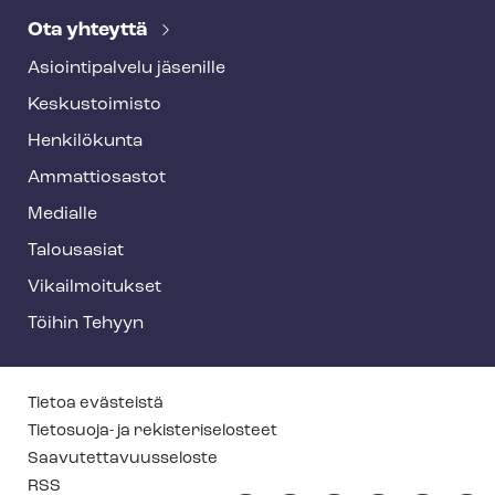
Ota yhteyttä
Asioin­ti­pal­ve­lu jäsenille
Keskustoimisto
Henkilökunta
Ammattiosastot
Medialle
Talousasiat
Vi­kail­moi­tuk­set
Töihin Tehyyn
T
Tietoa evästeistä
e
Tietosuoja- ja re­kis­te­ri­se­los­teet
Saa­vu­tet­ta­vuus­se­los­te
h
RSS