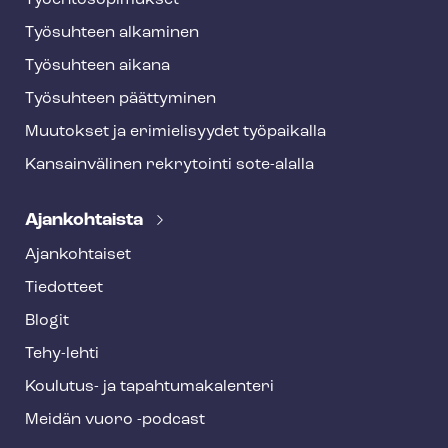
Työ­eh­to­so­pi­muk­set
Työsuhteen alkaminen
Työsuhteen aikana
Työsuhteen päättyminen
Muutokset ja erimielisyydet työpaikalla
Kansainvälinen rekrytointi sote-alalla
Ajankohtaista
Ajankohtaiset
Tiedotteet
Blogit
Tehy-lehti
Koulutus- ja ta­pah­tu­ma­ka­len­te­ri
Meidän vuoro -podcast