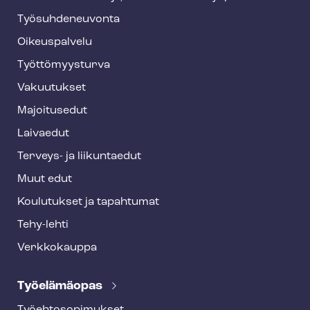
y
Työ­suh­de­neu­von­ta
f
o
Oikeuspalvelu
o
Työt­tö­myys­tur­va
t
Vakuutukset
e
Majoitusedut
r
Laivaedut
Terveys- ja liikuntaedut
Muut edut
Koulutukset ja tapahtumat
Tehy-lehti
Verkkokauppa
Työelämäopas