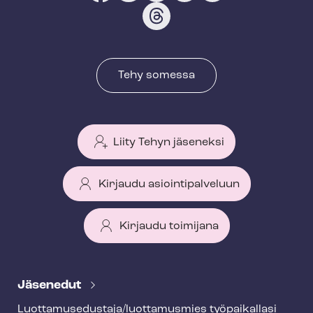
Tehy somessa
Liity Tehyn jäseneksi
Kirjaudu asiointipalveluun
Kirjaudu toimijana
T
e
Jäsenedut
h
Luot­ta­muse­dus­ta­ja/luottamusmies työpaikallasi