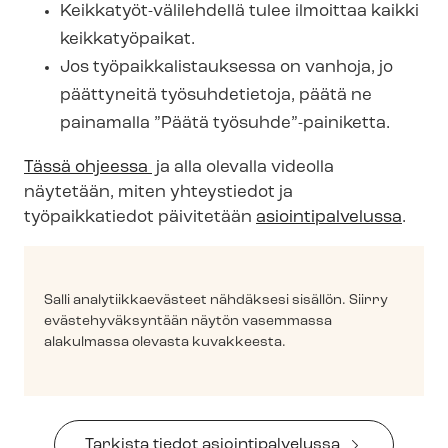
Keikkatyöt-​välilehdellä tulee ilmoittaa kaikki
keikkatyöpaikat.
Jos työ­paik­ka­lis­tauk­ses­sa on vanhoja, jo
päättyneitä työsuhdetietoja, päätä ne
painamalla ”Päätä työsuhde”-painiketta.
Tässä ohjeessa
ja alla olevalla videolla
näytetään, miten yhteystiedot ja
työpaikkatiedot päivitetään
asioin­ti­pal­ve­lus­sa
.
Salli ana­ly­tiik­kae­väs­teet nähdäksesi sisällön. Siirry
eväs­te­hy­väk­syn­tään näytön vasemmassa
alakulmassa olevasta kuvakkeesta.
Tarkista tiedot asioin­ti­pal­ve­lus­sa